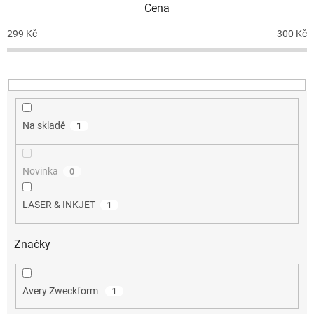
Cena
r
o
299
Kč
300
Kč
d
u
k
t
ů
Na skladě
1
Novinka
0
LASER & INKJET
1
Značky
Avery Zweckform
1