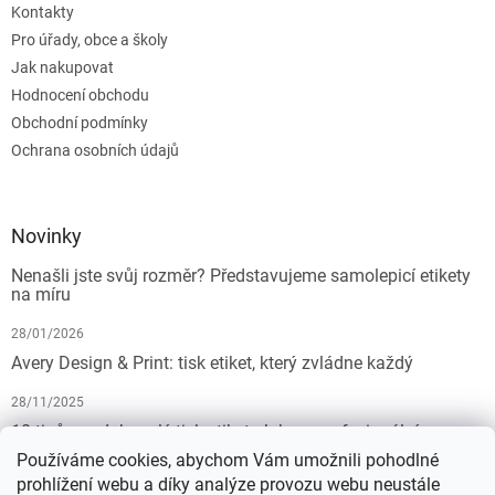
Kontakty
Pro úřady, obce a školy
Jak nakupovat
Hodnocení obchodu
Obchodní podmínky
Ochrana osobních údajů
Novinky
Nenašli jste svůj rozměr? Představujeme samolepicí etikety
na míru
28/01/2026
Avery Design & Print: tisk etiket, který zvládne každý
28/11/2025
10 tipů pro dokonalý tisk etiket: Jak na profesionální
výsledek bez starostí
Používáme cookies, abychom Vám umožnili pohodlné
prohlížení webu a díky analýze provozu webu neustále
19/07/2025