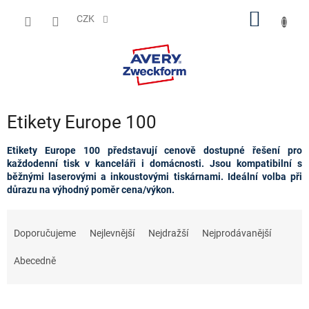
Přejít
NÁKUP
na
CZK
obsah
KOŠÍK
Etikety Europe 100
Etikety Europe 100 představují cenově dostupné řešení pro
každodenní tisk v kanceláři i domácnosti. Jsou kompatibilní s
běžnými laserovými a inkoustovými tiskárnami. Ideální volba při
důrazu na výhodný poměr cena/výkon.
Ř
a
Doporučujeme
Nejlevnější
Nejdražší
Nejprodávanější
z
e
Abecedně
n
í
p