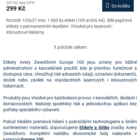
247 Kč bez DPH
Do košíku
299 Kč
Rozměr 105x57 mm, 1 000 ks etiket (100 archů A4). Bílé papírové
etikety s permanentním lepidlem. Vhodné pro laserové i
inkoustové tiskárny.
1
položek celkem
O
v
l
Etikety Avery Zweckform Europe 100 jsou určeny pro běžné
á
administrativní a kancelářské použití, kde je prioritou funkčnost a
d
dostupná cena. Umožňují tisk adresních údajů, označení dokumentů,
a
složek nebo zásilek na standardních laserových i inkoustových
c
tiskárnách.
í
p
Produkty jsou vhodné pro každodenní provoz v kancelářích, školách i
r
domácnostech. Nabízejí spolehlivý tisk a jednoduchou aplikaci bez
v
potřeby speciálního vybavení.
k
y
Pokud hledáte prémiové řešení s pokročilými technologiemi a širším
v
sortimentem materiálů, doporučujeme
Etikety a štítky
značky Avery
ý
Zweckform. Kompletní nabídku ekonomické řady naleznete v
p
kategorii
Europe 100
.