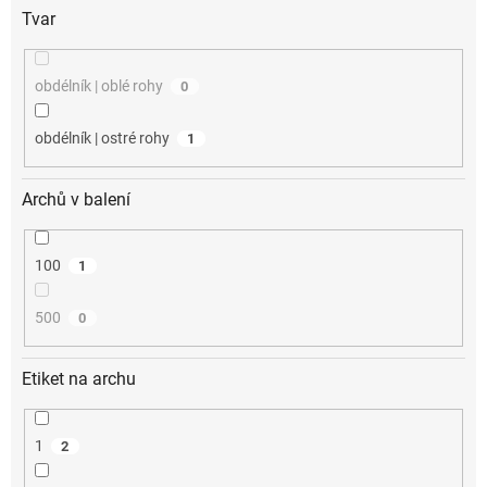
Tvar
obdélník | oblé rohy
0
obdélník | ostré rohy
1
Archů v balení
100
1
500
0
Etiket na archu
1
2