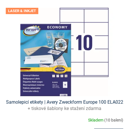
V
LASER & INKJET
ý
p
i
s
p
r
o
d
u
k
t
ů
Samolepicí etikety | Avery Zweckform Europe 100 ELA022
+ tiskové šablony ke stažení zdarma
Skladem
(10 balení)