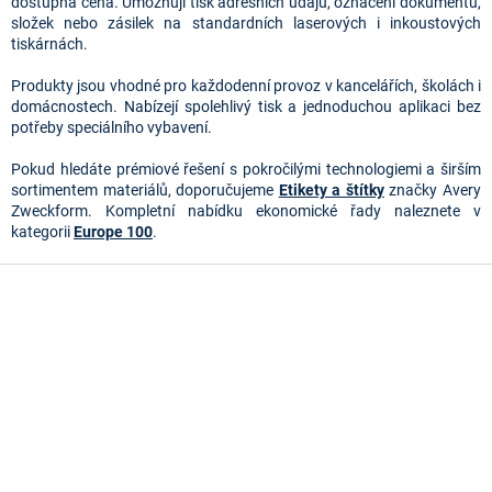
d
dostupná cena. Umožňují tisk adresních údajů, označení dokumentů,
a
složek nebo zásilek na standardních laserových i inkoustových
c
tiskárnách.
í
p
Produkty jsou vhodné pro každodenní provoz v kancelářích, školách i
r
domácnostech. Nabízejí spolehlivý tisk a jednoduchou aplikaci bez
v
potřeby speciálního vybavení.
k
y
Pokud hledáte prémiové řešení s pokročilými technologiemi a širším
v
sortimentem materiálů, doporučujeme
Etikety a štítky
značky Avery
ý
Zweckform. Kompletní nabídku ekonomické řady naleznete v
p
kategorii
Europe 100
.
i
s
Z
u
á
p
a
t
í