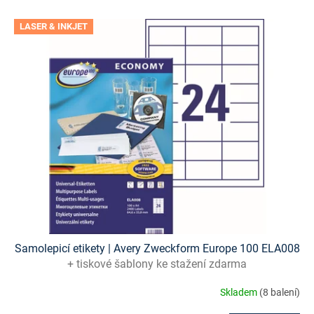
V
LASER & INKJET
ý
p
i
s
p
r
o
d
u
k
t
ů
Samolepicí etikety | Avery Zweckform Europe 100 ELA008
+ tiskové šablony ke stažení zdarma
Skladem
(8 balení)