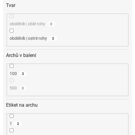
Tvar
obdélník | oblé rohy
0
obdélník | ostré rohy
3
Archů v balení
100
3
500
0
Etiket na archu
1
2