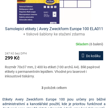
Samolepicí etikety | Avery Zweckform Europe 100 ELA011
+ tiskové šablony ke stažení zdarma
Skladem
(6 balení)
247 Kč bez DPH
Do košíku
299 Kč
Rozměr 70x37 mm, 2 400 ks etiket (100 archů A4). Bílé papírové
etikety s permanentním lepidlem. Vhodné pro laserové i
inkoustové tiskárny.
3
položek celkem
O
v
l
Etikety Avery Zweckform Europe 100 jsou určeny pro běžné
á
administrativní a kancelářské použití, kde je prioritou funkčnost a