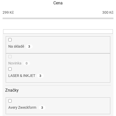
Cena
r
o
299
Kč
300
Kč
d
u
k
t
ů
Na skladě
3
Novinka
0
LASER & INKJET
3
Značky
Avery Zweckform
3