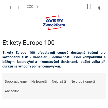
Přejít
NÁKUP
na
CZK
obsah
KOŠÍK
Etikety Europe 100
Etikety Europe 100 představují cenově dostupné řešení pro
každodenní tisk v kanceláři i domácnosti. Jsou kompatibilní s
běžnými laserovými a inkoustovými tiskárnami. Ideální volba při
důrazu na výhodný poměr cena/výkon.
Ř
a
Doporučujeme
Nejlevnější
Nejdražší
Nejprodávanější
z
e
Abecedně
n
í
p