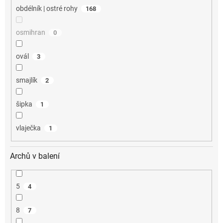
obdélník | ostré rohy
168
osmihran
0
ovál
3
smajlík
2
šipka
1
vlaječka
1
Archů v balení
5
4
8
7