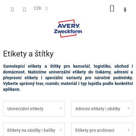
Přejít
NÁKUP
na
CZK
obsah
KOŠÍK
Etikety a štítky
Samolepicí etikety a štítky pro kancelář, logistiku, obchod i
domácnost. Nabízíme univerzální etikety do tiskárny, adresní a
přepravní etikety i speciální varianty pro náročné podmínky.
Vyberte správný tvar, rozměr, materiál i typ lepidla podle konkrétní
aplikace.
Univerzální etikety
Adresní etikety | obálky
Etikety na zásilky | balíky
Etikety pro archivaci