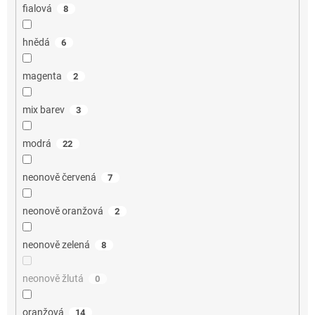
fialová
8
hnědá
6
magenta
2
mix barev
3
modrá
22
neonově červená
7
neonově oranžová
2
neonově zelená
8
neonově žlutá
0
oranžová
14