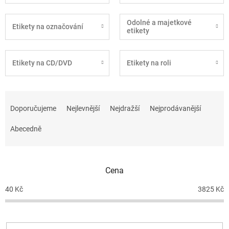
Odolné a majetkové
Etikety na označování
etikety
Etikety na CD/DVD
Etikety na roli
Ř
a
Doporučujeme
Nejlevnější
Nejdražší
Nejprodávanější
z
e
Abecedně
n
í
p
Cena
r
o
40
Kč
3825
Kč
d
u
k