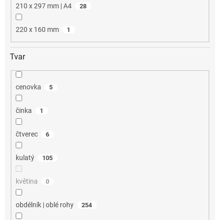
210 x 297 mm | A4
28
220 x 160 mm
1
Tvar
cenovka
5
činka
1
čtverec
6
kulatý
105
květina
0
obdélník | oblé rohy
254