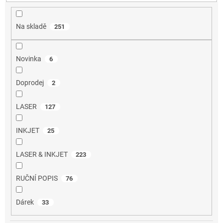
t
ů
Na skladě
251
Novinka
6
Doprodej
2
LASER
127
INKJET
25
LASER & INKJET
223
RUČNÍ POPIS
76
Dárek
33