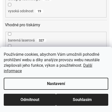
vysoká odolnost
19
Vhodné pro tiskárny
barevná laserová
327
černobílá laserová
350
Používáme cookies, abychom Vám umožnili pohodlné
prohlížení webu a díky analýze provozu webu neustále
etiketovací kleště
4
zlepšovali jeho funkce, výkon a použitelnost.
Další
informace
frankovací stroj
4
Nastavení
inkoustová
248
Odmítnout
Souhlasím
jehličková
3