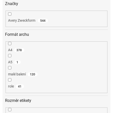
Značky
Avery Zweckform
544
Formát archu
A4
378
A5
1
malé balení
120
role
41
Rozměr etikety