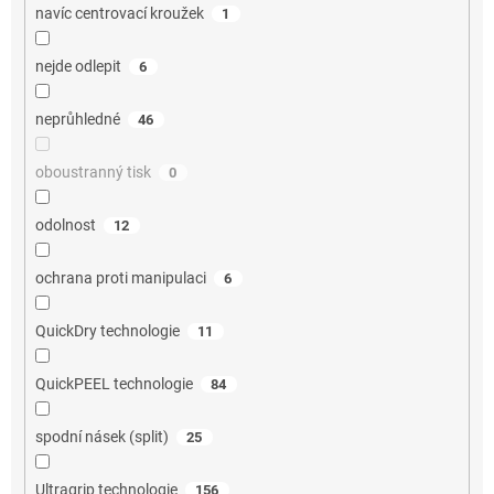
navíc centrovací kroužek
1
nejde odlepit
6
neprůhledné
46
oboustranný tisk
0
odolnost
12
ochrana proti manipulaci
6
QuickDry technologie
11
QuickPEEL technologie
84
spodní násek (split)
25
Ultragrip technologie
156