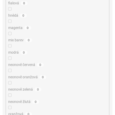
fialová
0
hnědá
0
magenta
0
mix barev
0
modrá
0
neonově červená
0
neonově oranžová
0
neonově zelená
0
neonově žlutá
0
oranžová
0