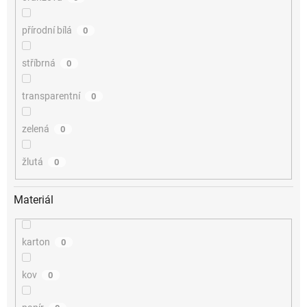
přírodní bílá
0
stříbrná
0
transparentní
0
zelená
0
žlutá
0
Materiál
karton
0
kov
0