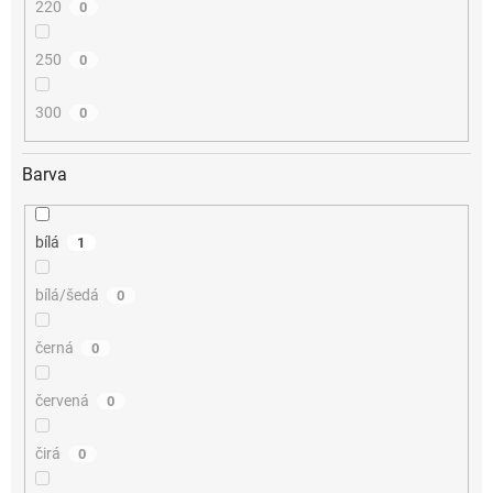
220
0
250
0
300
0
Barva
bílá
1
bílá/šedá
0
černá
0
červená
0
čirá
0