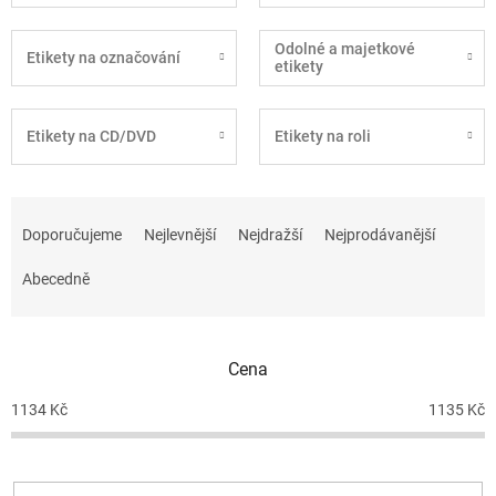
Odolné a majetkové
Etikety na označování
etikety
Etikety na CD/DVD
Etikety na roli
Ř
a
Doporučujeme
Nejlevnější
Nejdražší
Nejprodávanější
z
e
Abecedně
n
í
p
Cena
r
o
1134
Kč
1135
Kč
d
u
k