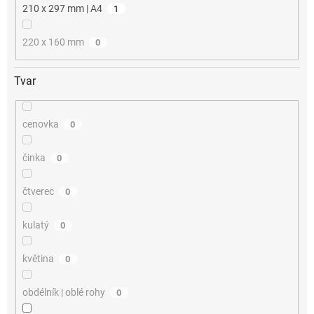
210 x 297 mm | A4
1
220 x 160 mm
0
Tvar
cenovka
0
činka
0
čtverec
0
kulatý
0
květina
0
obdélník | oblé rohy
0