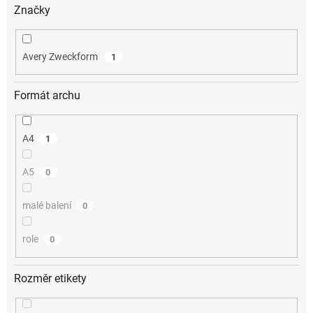
Značky
Avery Zweckform
1
Formát archu
A4
1
A5
0
malé balení
0
role
0
Rozměr etikety