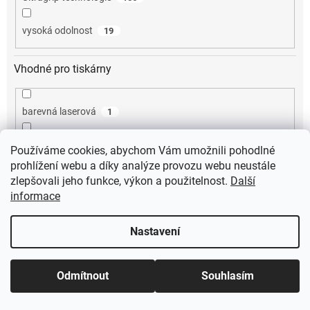
vysoká odolnost
19
Vhodné pro tiskárny
barevná laserová
1
černobílá laserová
1
Používáme cookies, abychom Vám umožnili pohodlné
prohlížení webu a díky analýze provozu webu neustále
etiketovací kleště
0
zlepšovali jeho funkce, výkon a použitelnost.
Další
informace
frankovací stroj
0
Nastavení
inkoustová
0
Odmítnout
Souhlasím
jehličková
0