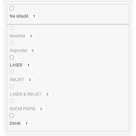
t
ů
Na skladě
1
Novinka
0
Doprodej
0
LASER
1
INKJET
0
LASER & INKJET
0
RUČNÍ POPIS
0
Dárek
1