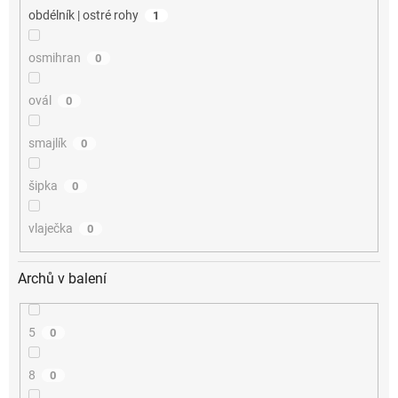
obdélník | ostré rohy
1
osmihran
0
ovál
0
smajlík
0
šipka
0
vlaječka
0
Archů v balení
5
0
8
0