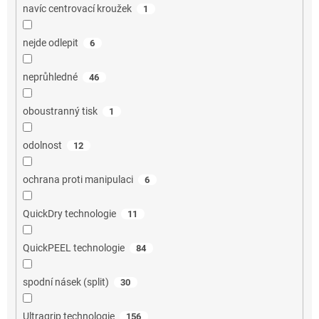
navíc centrovací kroužek
1
nejde odlepit
6
neprůhledné
46
oboustranný tisk
1
odolnost
12
ochrana proti manipulaci
6
QuickDry technologie
11
QuickPEEL technologie
84
spodní násek (split)
30
Ultragrip technologie
156