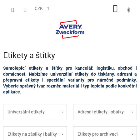
Přejít
NÁKUP
na
CZK
obsah
KOŠÍK
Etikety a štítky
Samolepicí etikety a štítky pro kancelář, logistiku, obchod i
domácnost. Nabízíme univerzální etikety do tiskárny, adresní a
přepravní etikety i speciální varianty pro náročné podmínky.
Vyberte správný tvar, rozměr, materiál i typ lepidla podle konkrétní
aplikace.
Univerzální etikety
Adresní etikety | obálky
Etikety na zásilky | balíky
Etikety pro archivaci