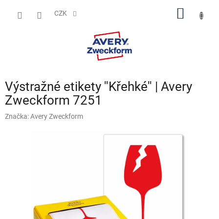
Přejít
NÁKUP
na
CZK
obsah
KOŠÍK
Výstražné etikety ''Křehké'' | Avery
Zweckform 7251
Značka:
Avery Zweckform