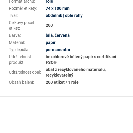
Formát archu
:
role
Rozměr etikety
:
74 x 100 mm
Tvar
:
obdélník | oblé rohy
Celkový počet
200
etiket
:
Barva
:
bílá
,
červená
Materiál
:
papír
Typ lepidla
:
permanentní
Udržitelnost
bezchlorově bělený papír s certifikací
produkt
:
FSC®
obal z recyklovaného materiálu,
Udržitelnost obal
:
recyklovatelný
Obsah balení
:
200 etiket / 1 role
Z
á
p
a
t
í