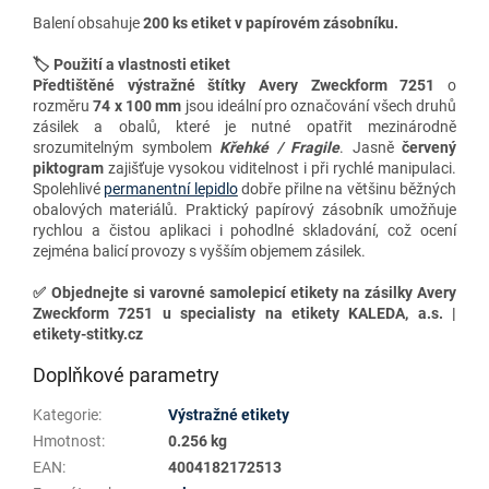
Balení obsahuje
200 ks etiket v papírovém zásobníku.
🏷️ Použití a vlastnosti etiket
Předtištěné výstražné štítky Avery Zweckform 7251
o
rozměru
74 x 100 mm
jsou ideální pro označování všech druhů
zásilek a obalů, které je nutné opatřit mezinárodně
srozumitelným symbolem
Křehké / Fragile
. Jasně
červený
piktogram
zajišťuje vysokou viditelnost i při rychlé manipulaci.
Spolehlivé
permanentní lepidlo
dobře přilne na většinu běžných
obalových materiálů. Praktický papírový zásobník umožňuje
rychlou a čistou aplikaci i pohodlné skladování, což ocení
zejména balicí provozy s vyšším objemem zásilek.
✅
Objednejte si varovné samolepicí etikety na zásilky Avery
Zweckform 7251 u specialisty na etikety KALEDA, a.s. |
etikety-stitky.cz
Doplňkové parametry
Kategorie
:
Výstražné etikety
Hmotnost
:
0.256 kg
EAN
:
4004182172513