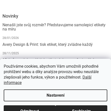
Novinky
Nenašli jste svůj rozměr? Představujeme samolepicí etikety
na míru
28/01/2026
Avery Design & Print: tisk etiket, který zvládne každý
28/11/2025
10 tipů pro dokonalý tisk etiket: Jak na profesionální
výsledek bez starostí
Používáme cookies, abychom Vám umožnili pohodlné
prohlížení webu a díky analýze provozu webu neustále
19/07/2025
zlepšovali jeho funkce, výkon a použitelnost.
Další
informace
Vytvořil Shoptet
Nastavení
Copyright 2026
KALEDA, a.s. | etikety-stitky.cz
. Všechna práva