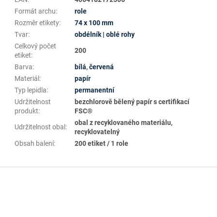
Formát archu
:
role
Rozměr etikety
:
74 x 100 mm
Tvar
:
obdélník | oblé rohy
Celkový počet
200
etiket
:
Barva
:
bílá
,
červená
Materiál
:
papír
Typ lepidla
:
permanentní
Udržitelnost
bezchlorově bělený papír s certifikací
produkt
:
FSC®
obal z recyklovaného materiálu,
Udržitelnost obal
:
recyklovatelný
Obsah balení
:
200 etiket / 1 role
Z
á
p
a
t