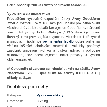
Balení obsahuje
200 ks etiket v papírovém zásobníku.
🏷️ Použití a vlastnosti etiket
Předtištěné výstražné expediční štítky Avery Zweckform
7250
o rozměru
74 x 100 mm
jsou ideální pro označování
všech druhů zásilek a obalů, které je nutné opatřit mezinárodně
srozumitelným symbolem
Neklopit / This Side Up
. Jasně
červený piktogram
zajišťuje vysokou viditelnost i při rychlé
manipulaci. Spolehlivé
permanentní lepidlo
dobře přilne na
většinu běžných obalových materiálů. Praktický papírový
zásobník umožňuje rychlou a čistou aplikaci i pohodlné
skladování, což ocení zejména balicí provozy s vyšším
objemem zásilek
.
✅
Objednejte si varovné samolepicí etikety na zásilky Avery
Zweckform 7250 u specialisty na etikety KALEDA, a.s. |
etikety-stitky.cz
Doplňkové parametry
Kategorie
:
Výstražné etikety
Hmotnost
:
0.26 kg
EAN
:
4004182172506