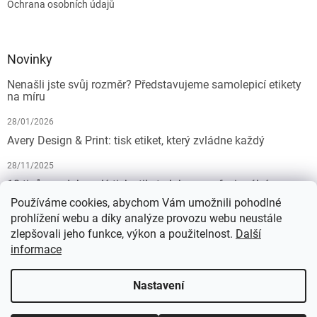
Ochrana osobních údajů
Novinky
Nenašli jste svůj rozměr? Představujeme samolepicí etikety
na míru
28/01/2026
Avery Design & Print: tisk etiket, který zvládne každý
28/11/2025
10 tipů pro dokonalý tisk etiket: Jak na profesionální
výsledek bez starostí
Používáme cookies, abychom Vám umožnili pohodlné
prohlížení webu a díky analýze provozu webu neustále
19/07/2025
zlepšovali jeho funkce, výkon a použitelnost.
Další
informace
Vytvořil Shoptet
Nastavení