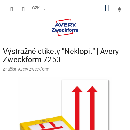
Přejít
NÁKUP
na
CZK
obsah
KOŠÍK
Výstražné etikety ''Neklopit" | Avery
Zweckform 7250
Značka:
Avery Zweckform