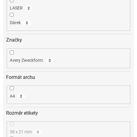
LASER
2
Dárek
2
Značky
Avery Zweckform
2
Formát archu
A4
2
Rozměr etikety
38 x 21 mm
0