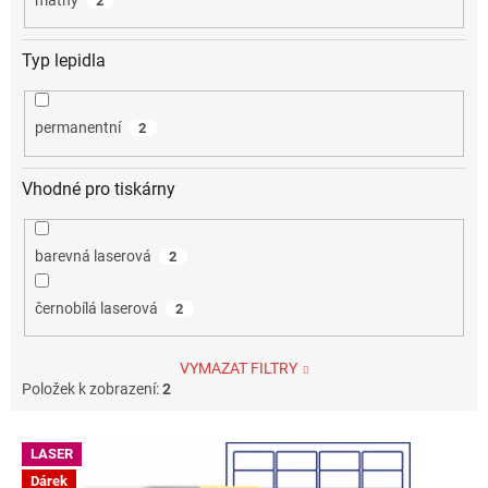
2
Typ lepidla
permanentní
2
Vhodné pro tiskárny
barevná laserová
2
černobílá laserová
2
VYMAZAT FILTRY
Položek k zobrazení:
2
V
LASER
ý
Dárek