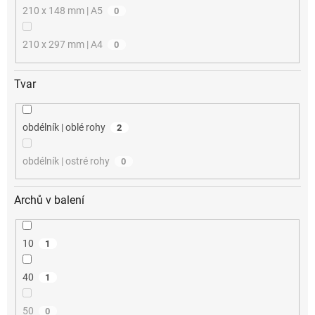
210 x 148 mm | A5
0
210 x 297 mm | A4
0
Tvar
obdélník | oblé rohy
2
obdélník | ostré rohy
0
Archů v balení
10
1
40
1
50
0