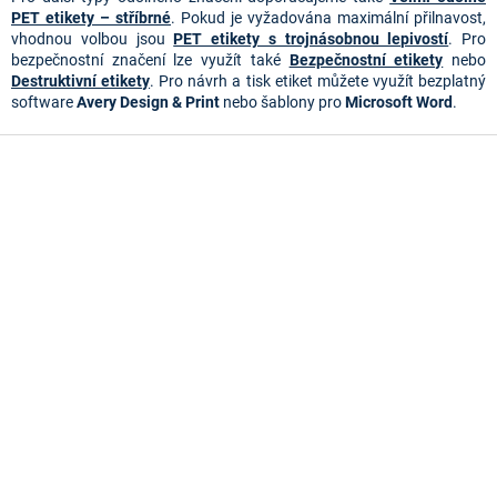
ý
PET etikety – stříbrné
. Pokud je vyžadována maximální přilnavost,
p
vhodnou volbou jsou
PET etikety s trojnásobnou lepivostí
. Pro
i
bezpečnostní značení lze využít také
Bezpečnostní etikety
nebo
s
Destruktivní etikety
. Pro návrh a tisk etiket můžete využít bezplatný
u
software
Avery Design & Print
nebo šablony pro
Microsoft Word
.
Z
á
p
a
t
í