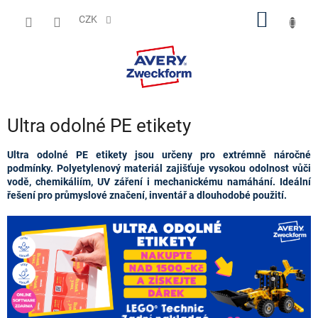
Přejít
NÁKUP
na
CZK
obsah
KOŠÍK
Ultra odolné PE etikety
Ultra odolné PE etikety jsou určeny pro extrémně náročné
podmínky. Polyetylenový materiál zajišťuje vysokou odolnost vůči
vodě, chemikáliím, UV záření i mechanickému namáhání. Ideální
řešení pro průmyslové značení, inventář a dlouhodobé použití.