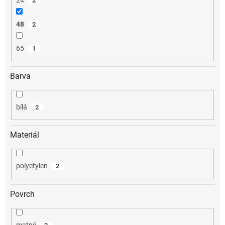
2
48
2
65
1
Barva
bílá
2
Materiál
polyetylen
2
Povrch
matný