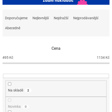
Ř
a
Doporučujeme
Nejlevnější
Nejdražší
Nejprodávanější
z
e
Abecedně
n
í
p
Cena
r
o
495
Kč
1134
Kč
d
u
k
t
ů
Na skladě
2
Novinka
0