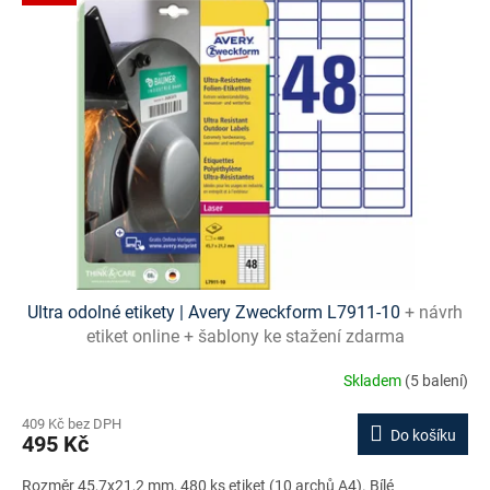
p
i
s
p
r
o
d
u
k
t
ů
Ultra odolné etikety | Avery Zweckform L7911-10
+ návrh
etiket online + šablony ke stažení zdarma
Skladem
(5 balení)
409 Kč bez DPH
Do košíku
495 Kč
Rozměr 45,7x21,2 mm, 480 ks etiket (10 archů A4). Bílé