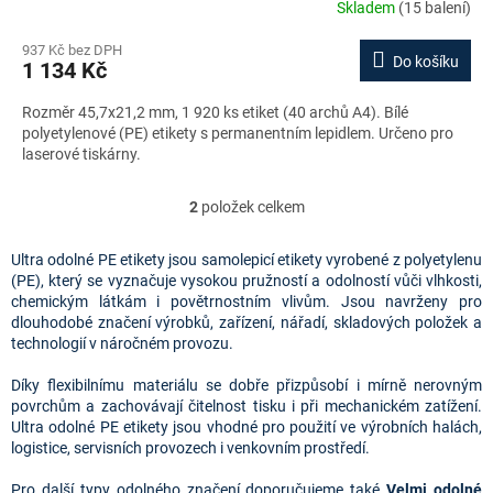
Skladem
(15 balení)
937 Kč bez DPH
Do košíku
1 134 Kč
Rozměr 45,7x21,2 mm, 1 920 ks etiket (40 archů A4). Bílé
polyetylenové (PE) etikety s permanentním lepidlem. Určeno pro
laserové tiskárny.
2
položek celkem
O
v
l
Ultra odolné PE etikety jsou samolepicí etikety vyrobené z polyetylenu
á
(PE), který se vyznačuje vysokou pružností a odolností vůči vlhkosti,
d
chemickým látkám i povětrnostním vlivům. Jsou navrženy pro
a
dlouhodobé značení výrobků, zařízení, nářadí, skladových položek a
c
technologií v náročném provozu.
í
p
Díky flexibilnímu materiálu se dobře přizpůsobí i mírně nerovným
r
povrchům a zachovávají čitelnost tisku i při mechanickém zatížení.
v
Ultra odolné PE etikety jsou vhodné pro použití ve výrobních halách,
k
logistice, servisních provozech i venkovním prostředí.
y
v
Pro další typy odolného značení doporučujeme také
Velmi odolné