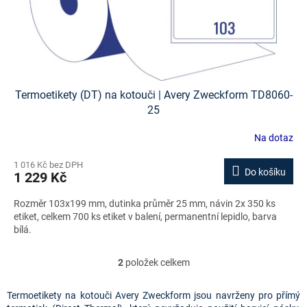
Termoetikety (DT) na kotouči | Avery Zweckform TD8060-
25
Na dotaz
1 016 Kč bez DPH
Do košíku
1 229 Kč
Rozměr 103x199 mm, dutinka průměr 25 mm, návin 2x 350 ks
etiket, celkem 700 ks etiket v balení, permanentní lepidlo, barva
bílá.
2
položek celkem
O
v
l
Termoetikety na kotouči Avery Zweckform jsou navrženy pro přímý 