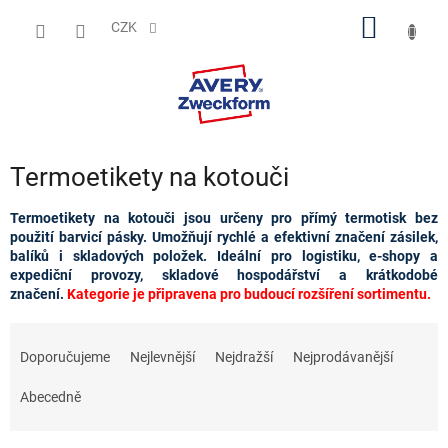
Přejít
NÁKUP
na
CZK
obsah
KOŠÍK
Termoetikety na kotouči
Termoetikety na kotouči jsou určeny pro přímý termotisk bez
použití barvicí pásky. Umožňují rychlé a efektivní značení zásilek,
balíků i skladových položek. Ideální pro logistiku, e-shopy a
expediční provozy, skladové hospodářství a krátkodobé
značení.
Kategorie je připravena pro budoucí rozšíření sortimentu.
Ř
a
Doporučujeme
Nejlevnější
Nejdražší
Nejprodávanější
z
e
Abecedně
n
í