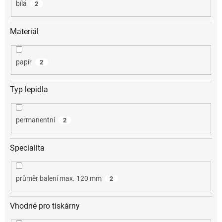
bílá
2
Materiál
papír
2
Typ lepidla
permanentní
2
Specialita
průměr balení max. 120 mm
2
Vhodné pro tiskárny