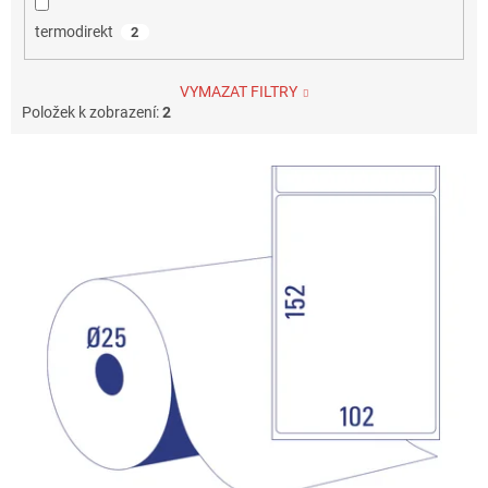
termodirekt
2
VYMAZAT FILTRY
Položek k zobrazení:
2
V
ý
p
i
s
p
r
o
d
u
k
t
ů