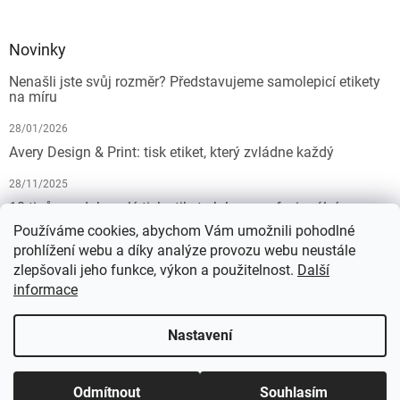
Novinky
Nenašli jste svůj rozměr? Představujeme samolepicí etikety
na míru
28/01/2026
Avery Design & Print: tisk etiket, který zvládne každý
28/11/2025
10 tipů pro dokonalý tisk etiket: Jak na profesionální
výsledek bez starostí
Používáme cookies, abychom Vám umožnili pohodlné
prohlížení webu a díky analýze provozu webu neustále
19/07/2025
zlepšovali jeho funkce, výkon a použitelnost.
Další
informace
Vytvořil Shoptet
Nastavení
Copyright 2026
KALEDA, a.s. | etikety-stitky.cz
. Všechna práva
Odmítnout
Souhlasím
vyhrazena.