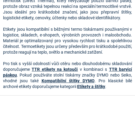
á
termotisk (Direct Thermal), který nevyžaduje použití barvicí pásky, 
d
protože obraz vzniká tepelnou reakcí na speciální termocitlivé vrstvě. 
a
Jsou ideální pro krátkodobé značení, jako jsou přepravní štítky, 
c
logistické etikety, cenovky, účtenky nebo skladové identifikátory.
í
p
Etikety jsou kompatibilní s běžnými termo tiskárnami používanými v 
r
logistice, skladech, e‑shopech, výrobních provozech i maloobchodu. 
v
Materiál je optimalizovaný pro vysokou rychlost tisku a spolehlivou 
k
čitelnost. Termoetikety jsou určeny především pro krátkodobé použití, 
y
protože reagují na teplo, světlo a mechanické zatížení.
v
ý
Pro tisk s vyšší odolností vůči otěru nebo dlouhodobému skladování
p
doporučujeme
TTR etikety na kotouči
v kombinaci s
TTR barvicí
i
páskou
. Pokud používáte stolní tiskárny značky DYMO nebo Seiko,
s
vhodné jsou také
Kompatibilní štítky DYMO
. Pro klasické bílé
u
archové etikety doporučujeme kategorii
Etikety a štítky
.
Z
á
p
a
t
í