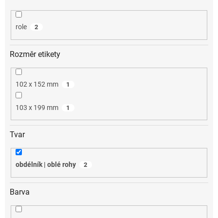
role
2
Rozměr etikety
102 x 152 mm
1
103 x 199 mm
1
Tvar
obdélník | oblé rohy
2
Barva