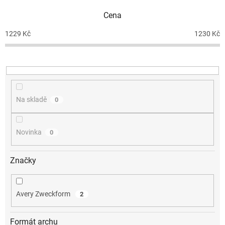
p
Cena
r
o
1229
Kč
1230
Kč
d
u
k
t
ů
Na skladě
0
Novinka
0
Značky
Avery Zweckform
2
Formát archu