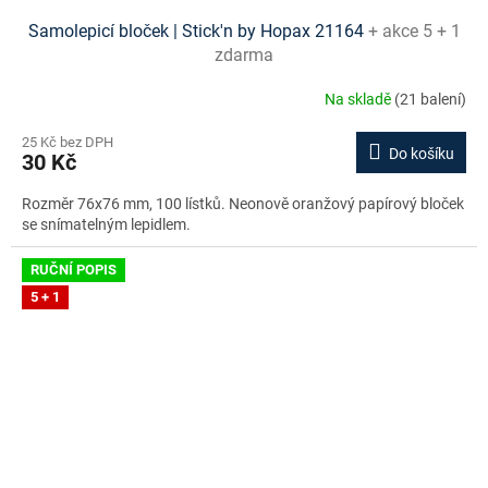
Samolepicí bloček | Stick'n by Hopax 21164
+ akce 5 + 1
zdarma
Na skladě
(21 balení)
25 Kč bez DPH
Do košíku
30 Kč
Rozměr 76x76 mm, 100 lístků. Neonově oranžový papírový bloček
se snímatelným lepidlem.
RUČNÍ POPIS
5 + 1