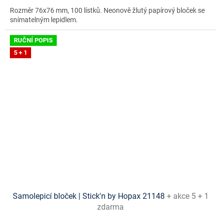
Rozměr 76x76 mm, 100 lístků. Neonově žlutý papírový bloček se
snímatelným lepidlem.
RUČNÍ POPIS
5 + 1
Samolepicí bloček | Stick'n by Hopax 21148
+ akce 5 + 1
zdarma