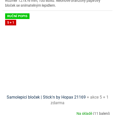
Rozměr 127x76 mm, 100 lístků. Neonově oranžový papírový
bloček se snímatelným lepidlem.
RUČNÍ POPIS
5 + 1
Samolepicí bloček | Stick'n by Hopax 21169
+ akce 5 + 1
zdarma
Na skladě
(11 balení)