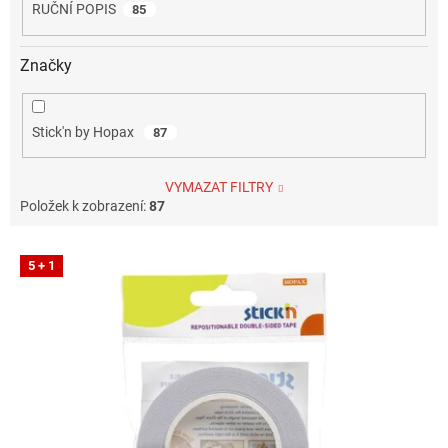
RUČNÍ POPIS
85
Značky
Stick'n by Hopax
87
VYMAZAT FILTRY
Položek k zobrazení:
87
V
5 + 1
ý
p
i
s
p
r
o
d