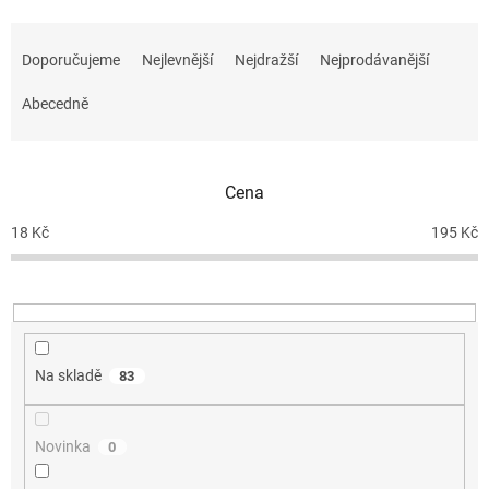
Ř
a
Doporučujeme
Nejlevnější
Nejdražší
Nejprodávanější
z
e
Abecedně
n
í
p
Cena
r
o
18
Kč
195
Kč
d
u
k
t
ů
Na skladě
83
Novinka
0