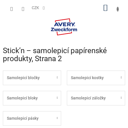
Přejít
NÁKUP
na
CZK
obsah
KOŠÍK
Stick’n – samolepicí papírenské
produkty
, Strana 2
Samolepicí bločky
Samolepicí kostky
Samolepicí bloky
Samolepicí záložky
Samolepicí pásky