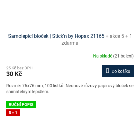
Samolepicí bloček | Stick'n by Hopax 21165
+ akce 5 + 1
zdarma
Na skladě
(21 balení)
25 Kč bez DPH
Do košíku
30 Kč
Rozměr 76x76 mm, 100 lístků. Neonově růžový papírový bloček se
snímatelným lepidlem.
RUČNÍ POPIS
5 + 1