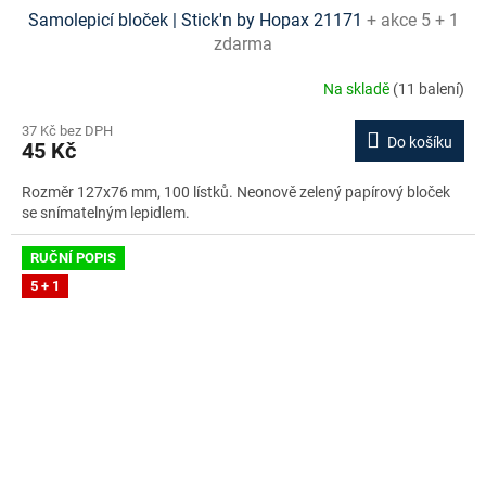
Samolepicí bloček | Stick'n by Hopax 21171
+ akce 5 + 1
zdarma
Na skladě
(11 balení)
37 Kč bez DPH
Do košíku
45 Kč
Rozměr 127x76 mm, 100 lístků. Neonově zelený papírový bloček
se snímatelným lepidlem.
RUČNÍ POPIS
5 + 1