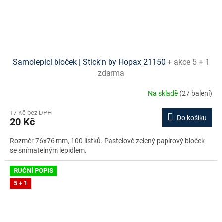
Samolepicí bloček | Stick'n by Hopax 21150
+ akce 5 + 1
zdarma
Na skladě
(27 balení)
17 Kč bez DPH
Do košíku
20 Kč
Rozměr 76x76 mm, 100 lístků. Pastelově zelený papírový bloček
se snímatelným lepidlem.
RUČNÍ POPIS
5 + 1