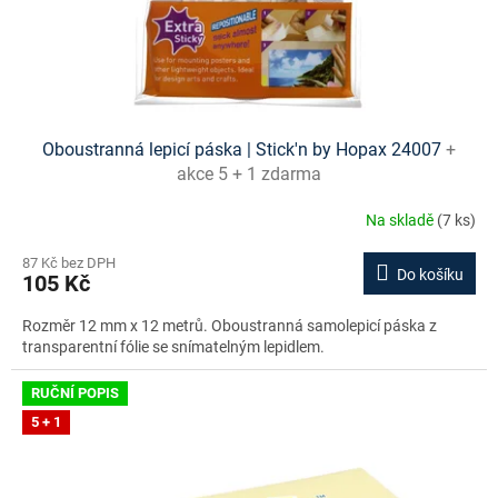
u
k
t
ů
Oboustranná lepicí páska | Stick'n by Hopax 24007
+
akce 5 + 1 zdarma
Na skladě
(7 ks)
87 Kč bez DPH
Do košíku
105 Kč
Rozměr 12 mm x 12 metrů. Oboustranná samolepicí páska z
transparentní fólie se snímatelným lepidlem.
RUČNÍ POPIS
5 + 1