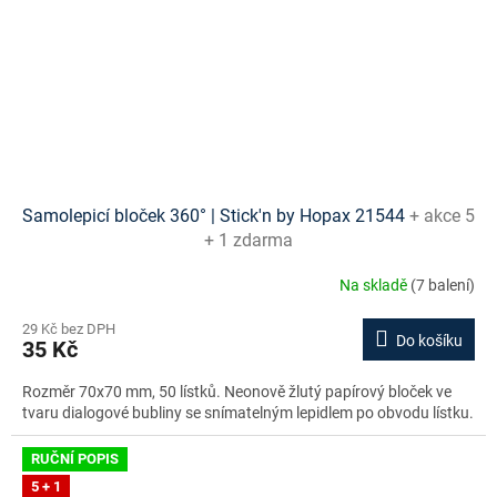
Samolepicí bloček 360° | Stick'n by Hopax 21544
+ akce 5
+ 1 zdarma
Na skladě
(7 balení)
29 Kč bez DPH
Do košíku
35 Kč
Rozměr 70x70 mm, 50 lístků. Neonově žlutý papírový bloček ve
tvaru dialogové bubliny se snímatelným lepidlem po obvodu lístku.
RUČNÍ POPIS
5 + 1