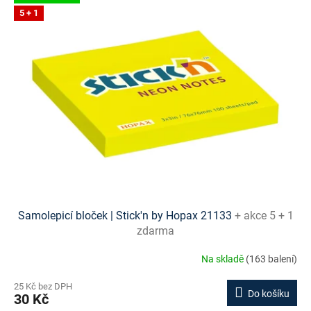
5 + 1
Samolepicí bloček | Stick'n by Hopax 21133
+ akce 5 + 1
zdarma
Na skladě
(163 balení)
25 Kč bez DPH
Do košíku
30 Kč