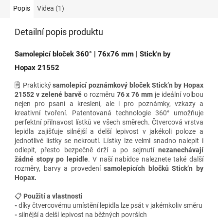
Popis
Videa (1)
Detailní popis produktu
Samolepicí bloček 360° | 76x76 mm | Stick'n by
Hopax 21552
🗒️ Praktický
samolepicí poznámkový bloček Stick’n by Hopax
21552 v zelené barvě
o rozměru
76 x 76 mm
je ideální volbou
nejen pro psaní a kreslení, ale i pro poznámky, vzkazy a
kreativní tvoření. Patentovaná technologie 360° umožňuje
perfektní přilnavost lístků ve všech směrech. Čtvercová vrstva
lepidla zajišťuje silnější a delší lepivost v jakékoli poloze a
jednotlivé lístky se nekroutí. Lístky lze velmi snadno nalepit i
odlepit, přesto bezpečně drží a po sejmutí
nezanechávají
žádné stopy po lepidle
.
V naší nabídce naleznete také
další
rozměry, barvy a provedení
samolepicích bločků Stick’n by
Hopax.
📋
Použití a vlastnosti
-
díky čtvercovému umístění lepidla lze psát v jakémkoliv směru
-
silnější a delší lepivost na běžných površích