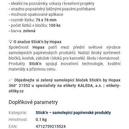
-
ideální na poznámky, vzkazy i kreativní projekty
-
snadno popsatelný běžnými psacími potřebami
-
možnost opakované aplikace
-
rozměr lístku:
76 x 76 mm
-
počet lístků v bločku:
100 ks
-
barva:
zelená
💡
O značce Stick’n by Hopax
Společnost
Hopax
patří mezi přední světové výrobce
samolepicích papírenských produktů. Nabízí široký sortiment
bločků, kostek, záložek i bloků pro kancelář, školu i domácnost.
Produkty
Stick’n
spojují inovativní technologie, kvalitní
materiály a příznivou cenu.
✅
Objednejte si zelený samolepicí bloček Stick'n by Hopax
360° 21552 u specialisty na etikety KALEDA, a.s. | etikety-
stitky.cz
Doplňkové parametry
Kategorie
:
Stick’n – samolepicí papírenské produkty
Hmotnost
:
0.1 kg
EAN
:
4712759215524