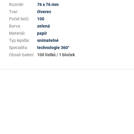
Rozměr
:
76 x 76 mm
Tvar
:
čtverec
Počet listů
:
100
Barva
:
zelená
Materiál
:
papír
Typ lepidla
:
snímatelné
Specialita
:
technologie 360°
Obsah balení
:
100 lístků / 1 bloček
Z
á
p
a
t
í