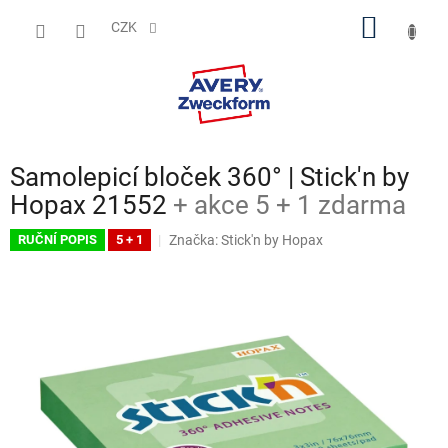
Přejít
NÁKUP
na
CZK
obsah
KOŠÍK
Samolepicí bloček 360° | Stick'n by
Hopax 21552
+ akce 5 + 1 zdarma
Značka:
Stick'n by Hopax
RUČNÍ POPIS
5 + 1