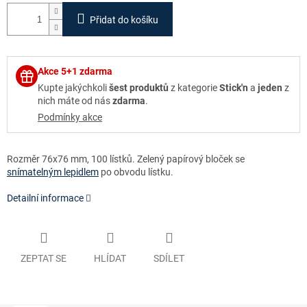
Přidat do košíku
Akce 5+1 zdarma
Kupte jakýchkoli
šest produktů
z kategorie
Stick'n
a
jeden
z
nich máte od nás
zdarma
.
Podmínky akce
Rozměr 76x76 mm, 100 lístků. Zelený papírový bloček se
snímatelným lepidlem
po obvodu lístku.
Detailní informace
ZEPTAT SE
HLÍDAT
SDÍLET