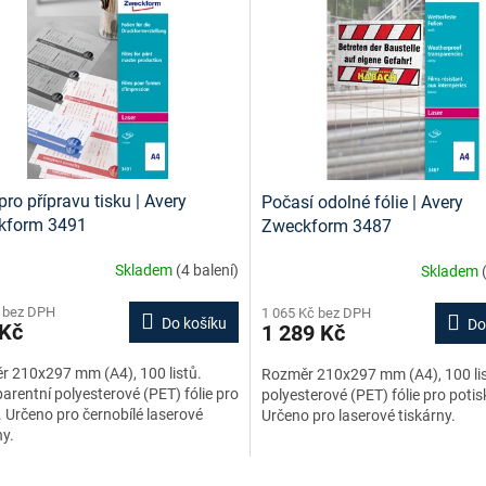
pro přípravu tisku | Avery
Počasí odolné fólie | Avery
kform 3491
Zweckform 3487
Skladem
(4 balení)
Skladem
 bez DPH
1 065 Kč bez DPH
Do košíku
Do
 Kč
1 289 Kč
 210x297 mm (A4), 100 listů.
Rozměr 210x297 mm (A4), 100 list
arentní polyesterové (PET) fólie pro
polyesterové (PET) fólie pro potis
. Určeno pro černobílé laserové
Určeno pro laserové tiskárny.
ny.