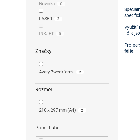
Novinka
0
Speciál
specific
LASER
2
Využití
Fólie js
INKJET
0
Pro per
Značky
fólie
.
Avery Zweckform
2
Rozměr
210 x 297 mm (A4)
2
Počet listů