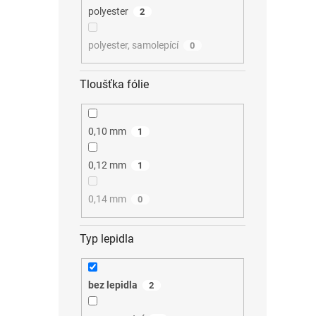
polyester
2
polyester, samolepící
0
Tloušťka fólie
0,10 mm
1
0,12 mm
1
0,14 mm
0
Typ lepidla
bez lepidla
2