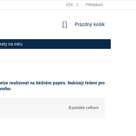
JAK NAKUPOVAT
HODNOCENÍ OBCHODU
CZK
Přihlášení
OBCHODNÍ PODM
NÁKUPNÍ
Prázdný košík
KOŠÍK
ikety na míru
 nelze realizovat na běžném papíru. Nabízejí řešení pro
tvorbu.
2
položek celkem