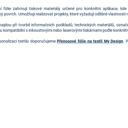
O
v
ní fólie zahrnují tiskové materiály určené pro konkrétní aplikace, k
l
ký povrch. Umožňují realizovat projekty, které vyžadují odlišné vlastnosti 
á
d
 najdou při tvorbě informačních podkladů, technických materiálů, označ
a
ou kompatibilní s inkoustovými nebo laserovými tiskárnami podle konkrétn
c
í
sonalizaci textilu doporučujeme
Přenosové fólie na textil My Design
. 
p
r
v
k
y
v
ý
p
i
s
u