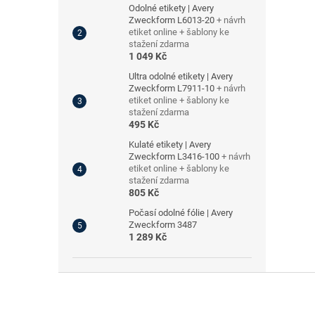
Odolné etikety | Avery
Zweckform L6013-20
+ návrh
etiket online + šablony ke
stažení zdarma
1 049 Kč
Ultra odolné etikety | Avery
Zweckform L7911-10
+ návrh
etiket online + šablony ke
stažení zdarma
495 Kč
Kulaté etikety | Avery
Zweckform L3416-100
+ návrh
etiket online + šablony ke
stažení zdarma
805 Kč
Počasí odolné fólie | Avery
Zweckform 3487
1 289 Kč
Z
á
p