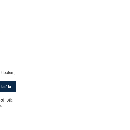
(5 balení)
 košíku
ů. Bílé
k.