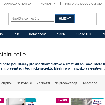
DOPRAVA A PLATBA
KONTAKTY
PRO ÚŘADY, OBCE A ŠKOLY
HLEDAT
ry
Fólie
Domácnost
Stick'n
Europe 100
Et
iální fólie
ní fólie jsou určeny pro specifické tiskové a kreativní aplikace, které
ní, prezentaci i technické projekty. Ideální pro firmy, školy i kreativní 
učujeme
Nejlevnější
Nejdražší
Nejprodávanější
Abecedně
R
LASER