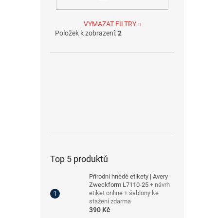
VYMAZAT FILTRY
Položek k zobrazení:
2
Top 5 produktů
Přírodní hnědé etikety | Avery
Zweckform L7110-25
+ návrh
etiket online + šablony ke
stažení zdarma
390 Kč