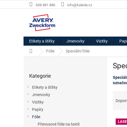
Přejít
608 881 886
info@kaleda.cz
na
obsah
Etikety a štítky
Jmenovky
Vizitky
Papí
Domů
Fólie
Speciální fólie
P
Spec
o
Přeskočit
s
Kategorie
kategorie
Speciál
t
označová
r
Etikety a štítky
a
Ř
Jmenovky
n
a
Dopor
Vizitky
n
z
í
Papíry
e
p
Fólie
V
n
a
LASE
ý
í
Přenosové fólie na textil