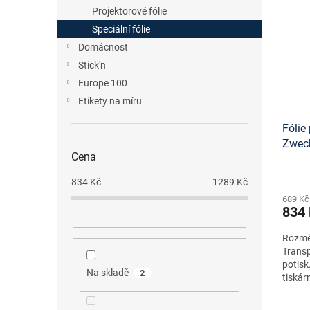
n
p
p
Projektorové fólie
e
i
r
Speciální fólie
l
s
o
Domácnost
p
d
Stick'n
r
u
o
Europe 100
k
d
t
Etikety na míru
u
ů
Fólie 
k
Zwec
t
Cena
ů
834
Kč
1289
Kč
689 Kč
834
Rozměr
Transp
potisk
Na skladě
2
tiskár