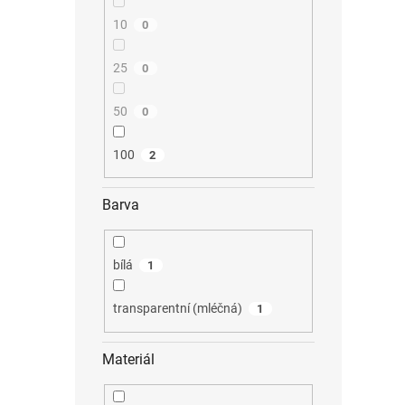
10
0
25
0
50
0
100
2
Barva
bílá
1
transparentní (mléčná)
1
Materiál