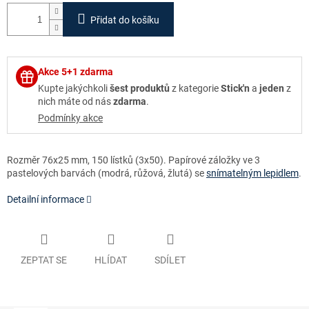
Přidat do košíku
Akce 5+1 zdarma
Kupte jakýchkoli
šest produktů
z kategorie
Stick'n
a
jeden
z
nich máte od nás
zdarma
.
Podmínky akce
Rozměr 76x25 mm, 150 lístků (3x50). Papírové záložky ve 3
pastelových barvách (modrá, růžová, žlutá) se
snímatelným lepidlem
.
Detailní informace
ZEPTAT SE
HLÍDAT
SDÍLET