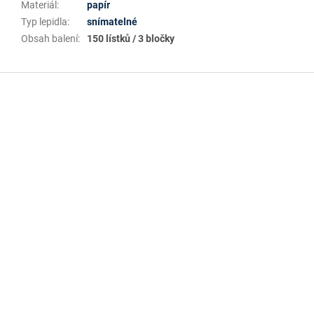
Materiál
:
papír
Typ lepidla
:
snímatelné
Obsah balení
:
150 lístků / 3 bločky
Z
á
p
a
t
í