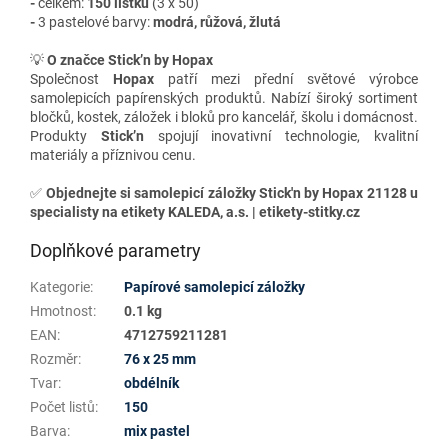
-
celkem:
150 lístků
(3 x 50)
-
3 pastelové barvy:
modrá, růžová, žlutá
💡
O značce Stick’n by Hopax
Společnost
Hopax
patří mezi přední světové výrobce
samolepicích papírenských produktů. Nabízí široký sortiment
bločků, kostek, záložek i bloků pro kancelář, školu i domácnost.
Produkty
Stick’n
spojují inovativní technologie, kvalitní
materiály a příznivou cenu.
✅
Objednejte si samolepicí záložky Stick'n by Hopax 21128 u
specialisty na etikety KALEDA, a.s. | etikety-stitky.cz
Doplňkové parametry
Kategorie
:
Papírové samolepicí záložky
Hmotnost
:
0.1 kg
EAN
:
4712759211281
Rozměr
:
76 x 25 mm
Tvar
:
obdélník
Počet listů
:
150
Barva
:
mix pastel