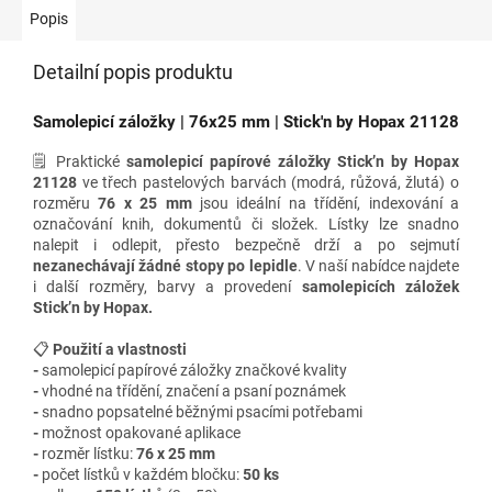
Popis
Detailní popis produktu
Samolepicí záložky | 76x25 mm | Stick'n by Hopax 21128
🗒️ Praktické
samolepicí papírové záložky Stick’n by Hopax
21128
ve třech pastelových barvách (modrá, růžová, žlutá)
o
rozměru
76 x 25 mm
jsou ideální na třídění, indexování a
označování knih, dokumentů či složek. Lístky lze snadno
nalepit i odlepit, přesto bezpečně drží a po sejmutí
nezanechávají žádné stopy po lepidle
.
V naší nabídce najdete
i
další rozměry, barvy a provedení
samolepicích záložek
Stick’n by Hopax.
📋
Použití a vlastnosti
-
samolepicí papírové záložky značkové kvality
-
vhodné na třídění, značení a psaní poznámek
-
snadno popsatelné běžnými psacími potřebami
-
možnost opakované aplikace
-
rozměr lístku:
76 x 25 mm
-
počet lístků v každém bločku:
5
0 ks