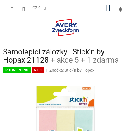
Přejít
NÁKUP
na
CZK
obsah
KOŠÍK
Samolepicí záložky | Stick'n by
Hopax 21128
+ akce 5 + 1 zdarma
Značka:
Stick'n by Hopax
RUČNÍ POPIS
5 + 1