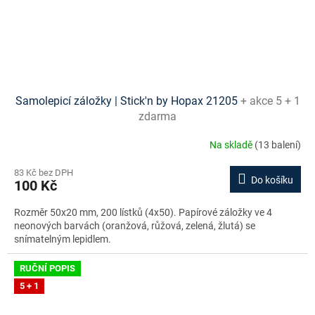
Samolepicí záložky | Stick'n by Hopax 21205
+ akce 5 + 1
zdarma
Na skladě
(13 balení)
83 Kč bez DPH
Do košíku
100 Kč
Rozměr 50x20 mm, 200 lístků (4x50). Papírové záložky ve 4
neonových barvách (oranžová, růžová, zelená, žlutá) se
snímatelným lepidlem.
RUČNÍ POPIS
5 + 1