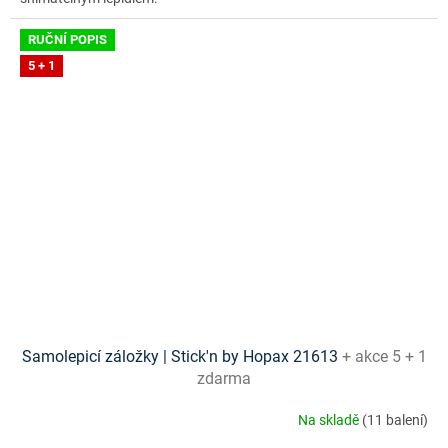
RUČNÍ POPIS
5 + 1
Samolepicí záložky | Stick'n by Hopax 21613
+ akce 5 + 1
zdarma
Na skladě
(11 balení)