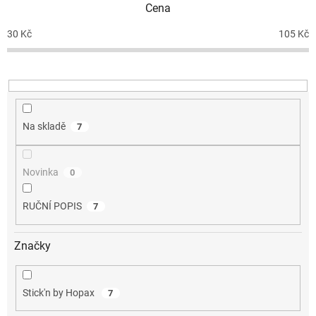
Cena
r
o
30
Kč
105
Kč
d
u
k
t
ů
Na skladě
7
Novinka
0
RUČNÍ POPIS
7
Značky
Stick'n by Hopax
7