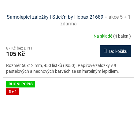
Samolepicí záložky | Stick'n by Hopax 21689
+ akce 5 + 1
zdarma
Na skladě
(4 balení)
87 Kč bez DPH
Do košíku
105 Kč
Rozměr 50x12 mm, 450 lístků (9x50). Papírové záložky v 9
pastelových a neonových barvách se snímatelným lepidlem.
RUČNÍ POPIS
5 + 1