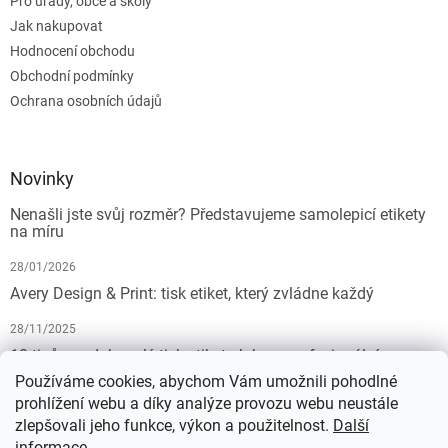
Pro úřady, obce a školy
Jak nakupovat
Hodnocení obchodu
Obchodní podmínky
Ochrana osobních údajů
Novinky
Nenašli jste svůj rozměr? Představujeme samolepicí etikety
na míru
28/01/2026
Avery Design & Print: tisk etiket, který zvládne každý
28/11/2025
10 tipů pro dokonalý tisk etiket: Jak na profesionální
výsledek bez starostí
Používáme cookies, abychom Vám umožnili pohodlné
prohlížení webu a díky analýze provozu webu neustále
19/07/2025
zlepšovali jeho funkce, výkon a použitelnost.
Další
informace