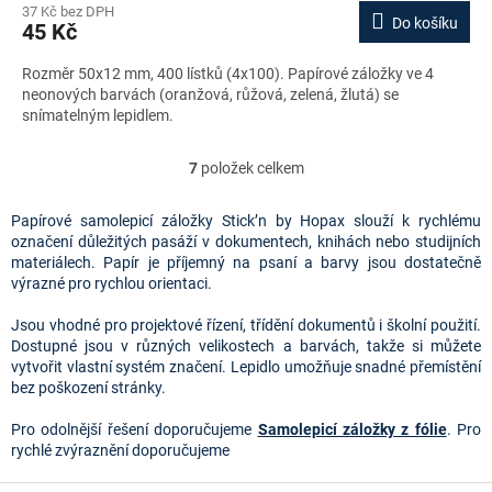
37 Kč bez DPH
Do košíku
45 Kč
Rozměr 50x12 mm, 400 lístků (4x100). Papírové záložky ve 4
neonových barvách (oranžová, růžová, zelená, žlutá) se
snímatelným lepidlem.
7
položek celkem
O
v
l
Papírové samolepicí záložky Stick’n by Hopax slouží k rychlému
á
označení důležitých pasáží v dokumentech, knihách nebo studijních
d
materiálech. Papír je příjemný na psaní a barvy jsou dostatečně
a
výrazné pro rychlou orientaci.
c
í
Jsou vhodné pro projektové řízení, třídění dokumentů i školní použití.
p
Dostupné jsou v různých velikostech a barvách, takže si můžete
r
vytvořit vlastní systém značení. Lepidlo umožňuje snadné přemístění
v
bez poškození stránky.
k
y
Pro odolnější řešení doporučujeme
Samolepicí záložky z fólie
. Pro
v
rychlé zvýraznění doporučujeme
ý
p