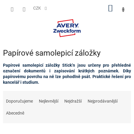
Přejít
NÁKUP
na
CZK
obsah
KOŠÍK
Papírové samolepicí záložky
Papírové samolepicí záložky Stick’n jsou určeny pro přehledné
označení dokumentů i zapisování krátkých poznámek. Díky
papírovému povrchu na ně lze pohodlně psát. Praktické řešení pro
kancelář i studium.
Ř
a
Doporučujeme
Nejlevnější
Nejdražší
Nejprodávanější
z
e
Abecedně
n
í
p