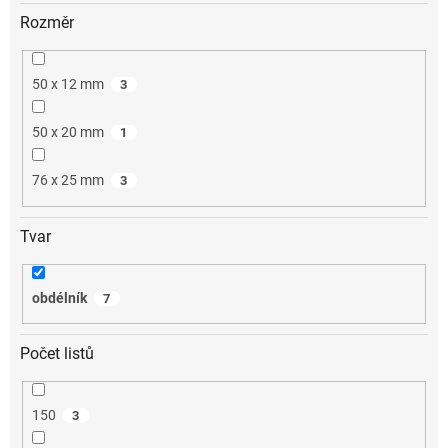
Rozměr
50 x 12 mm
3
50 x 20 mm
1
76 x 25 mm
3
Tvar
obdélník
7
Počet listů
150
3