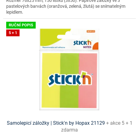
Rozměr 76x25 mm, 150 lístků (3x50). Papírové záložky ve 3
pastelových barvách (oranžová, zelená, žlutá) se snímatelným
lepidlem.
RUČNÍ POPIS
5 + 1
Samolepicí záložky | Stick'n by Hopax 21129
+ akce 5 + 1
zdarma