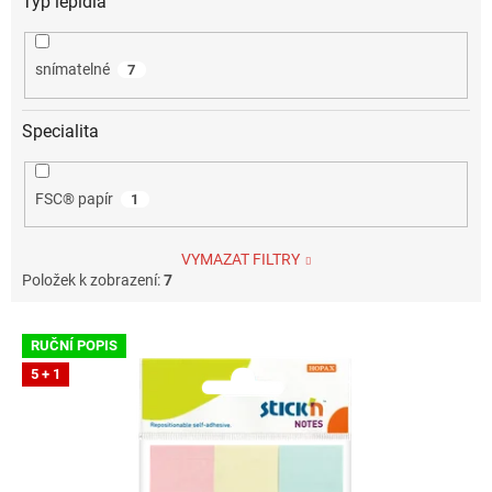
Typ lepidla
snímatelné
7
Specialita
FSC® papír
1
VYMAZAT FILTRY
Položek k zobrazení:
7
V
RUČNÍ POPIS
ý
5 + 1
p
i
s
p
r