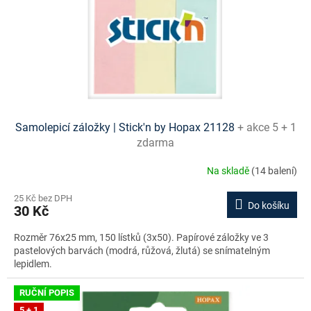
o
d
u
k
t
ů
Samolepicí záložky | Stick'n by Hopax 21128
+ akce 5 + 1
zdarma
Na skladě
(14 balení)
25 Kč bez DPH
Do košíku
30 Kč
Rozměr 76x25 mm, 150 lístků (3x50). Papírové záložky ve 3
pastelových barvách (modrá, růžová, žlutá) se snímatelným
lepidlem.
RUČNÍ POPIS
5 + 1