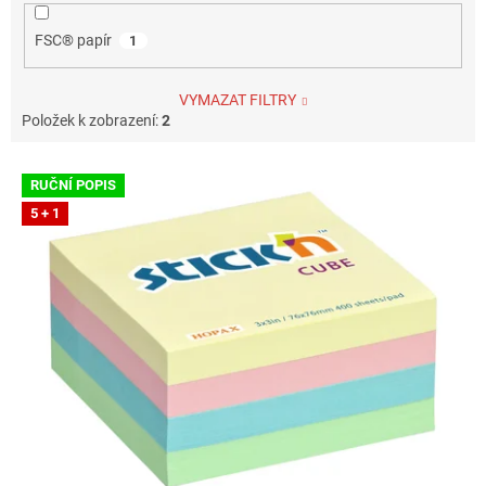
FSC® papír
1
VYMAZAT FILTRY
Položek k zobrazení:
2
V
RUČNÍ POPIS
ý
5 + 1
p
i
s
p
r
o
d
u
k
t
ů