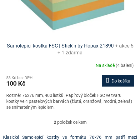
Samolepicí kostka FSC | Stick'n by Hopax 21890
+ akce 5
+ 1 zdarma
Na skladě
(4 balení)
83 Kč bez DPH
Do košíku
100 Kč
Rozměr 76x76 mm, 400 lístků. Papírový bloček FSC ve tvaru
kostky ve 4 pastelových barvách (žlutá, oranžová, modrá, zelená)
se snímatelným lepidlem.
2
položek celkem
O
v
l
Klasické Samolepicí kostky ve formátu 76×76 mm patří mezi