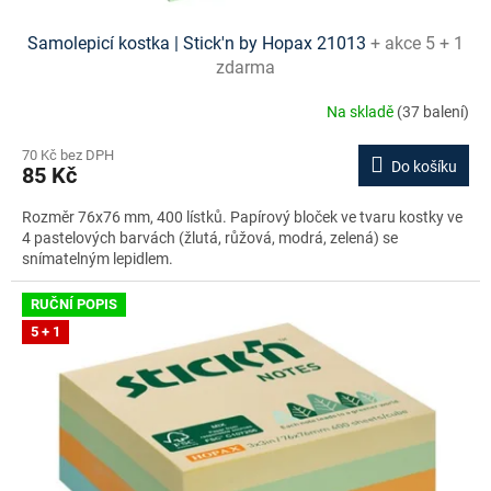
Samolepicí kostka | Stick'n by Hopax 21013
+ akce 5 + 1
zdarma
Na skladě
(37 balení)
70 Kč bez DPH
Do košíku
85 Kč
Rozměr 76x76 mm, 400 lístků. Papírový bloček ve tvaru kostky ve
4 pastelových barvách (žlutá, růžová, modrá, zelená) se
snímatelným lepidlem.
RUČNÍ POPIS
5 + 1