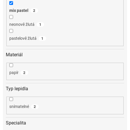
mix pastel
2
neonově žlutá
1
pastelově žlutá
1
Materiál
papír
2
Typ lepidla
snímatelné
2
Specialita