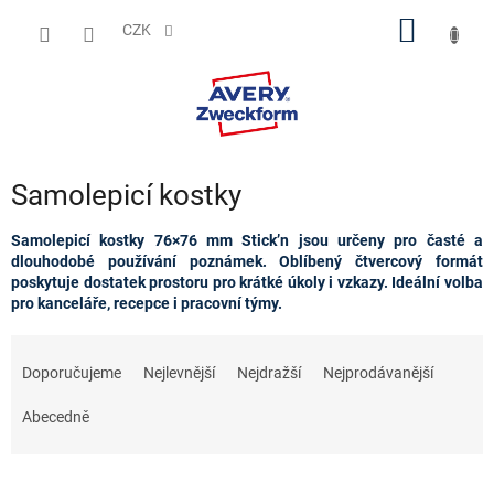
Přejít
NÁKUP
na
CZK
obsah
KOŠÍK
Samolepicí kostky
Samolepicí kostky 76×76 mm Stick’n jsou určeny pro časté a
dlouhodobé používání poznámek. Oblíbený čtvercový formát
poskytuje dostatek prostoru pro krátké úkoly i vzkazy. Ideální volba
pro kanceláře, recepce i pracovní týmy.
Ř
a
Doporučujeme
Nejlevnější
Nejdražší
Nejprodávanější
z
e
Abecedně
n
í
p