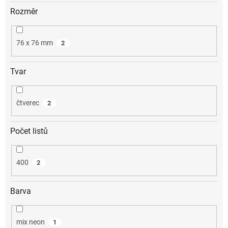
Rozměr
76 x 76 mm
2
Tvar
čtverec
2
Počet listů
400
2
Barva
mix neon
1