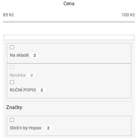
Cena
r
o
85
Kč
100
Kč
d
u
k
t
ů
Na skladě
2
Novinka
0
RUČNÍ POPIS
2
Značky
Stick'n by Hopax
2