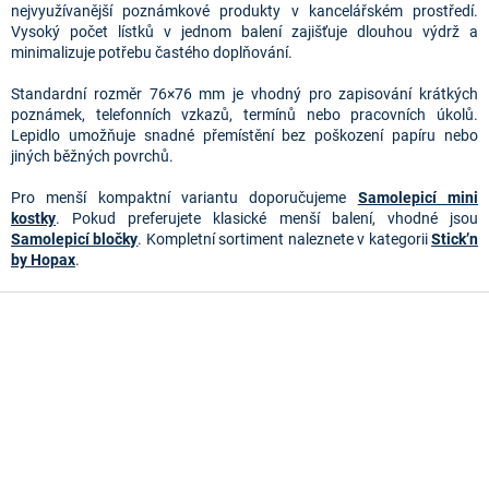
á
nejvyužívanější poznámkové produkty v kancelářském prostředí.
d
Vysoký počet lístků v jednom balení zajišťuje dlouhou výdrž a
a
minimalizuje potřebu častého doplňování.
c
í
Standardní rozměr 76×76 mm je vhodný pro zapisování krátkých
p
poznámek, telefonních vzkazů, termínů nebo pracovních úkolů.
r
Lepidlo umožňuje snadné přemístění bez poškození papíru nebo
v
jiných běžných povrchů.
k
y
Pro menší kompaktní variantu doporučujeme
Samolepicí mini
v
kostky
. Pokud preferujete klasické menší balení, vhodné jsou
ý
Samolepicí bločky
. Kompletní sortiment naleznete v kategorii
Stick’n
p
by Hopax
.
i
s
Z
u
á
p
a
t
í