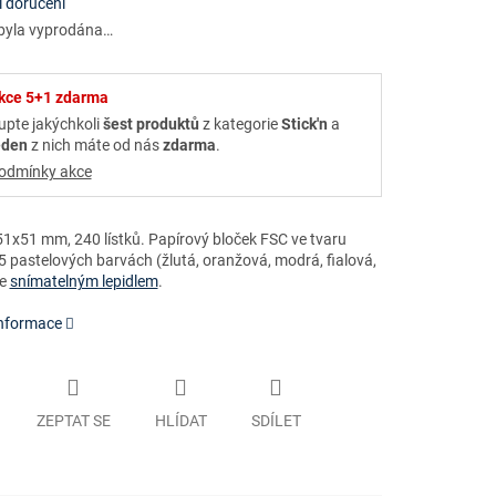
 doručení
byla vyprodána…
kce 5+1 zdarma
upte jakýchkoli
šest produktů
z kategorie
Stick'n
a
eden
z nich máte od nás
zdarma
.
odmínky akce
1x51 mm, 240 lístků. Papírový bloček FSC ve tvaru
5 pastelových barvách (žlutá, oranžová, modrá, fialová,
se
snímatelným lepidlem
.
informace
ZEPTAT SE
HLÍDAT
SDÍLET