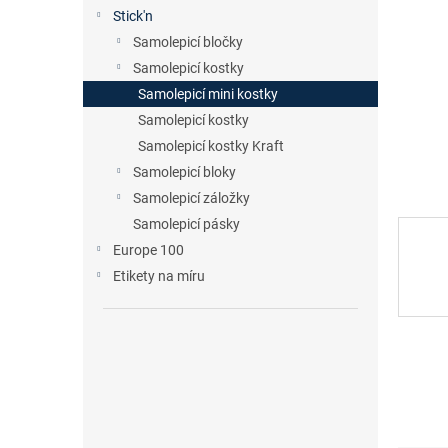
n
Stick'n
e
Samolepicí bločky
l
Samolepicí kostky
Samolepicí mini kostky
Samolepicí kostky
Samolepicí kostky Kraft
Samolepicí bloky
Samolepicí záložky
Samolepicí pásky
Europe 100
Etikety na míru