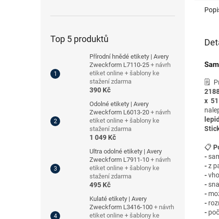
Popi
Top 5 produktů
Det
Přírodní hnědé etikety | Avery
Samo
Zweckform L7110-25
+ návrh
etiket online + šablony ke
stažení zdarma
🗒️ 
390 Kč
218
x 5
Odolné etikety | Avery
nale
Zweckform L6013-20
+ návrh
lepi
etiket online + šablony ke
Stic
stažení zdarma
1 049 Kč
📋
P
Ultra odolné etikety | Avery
-
sam
Zweckform L7911-10
+ návrh
-
z pa
etiket online + šablony ke
-
vho
stažení zdarma
-
sna
495 Kč
-
mož
Kulaté etikety | Avery
-
roz
Zweckform L3416-100
+ návrh
-
poč
etiket online + šablony ke