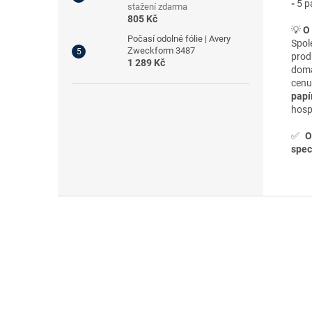
-
5 p
stažení zdarma
805 Kč
💡
O
Počasí odolné fólie | Avery
Spo
Zweckform 3487
prod
1 289 Kč
domá
cen
papí
hosp
✅
O
speci
Z
á
p
a
t
í