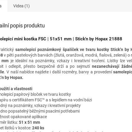
s
Videa (1)
ailní popis produktu
lepicí mini kostka FSC | 51x51 mm | Stick'n by Hopax 21888
Praktický
samolepicí poznámkový špalíček ve tvaru kostky Stick’n by
88
v pěti pastelových barvách (žlutá, oranžová, modrá, fialová, zelená) 
1 mm
je ideální na poznámky, vzkazy i kreativní tvoření. Lístky lze v
pit i odlepit, přesto bezpečně drží a po sejmutí
nezanechávají žádn
dle
.
V naší nabídce najdete i
další rozměry, barvy a provedení
samolepic
k’n by Hopax.
oužití a vlastnosti
olepicí papírový bloček ve tvaru kostky
píru s certifikátem FSC™ a s lepidlem na vodní bázi
dný na poznámky, vzkazy i kreativní projekty
dno popsatelný běžnými psacími potřebami
nost opakované aplikace
měr lístku:
51 x 51 mm
et lístků v kostce:
240 ks