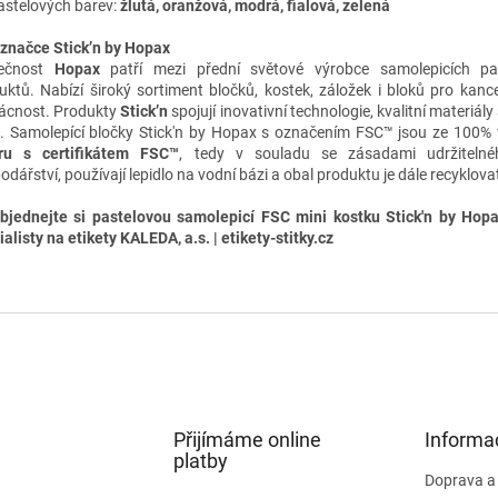
astelových barev:
žlutá, oranžová, modrá, fialová, zelená
 značce Stick’n by Hopax
lečnost
Hopax
patří mezi přední světové výrobce samolepicích pa
uktů. Nabízí široký sortiment bločků, kostek, záložek i bloků pro kancel
cnost. Produkty
Stick’n
spojují inovativní technologie, kvalitní materiály
u.
Samolepící bločky Stick'n by Hopax s označením FSC™ jsou ze 100%
ru s certifikátem FSC™
, tedy v souladu se zásadami udržitelné
odářství, používají lepidlo na vodní bázi a obal produktu je dále recyklova
bjednejte si pastelovou samolepicí FSC mini kostku Stick'n by Hop
alisty na etikety KALEDA, a.s. | etikety-stitky.cz
Přijímáme online
Informa
platby
Doprava a