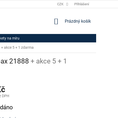
JAK NAKUPOVAT
HODNOCENÍ OBCHODU
CZK
Přihlášení
OBCHODNÍ PODM
NÁKUPNÍ
Prázdný košík
KOŠÍK
ikety na míru
8
+ akce 5 + 1 zdarma
opax 21888
+ akce 5 + 1
Kč
z DPH
odáno