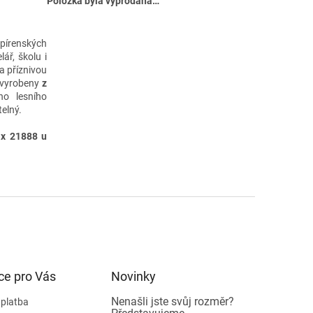
Položka byla vyprodána…
pírenských
ář, školu i
 a příznivou
 vyrobeny
z
ho lesního
telný
.
ax 21888 u
ce pro Vás
Novinky
Nenašli jste svůj rozměr?
 platba