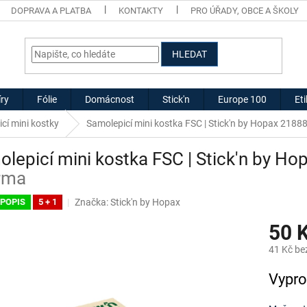
DOPRAVA A PLATBA
KONTAKTY
PRO ÚŘADY, OBCE A ŠKOLY
HLEDAT
ry
Fólie
Domácnost
Stick'n
Europe 100
Et
cí mini kostky
Samolepicí mini kostka FSC | Stick'n by Hopax 2188
lepicí mini kostka FSC | Stick'n by H
rma
Značka:
Stick'n by Hopax
 POPIS
5 + 1
50 
41 Kč be
Měrná
Vypr
cena: