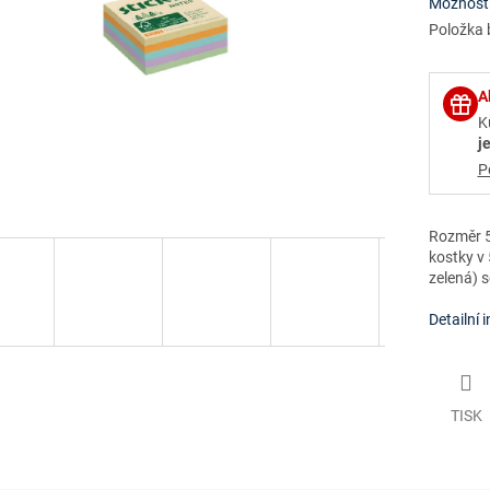
Možnosti
Položka 
A
K
j
P
Rozměr 5
kostky v 
zelená) 
Detailní 
TISK