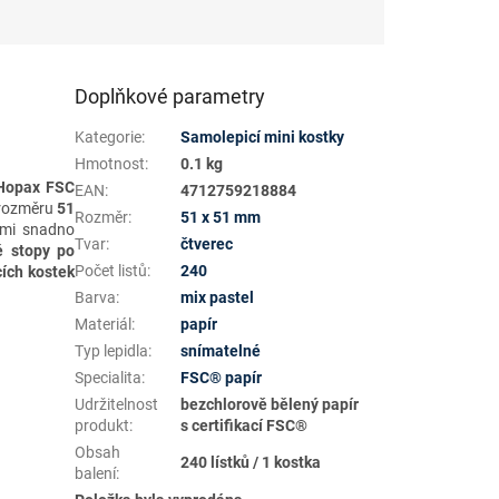
Doplňkové parametry
Kategorie
:
Samolepicí mini kostky
Hmotnost
:
0.1 kg
 Hopax FSC
EAN
:
4712759218884
o rozměru
51
Rozměr
:
51 x 51 mm
elmi snadno
Tvar
:
čtverec
é stopy po
Počet listů
:
240
ích kostek
Barva
:
mix pastel
Materiál
:
papír
Typ lepidla
:
snímatelné
Specialita
:
FSC® papír
Udržitelnost
bezchlorově bělený papír
produkt
:
s certifikací FSC®
Obsah
240 lístků / 1 kostka
balení
: