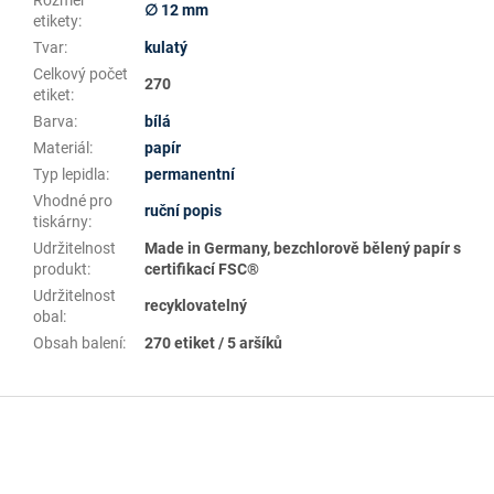
Rozměr
∅ 12 mm
etikety
:
Tvar
:
kulatý
Celkový počet
270
etiket
:
Barva
:
bílá
Materiál
:
papír
Typ lepidla
:
permanentní
Vhodné pro
ruční popis
tiskárny
:
Udržitelnost
Made in Germany, bezchlorově bělený papír s
produkt
:
certifikací FSC®
Udržitelnost
recyklovatelný
obal
:
Obsah balení
:
270 etiket / 5 aršíků
Z
á
p
a