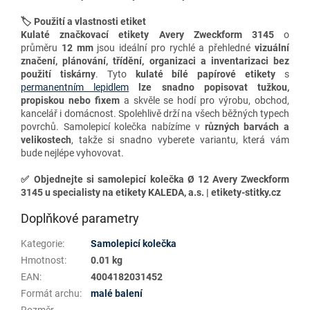
🏷️ Použití a vlastnosti etiket
Kulaté značkovací etikety
Avery Zweckform 3145
o
průměru
12 mm
jsou ideální pro rychlé a přehledné
vizuální
značení, plánování, třídění, organizaci a inventarizaci
bez
použití tiskárny
. Tyto
kulaté bílé papírové etikety
s
permanentním lepidlem
lze snadno
popisovat tužkou,
propiskou nebo fixem
a skvěle se hodí pro výrobu, obchod,
kancelář i domácnost. Spolehlivě drží na všech běžných typech
povrchů. Samolepicí k
olečka nabízíme v
různých barvách a
velikostech
, takže si snadno vyberete variantu, která vám
bude nejlépe vyhovovat.
✅
Objednejte si samolepicí kolečka Ø 12 Avery Zweckform
3145 u specialisty na etikety KALEDA, a.s. | etikety-stitky.cz
Doplňkové parametry
Kategorie
:
Samolepicí kolečka
Hmotnost
:
0.01 kg
EAN
:
4004182031452
Formát archu
:
malé balení