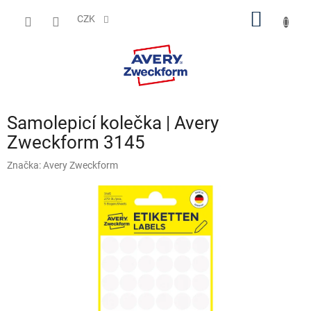
Přejít
NÁKUP
na
CZK
obsah
KOŠÍK
Samolepicí kolečka | Avery
Zweckform 3145
Značka:
Avery Zweckform