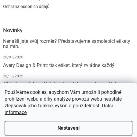
Ochrana osobních údajů
Novinky
Nenašli jste svůj rozměr? Představujeme samolepicí etikety
na míru
28/01/2026
Avery Design & Print: tisk etiket, který zvládne každý
28/11/2025
10 tipů pro dokonalý tisk etiket: Jak na profesionální
výsledek bez starostí
Používáme cookies, abychom Vám umožnili pohodlné
prohlížení webu a díky analýze provozu webu neustále
19/07/2025
zlepšovali jeho funkce, výkon a použitelnost.
Další
informace
Vytvořil Shoptet
Nastavení