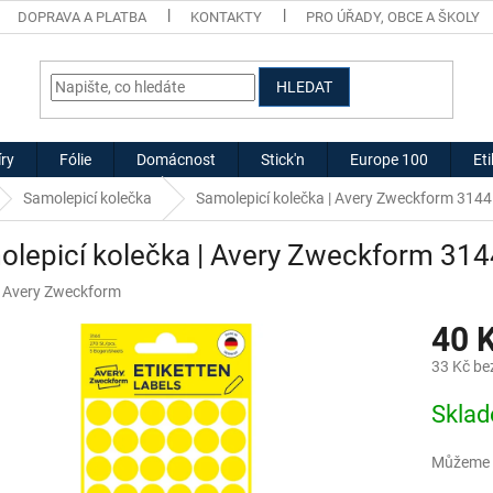
DOPRAVA A PLATBA
KONTAKTY
PRO ÚŘADY, OBCE A ŠKOLY
HLEDAT
ry
Fólie
Domácnost
Stick'n
Europe 100
Et
Samolepicí kolečka
Samolepicí kolečka | Avery Zweckform 3144
lepicí kolečka | Avery Zweckform 314
:
Avery Zweckform
40 
33 Kč be
Měrná
Skla
cena:
Můžeme d