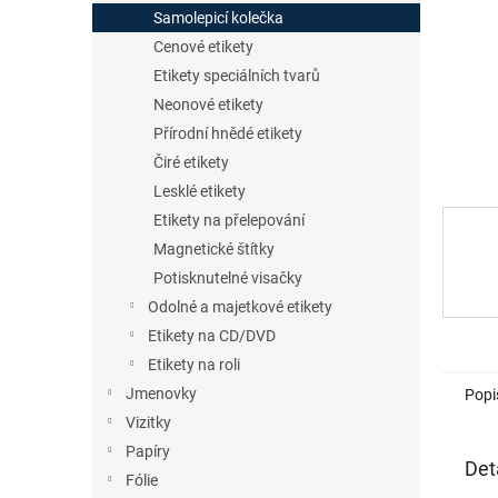
n
Samolepicí kolečka
e
Cenové etikety
l
Etikety speciálních tvarů
Neonové etikety
Přírodní hnědé etikety
Čiré etikety
Lesklé etikety
Etikety na přelepování
Magnetické štítky
Potisknutelné visačky
Odolné a majetkové etikety
Etikety na CD/DVD
Etikety na roli
Jmenovky
Popi
Vizitky
Papíry
Det
Fólie