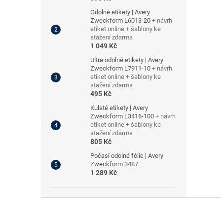
Odolné etikety | Avery
Zweckform L6013-20
+ návrh
etiket online + šablony ke
stažení zdarma
1 049 Kč
Ultra odolné etikety | Avery
Zweckform L7911-10
+ návrh
etiket online + šablony ke
stažení zdarma
495 Kč
Kulaté etikety | Avery
Zweckform L3416-100
+ návrh
etiket online + šablony ke
stažení zdarma
805 Kč
Počasí odolné fólie | Avery
Zweckform 3487
1 289 Kč
Z
á