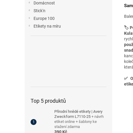
Domácnost
Samo
Stick'n
Bale
Europe 100
Etikety na míru
🏷️ P
Kula
rych
použ
sna
kanc
k
ole
kter
✅
O
etike
Top 5 produktů
Přírodní hnědé etikety | Avery
Zweckform L7110-25
+ návrh
etiket online + šablony ke
stažení zdarma
390 Kč