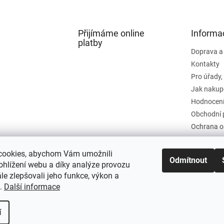
Přijímáme online
Informa
platby
Doprava a
Kontakty
Pro úřady,
Jak nakup
Hodnocení
Obchodní 
Ochrana o
cookies, abychom Vám umožnili
Odmítnout
ohlížení webu a díky analýze provozu
e zlepšovali jeho funkce, výkon a
t.
Další informace
í
a práva vyhrazena.