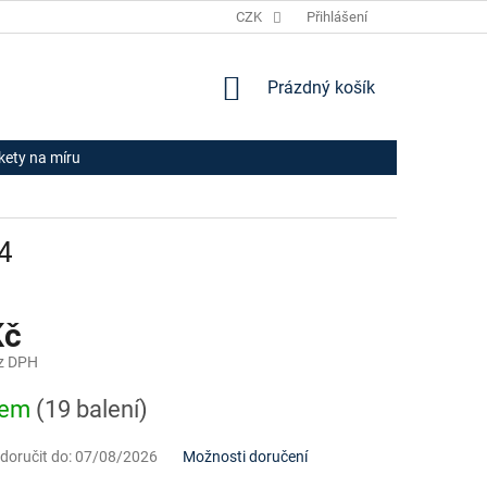
JAK NAKUPOVAT
HODNOCENÍ OBCHODU
CZK
Přihlášení
OBCHODNÍ PODM
NÁKUPNÍ
Prázdný košík
KOŠÍK
ikety na míru
4
Kč
z DPH
dem
(19 balení)
oručit do:
07/08/2026
Možnosti doručení