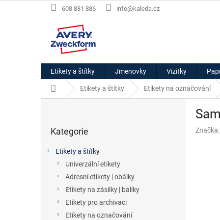
Přejít
608 881 886
info@kaleda.cz
na
obsah
Etikety a štítky
Jmenovky
Vizitky
Papí
Domů
Etikety a štítky
Etikety na označování
P
Samo
o
Přeskočit
s
Kategorie
Značka
kategorie
t
r
Etikety a štítky
a
Univerzální etikety
n
Adresní etikety | obálky
n
í
Etikety na zásilky | balíky
p
Etikety pro archivaci
a
Etikety na označování