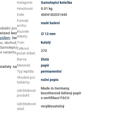
Kategorie
:
Samolepicí kolečka
Hmotnost
:
0.01 kg
EAN
:
4004182031445
Formát
malé balení
archu
:
ideální pro
Rozměr
arizaci
bez
∅ 12 mm
etikety
:
pidlem
lze
Tvar
:
kulatý
bu, obchod,
 Samolepicí
Celkový
270
e variantu,
počet etiket
:
Barva
:
žlutá
Materiál
:
papír
ialisty na
Typ lepidla
:
permanentní
Vhodné pro
ruční popis
tiskárny
:
Made in Germany,
Udržitelnost
bezchlorově bělený papír
produkt
:
s certifikací FSC®
Udržitelnost
recyklovatelný
obal
: