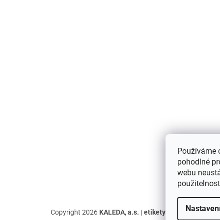
p
a
t
í
Používáme 
pohodlné pr
webu neustál
použitelnos
Nastaven
Copyright 2026
KALEDA, a.s. | etikety-stitky.cz
. Všechn