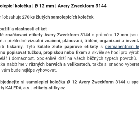
lepicí kolečka | Ø 12 mm | Avery Zweckform 3144
ní obsahuje
270 ks žlutých samolepicích koleček.
oužití a vlastnosti etiket
té značkovací etikety
Avery Zweckform 3144
o průměru
12 mm
jsou 
lé a přehledné
vizuální značení, plánování, třídění, organizaci a invent
ití tiskárny
. Tyto
kulaté žluté papírové etikety
s
permanentním le
dno
popisovat tužkou, propiskou nebo fixem
a skvěle se hodí pro výro
elář i domácnost. Spolehlivě drží na všech běžných typech povrchů.
čka nabízíme v
různých barvách a velikostech
, takže si snadno vyberet
á vám bude nejlépe vyhovovat.
bjednejte si samolepicí kolečka Ø 12 Avery Zweckform 3144 u spec
ty KALEDA, a.s. | etikety-stitky.cz