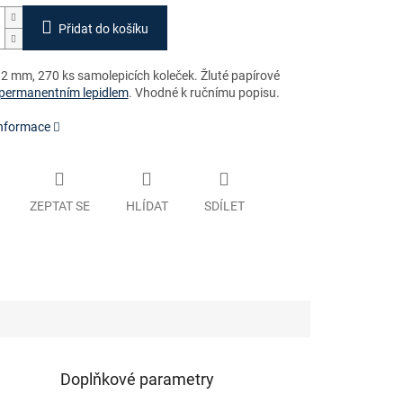
Přidat do košíku
2 mm, 270 ks samolepicích koleček. Žluté papírové
permanentním lepidlem
. Vhodné k ručnímu popisu.
informace
ZEPTAT SE
HLÍDAT
SDÍLET
Doplňkové parametry