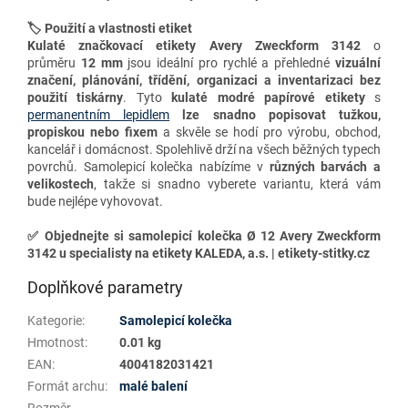
🏷️ Použití a vlastnosti etiket
Kulaté značkovací etikety
Avery Zweckform 3142
o
průměru
12 mm
jsou ideální pro rychlé a přehledné
vizuální
značení, plánování, třídění, organizaci a inventarizaci
bez
použití tiskárny
. Tyto
kulaté modré papírové etikety
s
permanentním lepidlem
lze snadno
popisovat tužkou,
propiskou nebo fixem
a skvěle se hodí pro výrobu, obchod,
kancelář i domácnost. Spolehlivě drží na všech běžných typech
povrchů. Samolepicí k
olečka nabízíme v
různých barvách a
velikostech
, takže si snadno vyberete variantu, která vám
bude nejlépe vyhovovat.
✅
Objednejte si samolepicí kolečka Ø 12 Avery Zweckform
3142 u specialisty na etikety KALEDA, a.s. | etikety-stitky.cz
Doplňkové parametry
Kategorie
:
Samolepicí kolečka
Hmotnost
:
0.01 kg
EAN
:
4004182031421
Formát archu
:
malé balení