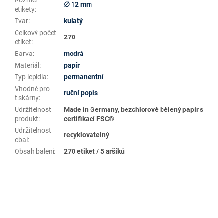
Rozměr
∅ 12 mm
etikety
:
Tvar
:
kulatý
Celkový počet
270
etiket
:
Barva
:
modrá
Materiál
:
papír
Typ lepidla
:
permanentní
Vhodné pro
ruční popis
tiskárny
:
Udržitelnost
Made in Germany, bezchlorově bělený papír s
produkt
:
certifikací FSC®
Udržitelnost
recyklovatelný
obal
:
Obsah balení
:
270 etiket / 5 aršíků
Z
á
p
a