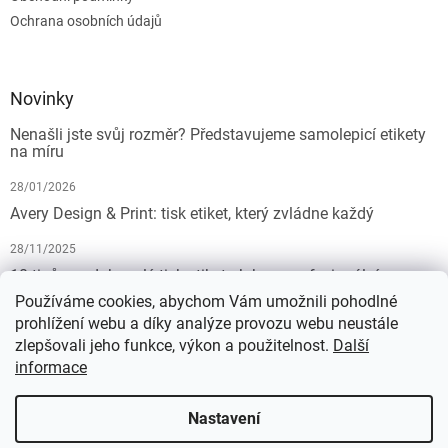
Ochrana osobních údajů
Novinky
Nenašli jste svůj rozměr? Představujeme samolepicí etikety
na míru
28/01/2026
Avery Design & Print: tisk etiket, který zvládne každý
28/11/2025
10 tipů pro dokonalý tisk etiket: Jak na profesionální
výsledek bez starostí
Používáme cookies, abychom Vám umožnili pohodlné
prohlížení webu a díky analýze provozu webu neustále
19/07/2025
zlepšovali jeho funkce, výkon a použitelnost.
Další
informace
Vytvořil Shoptet
Nastavení