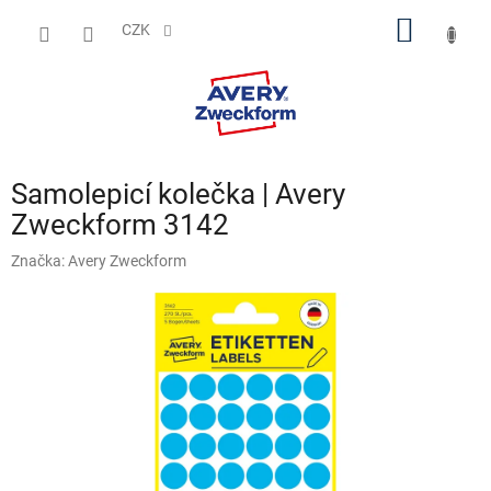
Přejít
NÁKUP
na
CZK
obsah
KOŠÍK
Samolepicí kolečka | Avery
Zweckform 3142
Značka:
Avery Zweckform