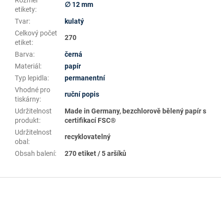
Rozměr
∅ 12 mm
etikety
:
Tvar
:
kulatý
Celkový počet
270
etiket
:
Barva
:
černá
Materiál
:
papír
Typ lepidla
:
permanentní
Vhodné pro
ruční popis
tiskárny
:
Udržitelnost
Made in Germany, bezchlorově bělený papír s
produkt
:
certifikací FSC®
Udržitelnost
recyklovatelný
obal
:
Obsah balení
:
270 etiket / 5 aršíků
Z
á
p
a