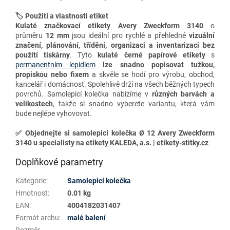
🏷️ Použití a vlastnosti etiket
Kulaté značkovací etikety
Avery Zweckform 3140
o
průměru
12 mm
jsou ideální pro rychlé a přehledné
vizuální
značení, plánování, třídění, organizaci a inventarizaci
bez
použití tiskárny
. Tyto
kulaté černé papírové etikety
s
permanentním lepidlem
lze snadno
popisovat tužkou,
propiskou nebo fixem
a skvěle se hodí pro výrobu, obchod,
kancelář i domácnost. Spolehlivě drží na všech běžných typech
povrchů. Samolepicí k
olečka nabízíme v
různých barvách a
velikostech
, takže si snadno vyberete variantu, která vám
bude nejlépe vyhovovat.
✅
Objednejte si samolepicí kolečka Ø 12 Avery Zweckform
3140 u specialisty na etikety KALEDA, a.s. | etikety-stitky.cz
Doplňkové parametry
Kategorie
:
Samolepicí kolečka
Hmotnost
:
0.01 kg
EAN
:
4004182031407
Formát archu
:
malé balení