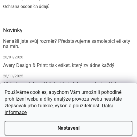
Ochrana osobních údajů
Novinky
Nenašli jste svůj rozměr? Představujeme samolepicí etikety
na míru
28/01/2026
Avery Design & Print: tisk etiket, který zvládne každý
28/11/2025
10 tipů pro dokonalý tisk etiket: Jak na profesionální
výsledek bez starostí
Používáme cookies, abychom Vám umožnili pohodlné
prohlížení webu a díky analýze provozu webu neustále
19/07/2025
zlepšovali jeho funkce, výkon a použitelnost.
Další
informace
Vytvořil Shoptet
Nastavení