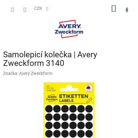
Přejít
NÁKUP
na
CZK
obsah
KOŠÍK
Samolepicí kolečka | Avery
Zweckform 3140
Značka:
Avery Zweckform