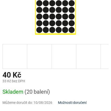
40 Kč
33 Kč bez DPH
Měrná
Skladem
(20 balení)
cena:
Můžeme doručit do:
10/08/2026
Možnosti doručení