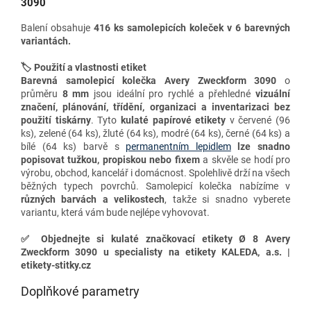
3090
Balení obsahuje
416 ks samolepicích koleček v 6 barevných
variantách.
🏷️ Použití a vlastnosti etiket
Barevná samolepicí kolečka
Avery Zweckform 3090
o
průměru
8 mm
jsou ideální pro rychlé a přehledné
vizuální
značení, plánování, třídění, organizaci a inventarizaci
bez
použití tiskárny
. Tyto
kulaté papírové etikety
v červené (96
ks), zelené (64 ks), žluté (64 ks), modré (64 ks), černé (64 ks) a
bílé (64 ks) barvě s
permanentním lepidlem
lze snadno
popisovat tužkou, propiskou nebo fixem
a skvěle se hodí pro
výrobu, obchod, kancelář i domácnost. Spolehlivě drží na všech
běžných typech povrchů. Samolepicí k
olečka nabízíme v
různých barvách a velikostech
, takže si snadno vyberete
variantu, která vám bude nejlépe vyhovovat.
✅
Objednejte si kulaté značkovací etikety Ø 8 Avery
Zweckform 3090 u specialisty na etikety KALEDA, a.s. |
etikety-stitky.cz
Doplňkové parametry