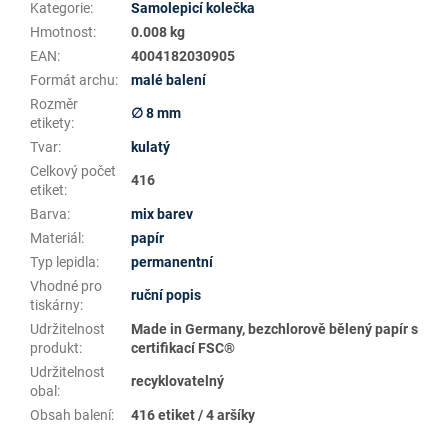
Kategorie
:
Samolepicí kolečka
Hmotnost
:
0.008 kg
EAN
:
4004182030905
Formát archu
:
malé balení
Rozměr
∅ 8 mm
etikety
:
Tvar
:
kulatý
Celkový počet
416
etiket
:
Barva
:
mix barev
Materiál
:
papír
Typ lepidla
:
permanentní
Vhodné pro
ruční popis
tiskárny
:
Udržitelnost
Made in Germany, bezchlorově bělený papír s
produkt
:
certifikací FSC®
Udržitelnost
recyklovatelný
obal
:
Obsah balení
:
416 etiket / 4 aršíky