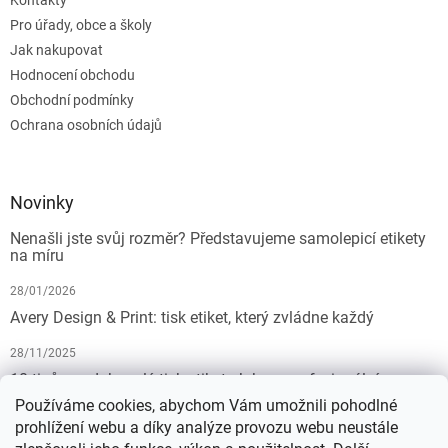
Kontakty
Pro úřady, obce a školy
Jak nakupovat
Hodnocení obchodu
Obchodní podmínky
Ochrana osobních údajů
Novinky
Nenašli jste svůj rozměr? Představujeme samolepicí etikety
na míru
28/01/2026
Avery Design & Print: tisk etiket, který zvládne každý
28/11/2025
10 tipů pro dokonalý tisk etiket: Jak na profesionální
výsledek bez starostí
Používáme cookies, abychom Vám umožnili pohodlné
prohlížení webu a díky analýze provozu webu neustále
19/07/2025