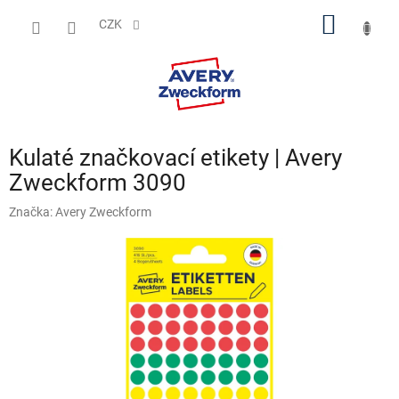
Přejít
NÁKUP
na
CZK
obsah
KOŠÍK
Kulaté značkovací etikety | Avery
Zweckform 3090
Značka:
Avery Zweckform