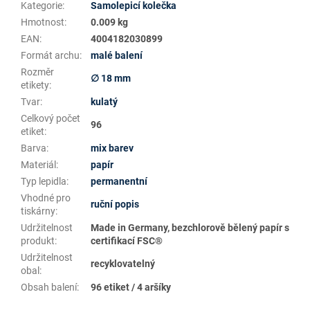
Kategorie
:
Samolepicí kolečka
Hmotnost
:
0.009 kg
EAN
:
4004182030899
Formát archu
:
malé balení
Rozměr
∅ 18 mm
etikety
:
Tvar
:
kulatý
Celkový počet
96
etiket
:
Barva
:
mix barev
Materiál
:
papír
Typ lepidla
:
permanentní
Vhodné pro
ruční popis
tiskárny
:
Udržitelnost
Made in Germany, bezchlorově bělený papír s
produkt
:
certifikací FSC®
Udržitelnost
recyklovatelný
obal
:
Obsah balení
:
96 etiket / 4 aršíky