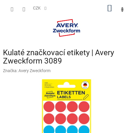
Přejít
NÁKUP
na
CZK
obsah
KOŠÍK
Kulaté značkovací etikety | Avery
Zweckform 3089
Značka:
Avery Zweckform