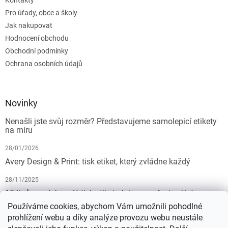
Kontakty
Pro úřady, obce a školy
Jak nakupovat
Hodnocení obchodu
Obchodní podmínky
Ochrana osobních údajů
Novinky
Nenašli jste svůj rozměr? Představujeme samolepicí etikety
na míru
28/01/2026
Avery Design & Print: tisk etiket, který zvládne každý
28/11/2025
10 tipů pro dokonalý tisk etiket: Jak na profesionální
výsledek bez starostí
Používáme cookies, abychom Vám umožnili pohodlné
prohlížení webu a díky analýze provozu webu neustále
19/07/2025