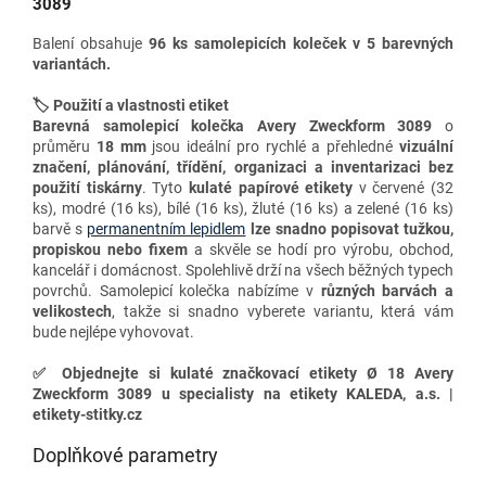
3089
Balení obsahuje
96 ks samolepicích koleček v 5 barevných
variantách.
🏷️ Použití a vlastnosti etiket
Barevná samolepicí kolečka
Avery Zweckform 3089
o
průměru
18 mm
jsou ideální pro rychlé a přehledné
vizuální
značení, plánování, třídění, organizaci a inventarizaci
bez
použití tiskárny
. Tyto
kulaté papírové etikety
v červené (32
ks), modré (16 ks), bílé (16 ks), žluté (16 ks) a zelené (16 ks)
barvě s
permanentním lepidlem
lze snadno
popisovat tužkou,
propiskou nebo fixem
a skvěle se hodí pro výrobu, obchod,
kancelář i domácnost. Spolehlivě drží na všech běžných typech
povrchů. Samolepicí k
olečka nabízíme v
různých barvách a
velikostech
, takže si snadno vyberete variantu, která vám
bude nejlépe vyhovovat.
✅
Objednejte si kulaté značkovací etikety Ø 18 Avery
Zweckform 3089 u specialisty na etikety KALEDA, a.s. |
etikety-stitky.cz
Doplňkové parametry