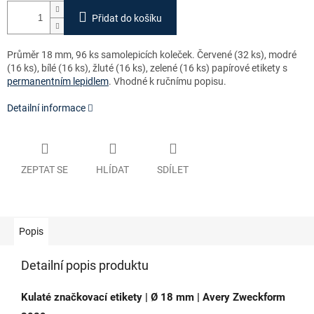
Přidat do košíku
Průměr 18 mm, 96 ks
samolepicích koleček. Č
ervené (32 ks), modré
(16 ks), bílé (16 ks), žluté (16 ks), zelené (16 ks) papírové etikety s
permanentním lepidlem
.
Vhodné k ručnímu popisu.
Detailní informace
ZEPTAT SE
HLÍDAT
SDÍLET
Popis
Detailní popis produktu
Kulaté značkovací etikety | Ø 18 mm | Avery Zweckform