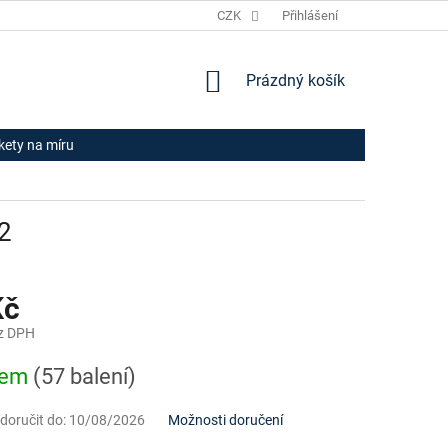
JAK NAKUPOVAT
HODNOCENÍ OBCHODU
CZK
Přihlášení
OBCHODNÍ PODM
NÁKUPNÍ
Prázdný košík
KOŠÍK
ikety na míru
2
Kč
z DPH
dem
(57 balení)
oručit do:
10/08/2026
Možnosti doručení