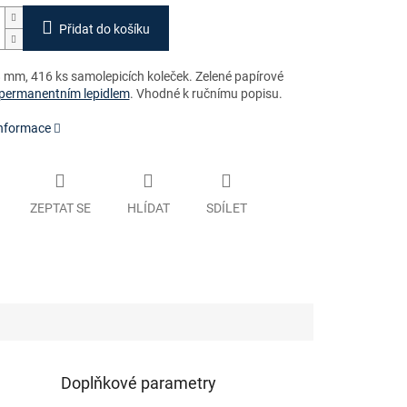
Přidat do košíku
 mm, 416 ks samolepicích koleček. Zelené papírové
permanentním lepidlem
. Vhodné k ručnímu popisu.
informace
ZEPTAT SE
HLÍDAT
SDÍLET
Doplňkové parametry