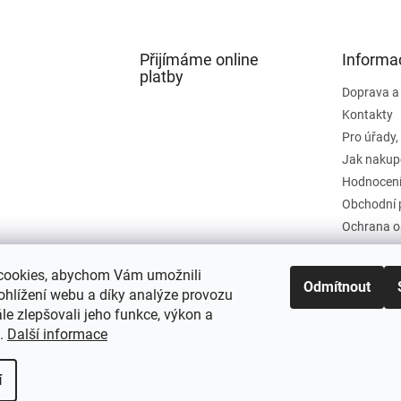
Přijímáme online
Informa
platby
Doprava a
Kontakty
Pro úřady,
Jak nakup
Hodnocení
Obchodní 
Ochrana o
cookies, abychom Vám umožnili
Odmítnout
ohlížení webu a díky analýze provozu
e zlepšovali jeho funkce, výkon a
t.
Další informace
í
a práva vyhrazena.