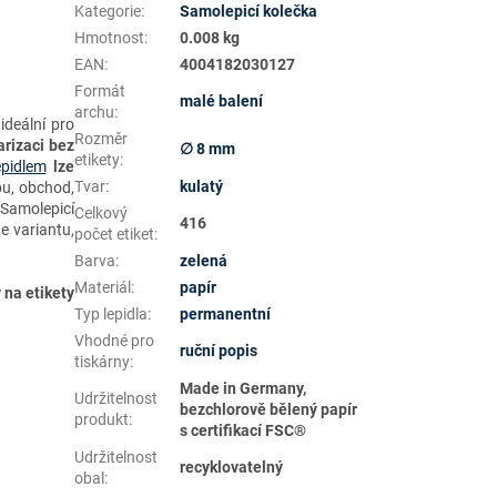
Kategorie
:
Samolepicí kolečka
Hmotnost
:
0.008 kg
EAN
:
4004182030127
Formát
malé balení
archu
:
ideální pro
Rozměr
arizaci
bez
∅ 8 mm
etikety
:
pidlem
lze
Tvar
:
kulatý
bu, obchod,
 Samolepicí
Celkový
416
e variantu,
počet etiket
:
Barva
:
zelená
Materiál
:
papír
 na etikety
Typ lepidla
:
permanentní
Vhodné pro
ruční popis
tiskárny
:
Made in Germany,
Udržitelnost
bezchlorově bělený papír
produkt
:
s certifikací FSC®
Udržitelnost
recyklovatelný
obal
: