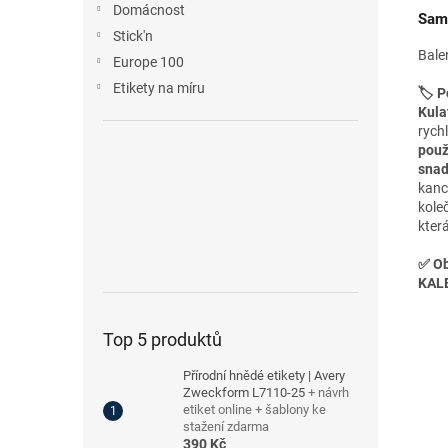
Domácnost
Samo
Stick'n
Bale
Europe 100
Etikety na míru
🏷️ P
Kula
rych
použ
sna
kanc
k
ole
kter
✅
Ob
KALED
Top 5 produktů
Přírodní hnědé etikety | Avery
Zweckform L7110-25
+ návrh
etiket online + šablony ke
stažení zdarma
390 Kč