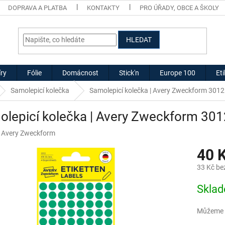
DOPRAVA A PLATBA
KONTAKTY
PRO ÚŘADY, OBCE A ŠKOLY
HLEDAT
ry
Fólie
Domácnost
Stick'n
Europe 100
Et
Samolepicí kolečka
Samolepicí kolečka | Avery Zweckform 3012
lepicí kolečka | Avery Zweckform 301
:
Avery Zweckform
40 
33 Kč be
Měrná
Skla
cena:
Můžeme d