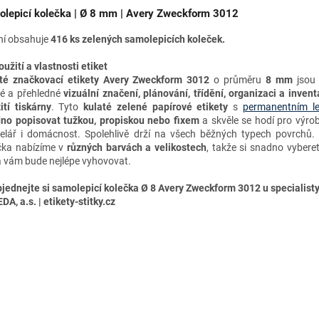
lepicí kolečka | Ø 8 mm | Avery Zweckform 3012
ní obsahuje
416 ks zelených samolepicích koleček.
oužití a vlastnosti etiket
té značkovací etikety
Avery Zweckform 3012
o průměru
8 mm
jsou 
lé a přehledné
vizuální značení, plánování, třídění, organizaci a invent
ití tiskárny
. Tyto
kulaté zelené papírové etikety
s
permanentním le
dno
popisovat tužkou, propiskou nebo fixem
a skvěle se hodí pro výro
elář i domácnost. Spolehlivě drží na všech běžných typech povrchů.
čka nabízíme v
různých barvách a velikostech
, takže si snadno vyberet
á vám bude nejlépe vyhovovat.
jednejte si samolepicí kolečka Ø 8 Avery Zweckform 3012 u specialisty
A, a.s. | etikety-stitky.cz