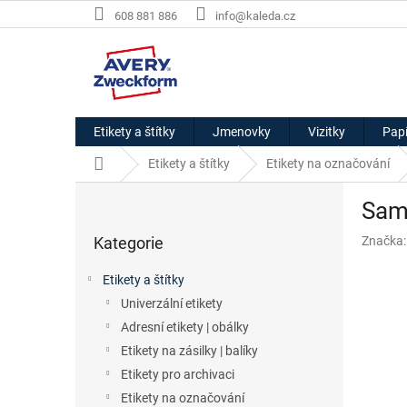
Přejít
608 881 886
info@kaleda.cz
na
obsah
Etikety a štítky
Jmenovky
Vizitky
Papí
Domů
Etikety a štítky
Etikety na označování
P
Samo
o
Přeskočit
s
Kategorie
Značka
kategorie
t
r
Etikety a štítky
a
Univerzální etikety
n
Adresní etikety | obálky
n
í
Etikety na zásilky | balíky
p
Etikety pro archivaci
a
Etikety na označování