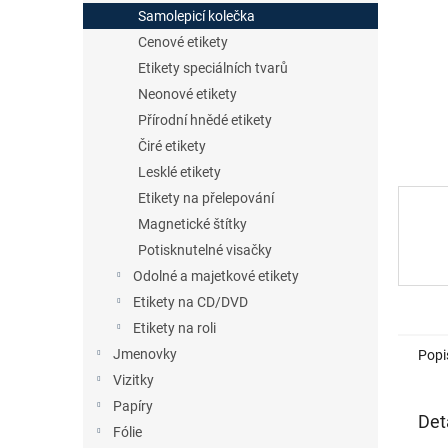
n
Samolepicí kolečka
e
Cenové etikety
l
Etikety speciálních tvarů
Neonové etikety
Přírodní hnědé etikety
Čiré etikety
Lesklé etikety
Etikety na přelepování
Magnetické štítky
Potisknutelné visačky
Odolné a majetkové etikety
Etikety na CD/DVD
Etikety na roli
Jmenovky
Popi
Vizitky
Papíry
Det
Fólie