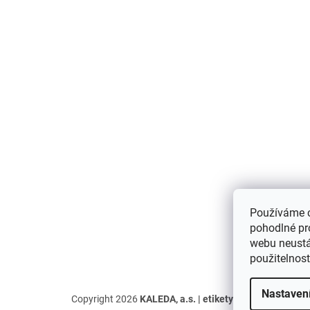
p
a
t
í
Používáme 
pohodlné pr
webu neustál
použitelnos
Nastaven
Copyright 2026
KALEDA, a.s. | etikety-stitky.cz
. Všechn