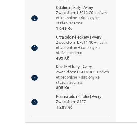
Odolné etikety | Avery
Zweckform L6013-20
+ návrh
etiket online + šablony ke
stažení zdarma
1 049 Kč
Ultra odolné etikety | Avery
Zweckform L7911-10
+ návrh
etiket online + šablony ke
stažení zdarma
495 Kč
Kulaté etikety | Avery
Zweckform L3416-100
+ návrh
etiket online + šablony ke
stažení zdarma
805 Kč
Počasí odolné fólie | Avery
Zweckform 3487
1 289 Kč
Z
á