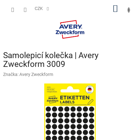
Přejít
NÁKUP
na
CZK
obsah
KOŠÍK
Samolepicí kolečka | Avery
Zweckform 3009
Značka:
Avery Zweckform