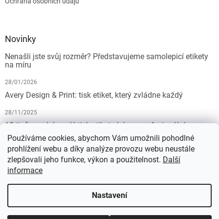
Ochrana osobních údajů
Novinky
Nenašli jste svůj rozměr? Představujeme samolepicí etikety
na míru
28/01/2026
Avery Design & Print: tisk etiket, který zvládne každý
28/11/2025
10 tipů pro dokonalý tisk etiket: Jak na profesionální
výsledek bez starostí
Používáme cookies, abychom Vám umožnili pohodlné
prohlížení webu a díky analýze provozu webu neustále
19/07/2025
zlepšovali jeho funkce, výkon a použitelnost.
Další
informace
Vytvořil Shoptet
Nastavení
Copyright 2026
KALEDA, a.s. | etikety-stitky.cz
. Všechna práva