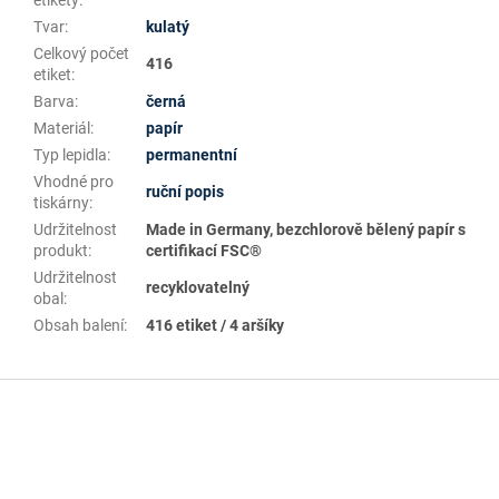
etikety
:
Tvar
:
kulatý
Celkový počet
416
etiket
:
Barva
:
černá
Materiál
:
papír
Typ lepidla
:
permanentní
Vhodné pro
ruční popis
tiskárny
:
Udržitelnost
Made in Germany, bezchlorově bělený papír s
produkt
:
certifikací FSC®
Udržitelnost
recyklovatelný
obal
:
Obsah balení
:
416 etiket / 4 aršíky
Z
á
p
a
t