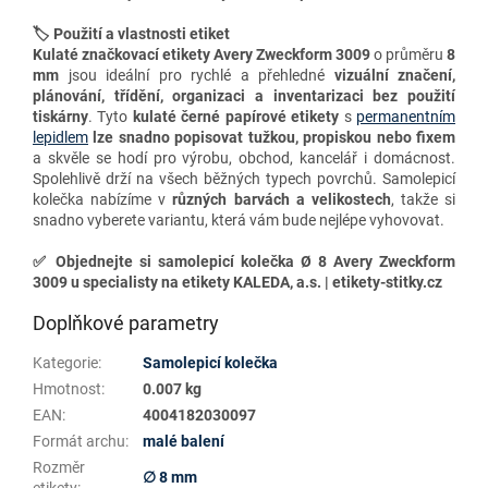
🏷️ Použití a vlastnosti etiket
Kulaté značkovací etikety
Avery Zweckform 3009
o průměru
8
mm
jsou ideální pro rychlé a přehledné
vizuální značení,
plánování, třídění, organizaci a inventarizaci
bez použití
tiskárny
. Tyto
kulaté černé papírové etikety
s
permanentním
lepidlem
lze snadno
popisovat tužkou, propiskou nebo fixem
a skvěle se hodí pro výrobu, obchod, kancelář i domácnost.
Spolehlivě drží na všech běžných typech povrchů. Samolepicí
k
olečka nabízíme v
různých barvách a velikostech
, takže si
snadno vyberete variantu, která vám bude nejlépe vyhovovat.
✅
Objednejte si samolepicí kolečka Ø 8 Avery Zweckform
3009 u specialisty na etikety KALEDA, a.s. | etikety-stitky.cz
Doplňkové parametry
Kategorie
:
Samolepicí kolečka
Hmotnost
:
0.007 kg
EAN
:
4004182030097
Formát archu
:
malé balení
Rozměr
∅ 8 mm