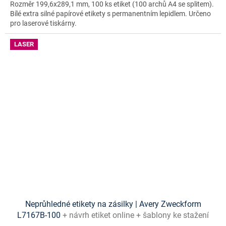
Rozměr 199,6x289,1 mm, 100 ks etiket (100 archů A4 se splitem).
Bílé extra silné papírové etikety s permanentním lepidlem. Určeno
pro laserové tiskárny.
LASER
Neprůhledné etikety na zásilky | Avery Zweckform
L7167B-100
+ návrh etiket online + šablony ke stažení