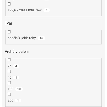
199,6 x 289,1 mm | "A4"
3
Tvar
obdélník | oblé rohy
16
Archů v balení
25
4
40
1
100
10
250
1