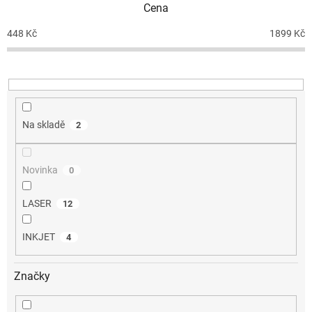
Cena
r
o
448
Kč
1899
Kč
d
u
k
t
ů
Na skladě
2
Novinka
0
LASER
12
INKJET
4
Značky