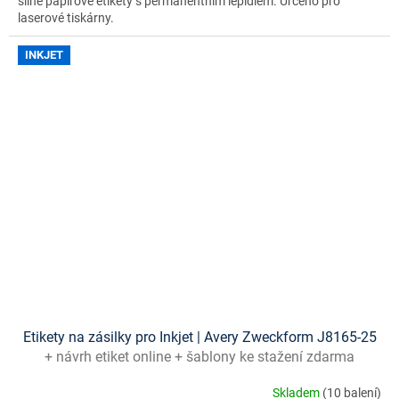
silné papírové etikety s permanentním lepidlem. Určeno pro
laserové tiskárny.
INKJET
Etikety na zásilky pro Inkjet | Avery Zweckform J8165-25
+ návrh etiket online + šablony ke stažení zdarma
Skladem
(10 balení)