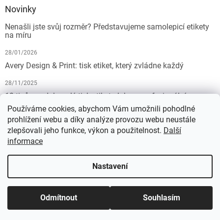
Novinky
Nenašli jste svůj rozměr? Představujeme samolepicí etikety
na míru
28/01/2026
Avery Design & Print: tisk etiket, který zvládne každý
28/11/2025
10 tipů pro dokonalý tisk etiket: Jak na profesionální
výsledek bez starostí
Používáme cookies, abychom Vám umožnili pohodlné
prohlížení webu a díky analýze provozu webu neustále
19/07/2025
zlepšovali jeho funkce, výkon a použitelnost.
Další
informace
Vytvořil Shoptet
Nastavení
Copyright 2026
KALEDA, a.s. | etikety-stitky.cz
. Všechna práva
Odmítnout
Souhlasím
vyhrazena.