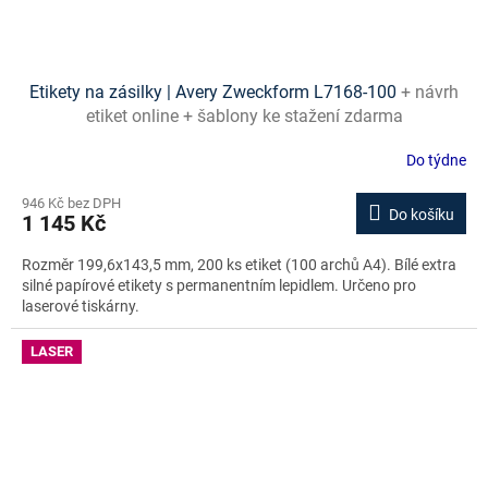
Etikety na zásilky | Avery Zweckform L7168-100
+ návrh
etiket online + šablony ke stažení zdarma
Do týdne
946 Kč bez DPH
Do košíku
1 145 Kč
Rozměr 199,6x143,5 mm, 200 ks etiket (100 archů A4). Bílé extra
silné papírové etikety s permanentním lepidlem. Určeno pro
laserové tiskárny.
LASER