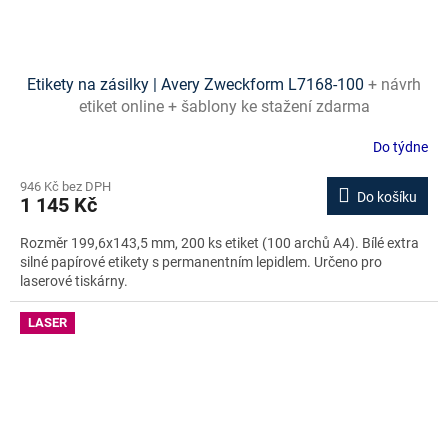
Etikety na zásilky | Avery Zweckform L7168-100
+ návrh
etiket online + šablony ke stažení zdarma
Do týdne
946 Kč bez DPH
Do košíku
1 145 Kč
Rozměr 199,6x143,5 mm, 200 ks etiket (100 archů A4). Bílé extra
silné papírové etikety s permanentním lepidlem. Určeno pro
laserové tiskárny.
LASER