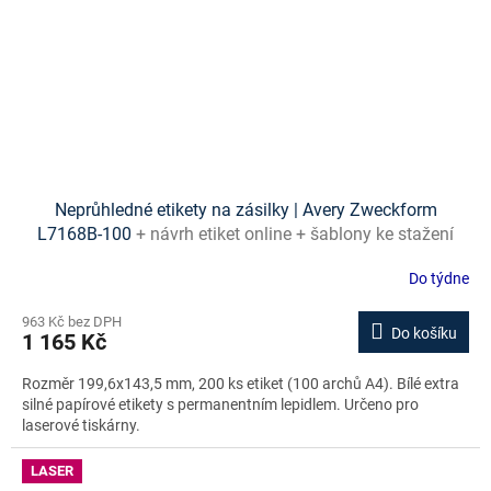
Neprůhledné etikety na zásilky | Avery Zweckform
L7168B-100
+ návrh etiket online + šablony ke stažení
zdarma
Do týdne
963 Kč bez DPH
Do košíku
1 165 Kč
Rozměr 199,6x143,5 mm, 200 ks etiket (100 archů A4). Bílé extra
silné papírové etikety s permanentním lepidlem. Určeno pro
laserové tiskárny.
LASER