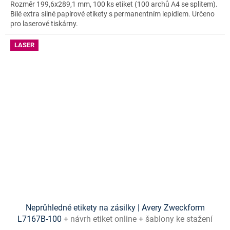
Rozměr 199,6x289,1 mm, 100 ks etiket (100 archů A4 se splitem).
Bílé extra silné papírové etikety s permanentním lepidlem. Určeno
pro laserové tiskárny.
LASER
Neprůhledné etikety na zásilky | Avery Zweckform
L7167B-100
+ návrh etiket online + šablony ke stažení