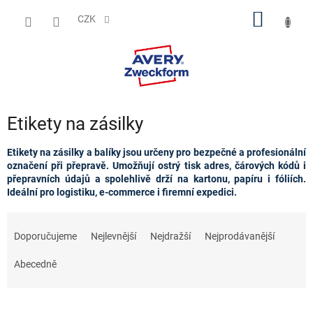
Přejít
NÁKUP
na
CZK
obsah
KOŠÍK
Etikety na zásilky
Etikety na zásilky a balíky jsou určeny pro bezpečné a profesionální
označení při přepravě. Umožňují ostrý tisk adres, čárových kódů i
přepravních údajů a spolehlivě drží na kartonu, papíru i fóliích.
Ideální pro logistiku, e‑commerce i firemní expedici.
Ř
a
Doporučujeme
Nejlevnější
Nejdražší
Nejprodávanější
z
e
Abecedně
n
í
p