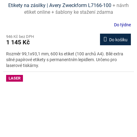
Etikety na zásilky | Avery Zweckform L7166-100
+ návrh
etiket online + šablony ke stažení zdarma
Do týdne
946 Kč bez DPH
Do košíku
1 145 Kč
Rozměr 99,1x93,1 mm, 600 ks etiket (100 archů A4). Bílé extra
silné papírové etikety s permanentním lepidlem. Určeno pro
laserové tiskárny.
LASER