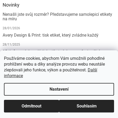
Novinky
Nenašli jste svůj rozměr? Představujeme samolepicí etikety
na míru
28/01/2026
Avery Design & Print: tisk etiket, který zvládne každý
28/11/2025
10 tipů pro dokonalý tisk etiket: Jak na profesionální
výsledek bez starostí
Používáme cookies, abychom Vám umožnili pohodlné
prohlížení webu a díky analýze provozu webu neustále
19/07/2025
zlepšovali jeho funkce, výkon a použitelnost.
Další
informace
Vytvořil Shoptet
Nastavení
Copyright 2026
KALEDA, a.s. | etikety-stitky.cz
. Všechna práva
Odmítnout
Souhlasím
vyhrazena.