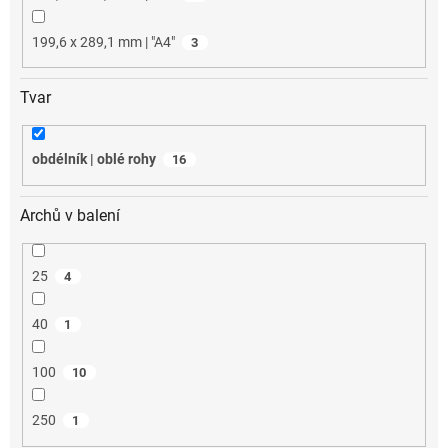
199,6 x 289,1 mm | "A4"
3
Tvar
obdélník | oblé rohy
16
Archů v balení
25
4
40
1
100
10
250
1