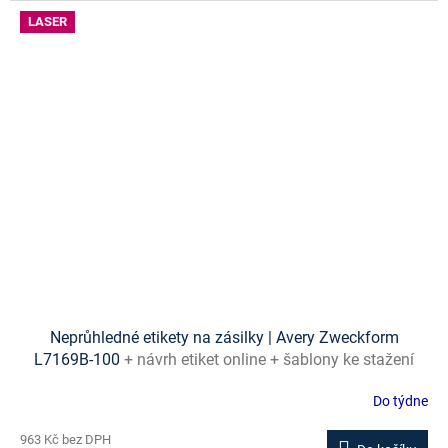
LASER
Neprůhledné etikety na zásilky | Avery Zweckform
L7169B-100
+ návrh etiket online + šablony ke stažení
zdarma
Do týdne
963 Kč bez DPH