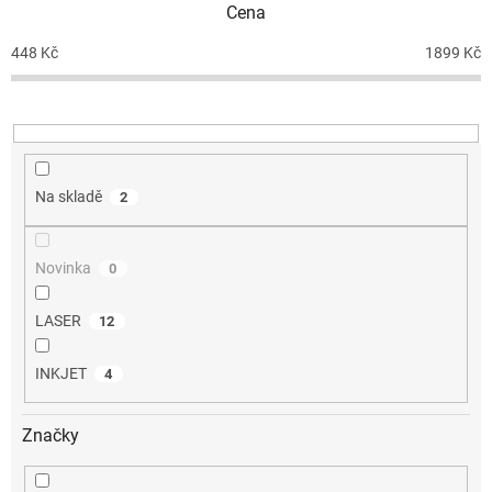
Cena
r
o
448
Kč
1899
Kč
d
u
k
t
ů
Na skladě
2
Novinka
0
LASER
12
INKJET
4
Značky