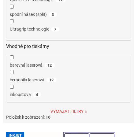
spodní násek (split)
3
Ultragrip technologie
7
Vhodné pro tiskárny
barevná laserová
12
černobílá laserová
12
inkoustová
4
VYMAZAT FILTRY
Položek k zobrazení:
16
V
INKJET