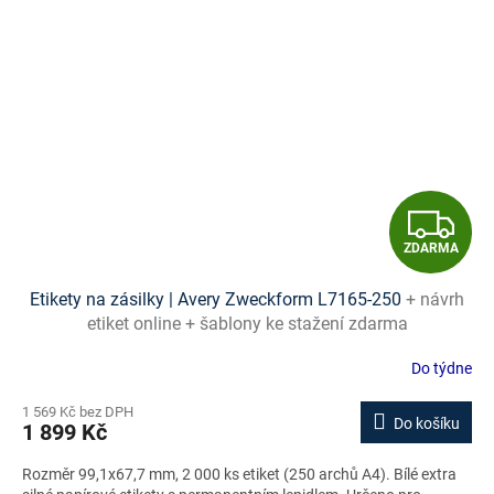
Z
ZDARMA
D
Etikety na zásilky | Avery Zweckform L7165-250
+ návrh
A
etiket online + šablony ke stažení zdarma
R
Do týdne
M
1 569 Kč bez DPH
Do košíku
1 899 Kč
A
Rozměr 99,1x67,7 mm, 2 000 ks etiket (250 archů A4). Bílé extra