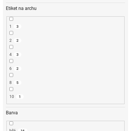
Etiket na archu
1
3
2
2
4
3
6
2
8
5
10
1
Barva
bílá
16