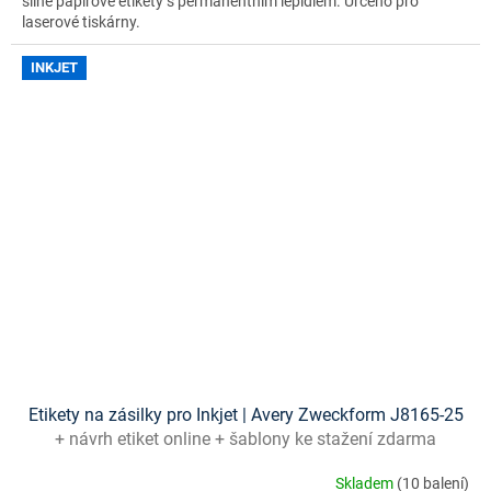
silné papírové etikety s permanentním lepidlem. Určeno pro
laserové tiskárny.
INKJET
Etikety na zásilky pro Inkjet | Avery Zweckform J8165-25
+ návrh etiket online + šablony ke stažení zdarma
Skladem
(10 balení)