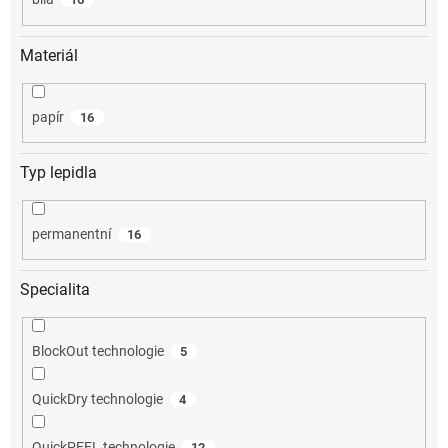
Materiál
papír
16
Typ lepidla
permanentní
16
Specialita
BlockOut technologie
5
QuickDry technologie
4
QuickPEEL technologie
12