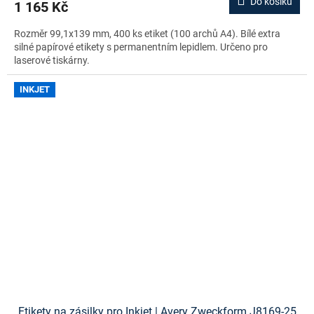
Do košíku
1 165 Kč
Rozměr 99,1x139 mm, 400 ks etiket (100 archů A4). Bílé extra
silné papírové etikety s permanentním lepidlem. Určeno pro
laserové tiskárny.
INKJET
Etikety na zásilky pro Inkjet | Avery Zweckform J8169-25