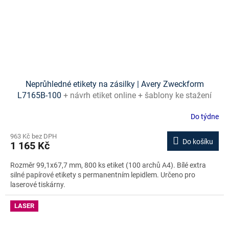
Neprůhledné etikety na zásilky | Avery Zweckform
L7165B-100
+ návrh etiket online + šablony ke stažení
zdarma
Do týdne
963 Kč bez DPH
Do košíku
1 165 Kč
Rozměr 99,1x67,7 mm, 800 ks etiket (100 archů A4). Bílé extra
silné papírové etikety s permanentním lepidlem. Určeno pro
laserové tiskárny.
LASER