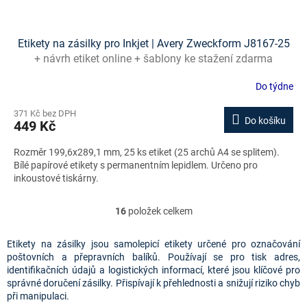
Etikety na zásilky pro Inkjet | Avery Zweckform J8167-25
+ návrh etiket online + šablony ke stažení zdarma
Do týdne
371 Kč bez DPH
Do košíku
449 Kč
Rozměr 199,6x289,1 mm, 25 ks etiket (25 archů A4 se splitem).
Bílé papírové etikety s permanentním lepidlem. Určeno pro
inkoustové tiskárny.
16
položek celkem
O
v
l
Etikety na zásilky jsou samolepicí etikety určené pro označování
á
poštovních a přepravních balíků. Používají se pro tisk adres,
d
identifikačních údajů a logistických informací, které jsou klíčové pro
a
správné doručení zásilky. Přispívají k přehlednosti a snižují riziko chyb
c
při manipulaci.