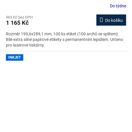
zdarma
Do týdne
963 Kč bez DPH
Do košíku
1 165 Kč
Rozměr 199,6x289,1 mm, 100 ks etiket (100 archů se splitem).
Bílé extra silné papírové etikety s permanentním lepidlem. Určeno
pro laserové tiskárny.
INKJET