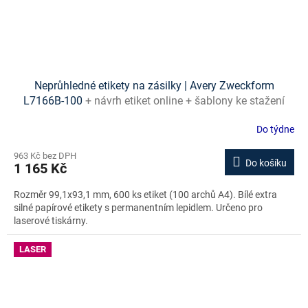
Neprůhledné etikety na zásilky | Avery Zweckform
L7166B-100
+ návrh etiket online + šablony ke stažení
zdarma
Do týdne
963 Kč bez DPH
Do košíku
1 165 Kč
Rozměr 99,1x93,1 mm, 600 ks etiket (100 archů A4). Bílé extra
silné papírové etikety s permanentním lepidlem. Určeno pro
laserové tiskárny.
LASER