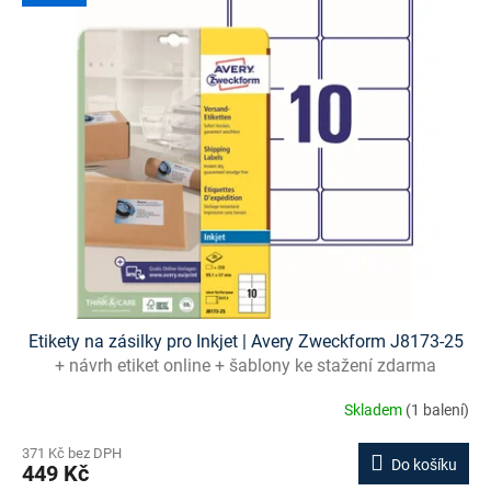
ý
p
i
s
p
r
o
d
u
k
t
ů
Etikety na zásilky pro Inkjet | Avery Zweckform J8173-25
+ návrh etiket online + šablony ke stažení zdarma
Skladem
(1 balení)
371 Kč bez DPH
Do košíku
449 Kč