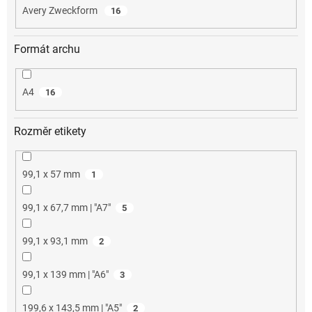
Avery Zweckform
16
Formát archu
A4
16
Rozměr etikety
99,1 x 57 mm
1
99,1 x 67,7 mm | "A7"
5
99,1 x 93,1 mm
2
99,1 x 139 mm | "A6"
3
199,6 x 143,5 mm | "A5"
2