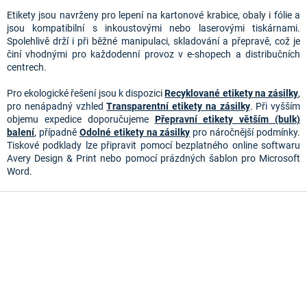
í
p
Etikety jsou navrženy pro lepení na kartonové krabice, obaly i fólie a
r
jsou kompatibilní s inkoustovými nebo laserovými tiskárnami.
v
Spolehlivě drží i při běžné manipulaci, skladování a přepravě, což je
k
činí vhodnými pro každodenní provoz v e-shopech a distribučních
y
centrech.
v
ý
Pro ekologické řešení jsou k dispozici
Recyklované etikety na zásilky
,
p
pro nenápadný vzhled
Transparentní etikety na zásilky
. Při vyšším
i
objemu expedice doporučujeme
Přepravní etikety větším (bulk)
s
balení
, případně
Odolné etikety na zásilky
pro náročnější podmínky.
u
Tiskové podklady lze připravit pomocí bezplatného online softwaru
Avery Design & Print nebo pomocí prázdných šablon pro Microsoft
Word.
Z
á
p
a
t
í