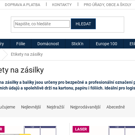
DOPRAVA A PLATBA
KONTAKTY
PRO ÚŘADY, OBCE A ŠKOLY
HLEDAT
ry
Fólie
Domácnost
Stick'n
Europe 100
Et
Etikety na zásilky
ety na zásilky
 na zásilky a balíky jsou určeny pro bezpečné a profesionální označení p
ích údajů a spolehlivě drží na kartonu, papíru i fóliích. Ideální pro log
učujeme
Nejlevnější
Nejdražší
Nejprodávanější
Abecedně
R
LASER