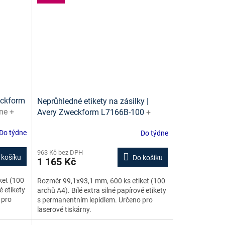
weckform
Neprůhledné etikety na zásilky |
ine +
Avery Zweckform L7166B-100
+
návrh etiket online + šablony ke
Do týdne
Do týdne
stažení zdarma
963 Kč bez DPH
 košíku
Do košíku
1 165 Kč
ket (100
Rozměr 99,1x93,1 mm, 600 ks etiket (100
é etikety
archů A4). Bílé extra silné papírové etikety
 pro
s permanentním lepidlem. Určeno pro
laserové tiskárny.