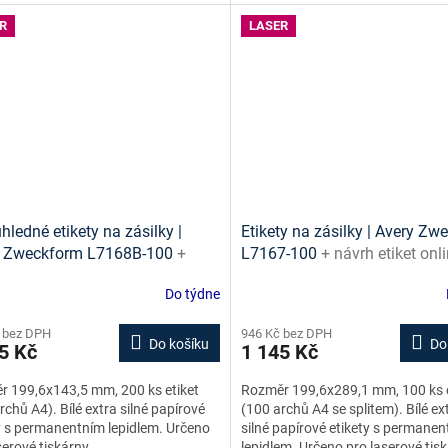
R
LASER
hledné etikety na zásilky |
Etikety na zásilky | Avery Z
y Zweckform L7168B-100
+
L7167-100
+ návrh etiket onl
 etiket online + šablony ke
šablony ke stažení zdarma
Do týdne
ní zdarma
 bez DPH
946 Kč bez DPH
Do košíku
Do
5 Kč
1 145 Kč
 199,6x143,5 mm, 200 ks etiket
Rozměr 199,6x289,1 mm, 100 ks e
rchů A4). Bílé extra silné papírové
(100 archů A4 se splitem). Bílé ex
y s permanentním lepidlem. Určeno
silné papírové etikety s permane
serové tiskárny.
lepidlem. Určeno pro laserové tisk