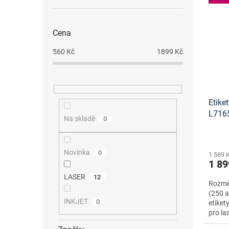
Cena
560
Kč
1899
Kč
Etike
L716
Na skladě
0
šablo
Novinka
0
1 569 
1 89
LASER
12
Rozměr
(250 a
INKJET
0
etiket
pro la