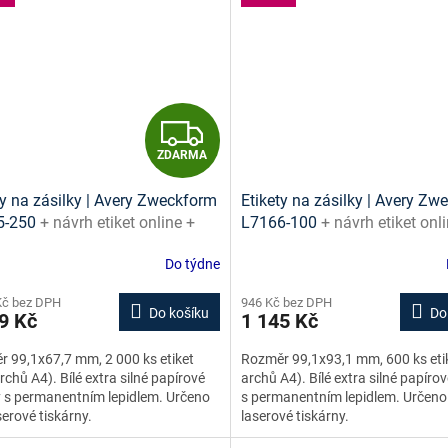
Z
ZDARMA
D
ty na zásilky | Avery Zweckform
Etikety na zásilky | Avery Z
A
5-250
+ návrh etiket online +
L7166-100
+ návrh etiket onl
ny ke stažení zdarma
šablony ke stažení zdarma
R
Do týdne
M
Kč bez DPH
946 Kč bez DPH
Do košíku
Do
9 Kč
1 145 Kč
A
 99,1x67,7 mm, 2 000 ks etiket
Rozměr 99,1x93,1 mm, 600 ks eti
rchů A4). Bílé extra silné papírové
archů A4). Bílé extra silné papírov
y s permanentním lepidlem. Určeno
s permanentním lepidlem. Určeno
serové tiskárny.
laserové tiskárny.