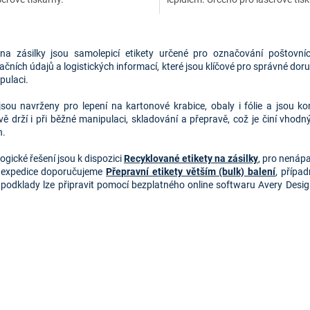
O
v
 na zásilky jsou samolepicí etikety určené pro označování poštovníc
l
kačních údajů a logistických informací, které jsou klíčové pro správné doruče
á
pulaci.
d
a
 jsou navrženy pro lepení na kartonové krabice, obaly i fólie a jsou k
c
ivě drží i při běžné manipulaci, skladování a přepravě, což je činí vho
í
h.
p
r
ogické řešení jsou k dispozici
Recyklované etikety na zásilky
, pro nenáp
v
 expedice doporučujeme
Přepravní etikety větším (bulk) balení
, přípa
k
 podklady lze připravit pomocí bezplatného online softwaru Avery Desi
y
v
ý
p
i
s
u