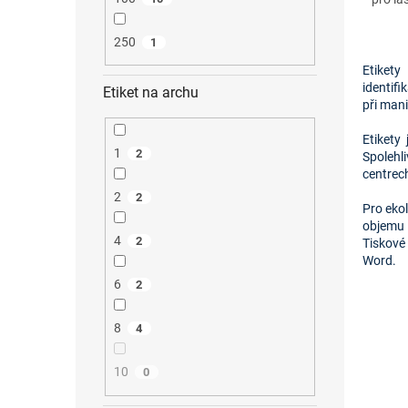
250
1
Etikety
identifi
Etiket na archu
při mani
Etikety
1
2
Spolehl
centrec
2
2
Pro ekol
objemu
4
2
Tiskové
Word.
6
2
8
4
10
0