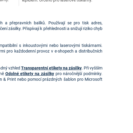
h a přepravních balíků. Používají se pro tisk adres,
ní zásilky. Přispívají k přehlednosti a snižují riziko chyb
ompatibilní s inkoustovými nebo laserovými tiskárnami.
dnými pro každodenní provoz v e-shopech a distribučních
adný vzhled
Transparentní etikety na zásilky
. Při vyšším
dně
Odolné etikety na zásilky
pro náročnější podmínky.
gn & Print nebo pomocí prázdných šablon pro Microsoft