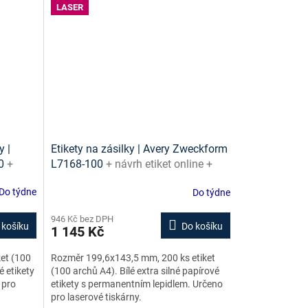
LASER
y |
Etikety na zásilky | Avery Zweckform
00
+
L7168-100
+ návrh etiket online +
 ke
šablony ke stažení zdarma
Do týdne
Do týdne
946 Kč bez DPH
 košíku
Do košíku
1 145 Kč
et (100
Rozměr 199,6x143,5 mm, 200 ks etiket
é etikety
(100 archů A4). Bílé extra silné papírové
 pro
etikety s permanentním lepidlem. Určeno
pro laserové tiskárny.