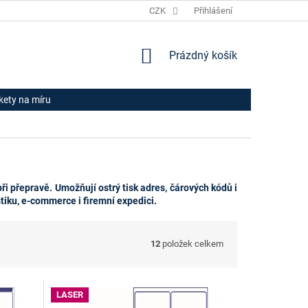
JAK NAKUPOVAT
HODNOCENÍ OBCHODU
CZK
Přihlášení
OBCHODNÍ PODM
NÁKUPNÍ
Prázdný košík
KOŠÍK
ikety na míru
ři přepravě. Umožňují ostrý tisk adres, čárových kódů i
istiku, e‑commerce i firemní expedici.
12
položek celkem
LASER