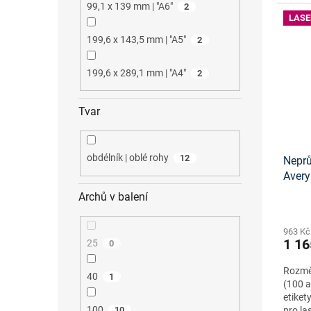
99,1 x 139 mm | "A6"
2
LASE
199,6 x 143,5 mm | "A5"
2
199,6 x 289,1 mm | "A4"
2
Tvar
obdélník | oblé rohy
12
Neprů
Aver
návrh
Archů v balení
staže
963 Kč
1 16
25
0
Rozměr
40
1
(100 a
etiket
100
10
pro la