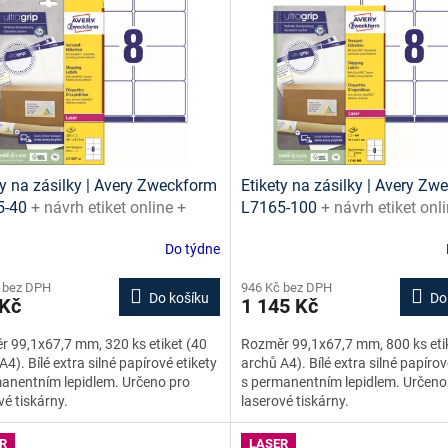
ty na zásilky | Avery Zweckform
Etikety na zásilky | Avery Z
5-40
+ návrh etiket online +
L7165-100
+ návrh etiket onl
ny ke stažení zdarma
šablony ke stažení zdarma
Do týdne
 bez DPH
946 Kč bez DPH
Do košíku
Do
 Kč
1 145 Kč
 99,1x67,7 mm, 320 ks etiket (40
Rozměr 99,1x67,7 mm, 800 ks eti
A4). Bílé extra silné papírové etikety
archů A4). Bílé extra silné papírov
anentním lepidlem. Určeno pro
s permanentním lepidlem. Určeno
vé tiskárny.
laserové tiskárny.
R
LASER