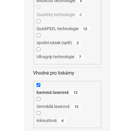
BlockOut technologie
5
QuickDry technologie
0
QuickPEEL technologie
12
spodní násek (split)
2
Ultragrip technologie
7
Vhodné pro tiskárny
barevná laserová
12
černobílá laserová
12
inkoustová
4