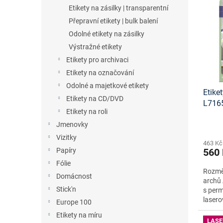
n
p
p
Etikety na zásilky | transparentní
e
i
r
Přepravní etikety | bulk balení
l
s
o
Odolné etikety na zásilky
p
d
Výstražné etikety
r
u
o
Etikety pro archivaci
k
d
t
Etikety na označování
u
ů
Odolné a majetkové etikety
Etike
k
Etikety na CD/DVD
L716
t
Etikety na roli
šablo
ů
Jmenovky
Vizitky
463 Kč
Papíry
560
Fólie
Rozměr
Domácnost
archů 
Stick'n
s perm
lasero
Europe 100
Etikety na míru
LASE