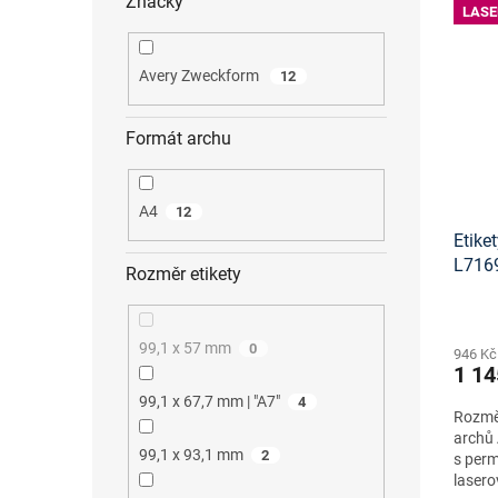
Značky
LASE
Avery Zweckform
12
Formát archu
A4
12
Etike
L716
Rozměr etikety
šablo
99,1 x 57 mm
0
946 Kč
1 14
99,1 x 67,7 mm | "A7"
4
Rozměr
archů 
99,1 x 93,1 mm
2
s perm
lasero