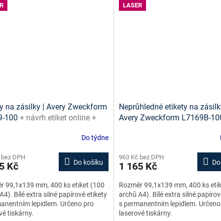
R
LASER
ty na zásilky | Avery Zweckform
Neprůhledné etikety na zásilk
9-100
+ návrh etiket online +
Avery Zweckform L7169B-1
ny ke stažení zdarma
návrh etiket online + šablony
Do týdne
stažení zdarma
 bez DPH
963 Kč bez DPH
Do košíku
Do
5 Kč
1 165 Kč
 99,1x139 mm, 400 ks etiket (100
Rozměr 99,1x139 mm, 400 ks etik
A4). Bílé extra silné papírové etikety
archů A4). Bílé extra silné papírov
anentním lepidlem. Určeno pro
s permanentním lepidlem. Určeno
vé tiskárny.
laserové tiskárny.