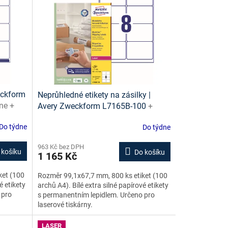
weckform
Neprůhledné etikety na zásilky |
ine +
Avery Zweckform L7165B-100
+
návrh etiket online + šablony ke
Do týdne
Do týdne
stažení zdarma
963 Kč bez DPH
 košíku
Do košíku
1 165 Kč
ket (100
Rozměr 99,1x67,7 mm, 800 ks etiket (100
é etikety
archů A4). Bílé extra silné papírové etikety
 pro
s permanentním lepidlem. Určeno pro
laserové tiskárny.
LASER