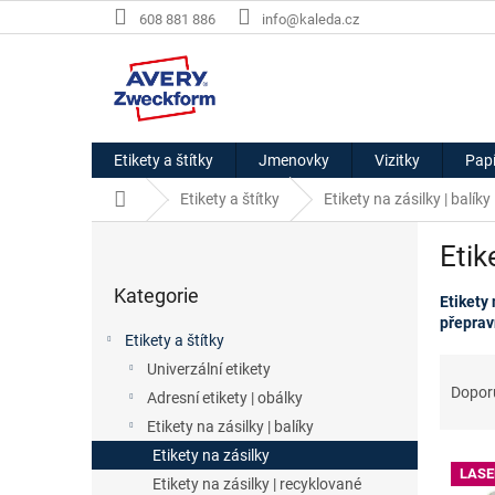
Přejít
608 881 886
info@kaleda.cz
na
obsah
Etikety a štítky
Jmenovky
Vizitky
Papí
Domů
Etikety a štítky
Etikety na zásilky | balíky
P
Etik
o
Přeskočit
s
Kategorie
kategorie
Etikety
t
přepravn
r
Etikety a štítky
a
Ř
Univerzální etikety
n
a
Dopor
Adresní etikety | obálky
n
z
í
Etikety na zásilky | balíky
e
p
Etikety na zásilky
V
n
a
LASE
ý
í
Etikety na zásilky | recyklované