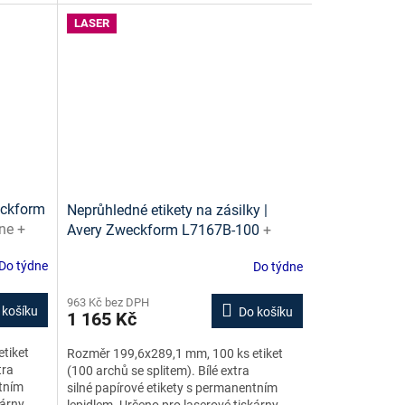
LASER
weckform
Neprůhledné etikety na zásilky |
ine +
Avery Zweckform L7167B-100
+
návrh etiket online + šablony ke
Do týdne
Do týdne
stažení zdarma
963 Kč bez DPH
 košíku
Do košíku
1 165 Kč
tiket
Rozměr 199,6x289,1 mm, 100 ks etiket
tra
(100 archů se splitem). Bílé extra
ntním
silné papírové etikety s permanentním
árny.
lepidlem. Určeno pro laserové tiskárny.