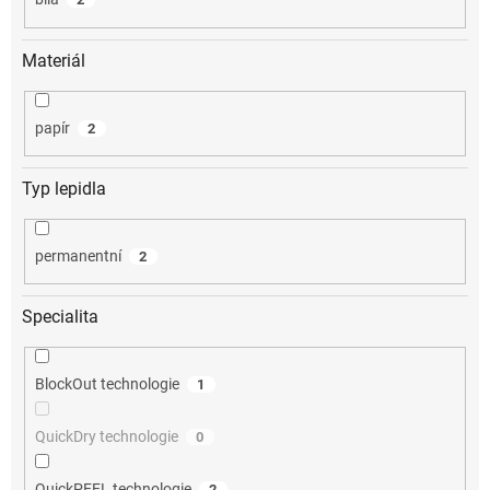
Materiál
papír
2
Typ lepidla
permanentní
2
Specialita
BlockOut technologie
1
QuickDry technologie
0
QuickPEEL technologie
2