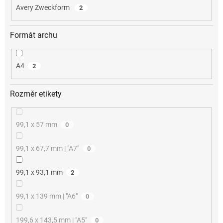
Avery Zweckform
2
Formát archu
A4
2
Rozměr etikety
99,1 x 57 mm
0
99,1 x 67,7 mm | "A7"
0
99,1 x 93,1 mm
2
99,1 x 139 mm | "A6"
0
199,6 x 143,5 mm | "A5"
0