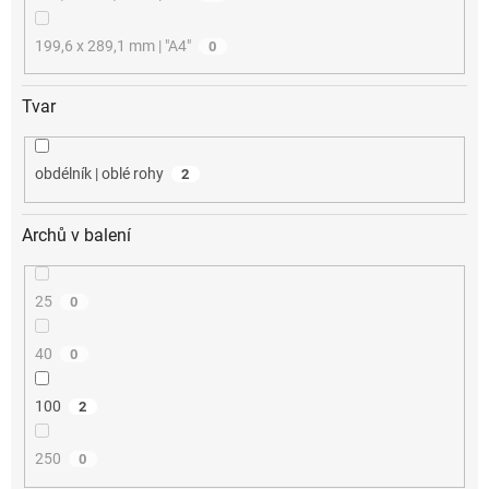
199,6 x 289,1 mm | "A4"
0
Tvar
obdélník | oblé rohy
2
Archů v balení
25
0
40
0
100
2
250
0