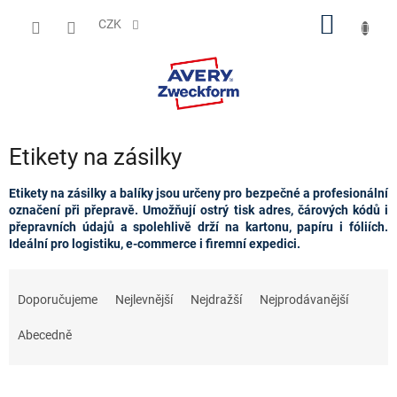
Přejít
NÁKUP
na
CZK
obsah
KOŠÍK
Etikety na zásilky
Etikety na zásilky a balíky jsou určeny pro bezpečné a profesionální
označení při přepravě. Umožňují ostrý tisk adres, čárových kódů i
přepravních údajů a spolehlivě drží na kartonu, papíru i fóliích.
Ideální pro logistiku, e‑commerce i firemní expedici.
Ř
a
Doporučujeme
Nejlevnější
Nejdražší
Nejprodávanější
z
e
Abecedně
n
í
p