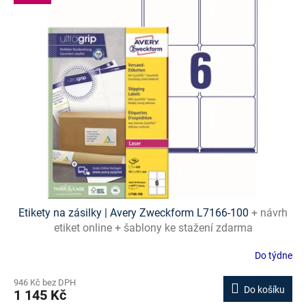
ý
p
i
s
p
r
o
d
u
k
t
ů
Etikety na zásilky | Avery Zweckform L7166-100
+ návrh
etiket online + šablony ke stažení zdarma
Do týdne
946 Kč bez DPH
Do košíku
1 145 Kč