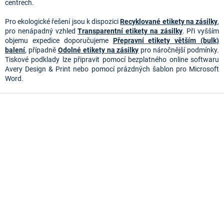
y
centrech.
v
ý
Pro ekologické řešení jsou k dispozici
Recyklované etikety na zásilky
,
p
pro nenápadný vzhled
Transparentní etikety na zásilky
. Při vyšším
i
objemu expedice doporučujeme
Přepravní etikety větším (bulk)
s
balení
, případně
Odolné etikety na zásilky
pro náročnější podmínky.
u
Tiskové podklady lze připravit pomocí bezplatného online softwaru
Avery Design & Print nebo pomocí prázdných šablon pro Microsoft
Word.
Z
á
p
a
t
í