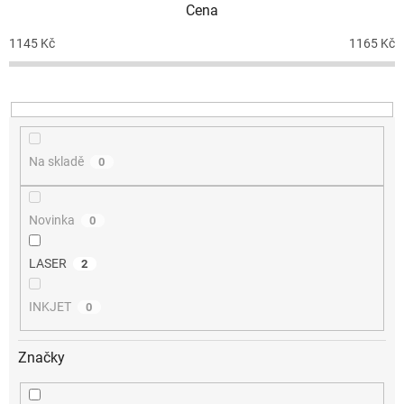
Cena
r
o
1145
Kč
1165
Kč
d
u
k
t
ů
Na skladě
0
Novinka
0
LASER
2
INKJET
0
Značky