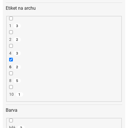
Etiket na archu
1
3
2
2
4
3
6
2
8
5
10
1
Barva
bílá
2