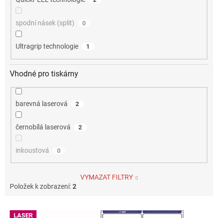
spodní násek (split)
0
Ultragrip technologie
1
Vhodné pro tiskárny
barevná laserová
2
černobílá laserová
2
inkoustová
0
VYMAZAT FILTRY
Položek k zobrazení:
2
V
LASER