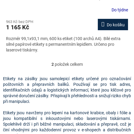
zdarma
Do týdne
963 Kč bez DPH
Do košíku
1 165 Kč
Rozměr 99,1x93,1 mm, 600 ks etiket (100 archů A4). Bílé extra
silné papírové etikety s permanentním lepidlem. Určeno pro
laserové tiskárny.
2
položek celkem
O
v
l
Etikety na zásilky jsou samolepicí etikety určené pro označování
á
poštovních a přepravních balíků. Používají se pro tisk adres,
d
identifikačních údajů a logistických informací, které jsou klíčové pro
a
správné doručení zásilky. Přispívají k přehlednosti a snižují riziko chyb
c
při manipulaci.
í
p
Etikety jsou navrženy pro lepení na kartonové krabice, obaly i fólie a
r
jsou kompatibilní s inkoustovými nebo laserovými tiskárnami.
v
Spolehlivě drží i při běžné manipulaci, skladování a přepravě, což je
k
činí vhodnými pro každodenní provoz v e-shopech a distribučních