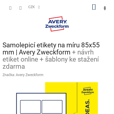
Přejít
NÁKUP
na
CZK
obsah
KOŠÍK
Samolepicí etikety na míru 85x55
mm | Avery Zweckform
+ návrh
etiket online + šablony ke stažení
zdarma
Značka:
Avery Zweckform