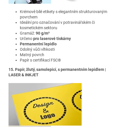
Krémově bílé etikety s elegantním strukturovaným
povrchem
Ideální pro označování v potravinářském či
kosmetickém sektoru
Gramáž:
90 g/m²
Určeno
pro laserové tiskárny
Permanentní lepidlo
Odolný vůči vlhkosti
Matný povrch
Papír s certifikací FSC®
15. Papír, žlutý, samolepicí, s permanentním lepidlem |
LASER & INKJET