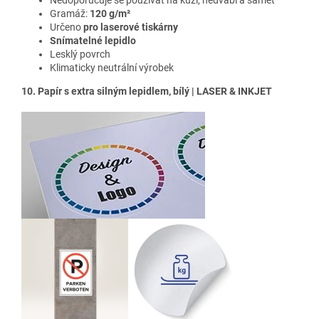
Nedoporučuje se používat na kůži, hedvábí a samet
Gramáž:
120 g/m²
Určeno
pro laserové tiskárny
Snímatelné lepidlo
Lesklý povrch
Klimaticky neutrální výrobek
10. Papír s extra silným lepidlem, bílý | LASER & INKJET