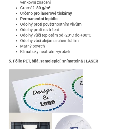
venkovní značení
Gramáž:
80 g/m²
Určeno
pro laserové tiskárny
Permanentní lepidlo
Odolný proti povětrnostním vlivům
Odolný proti roztržení
Odolný vůči teplotám od -20°C do +80°C
Odolný vůči olejům a chemikáliím
Matný povrch
Klimaticky neutrální výrobek
5. Fólie PET, bílá, samolepicí, snímatelná | LASER