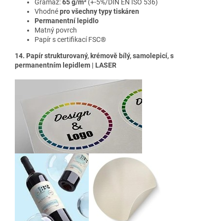
Gramáž:
65 g/m²
(+-5%/DIN EN ISO 536)
Vhodné
pro všechny typy tiskáren
Permanentní lepidlo
Matný povrch
Papír s certifikací FSC®
14. Papír strukturovaný, krémově bílý, samolepicí, s
permanentním lepidlem | LASER