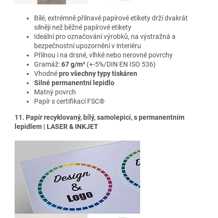
Bílé, extrémně přilnavé papírové etikety drží dvakrát
silněji než běžné papírové etikety
Ideální pro označování výrobků, na výstražná a
bezpečnostní upozornění v interiéru
Přilnou i na drsné, vlhké nebo nerovné povrchy
Gramáž:
67 g/m²
(+-5%/DIN EN ISO 536)
Vhodné
pro všechny typy tiskáren
Silné permanentní lepidlo
Matný povrch
Papír s certifikací FSC®
11. Papír recyklovaný, bílý, samolepicí, s permanentním
lepidlem | LASER & INKJET