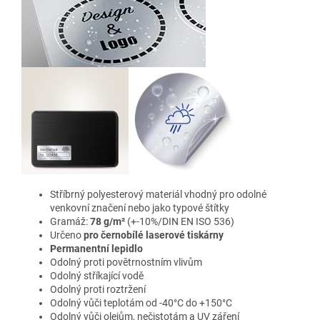
Stříbrný polyesterový materiál vhodný pro odolné
venkovní značení nebo jako typové štítky
Gramáž:
78 g/m²
(+-10%/DIN EN ISO 536)
Určeno
pro černobílé laserové tiskárny
Permanentní lepidlo
Odolný proti povětrnostním vlivům
Odolný stříkající vodě
Odolný proti roztržení
Odolný vůči teplotám od -40°C do +150°C
Odolný vůči olejům, nečistotám a UV záření