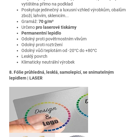
vytištěna přímo na podklad
Poskytuje jedinečný a luxusní vzhled výrobkům, obalům
zboží, lahvím, sklenicím...
Gramáž:
70 g/m²
Určeno
pro laserové tiskárny
Permanentní lepidlo
Odolný proti povětrnostním vlivům
Odolný proti roztržení
Odolný vůči teplotám od -20°C do +80°C
Lesklý povrch
Klimaticky neutrální výrobek
8. Fólie průhledná, lesklá, samolepicí, se snímatelným
lepidlem | LASER