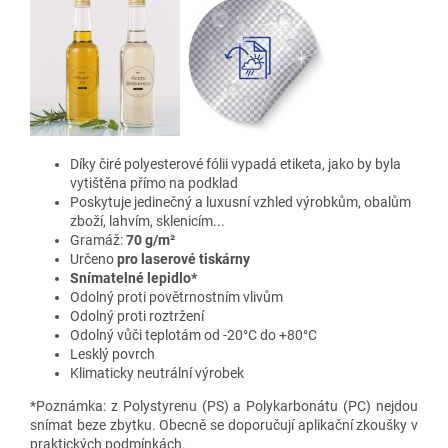
Díky čiré polyesterové fólii vypadá etiketa, jako by byla
vytištěna přímo na podklad
Poskytuje jedinečný a luxusní vzhled výrobkům, obalům
zboží, lahvím, sklenicím...
Gramáž:
70 g/m²
Určeno
pro laserové tiskárny
Snímatelné lepidlo*
Odolný proti povětrnostním vlivům
Odolný proti roztržení
Odolný vůči teplotám od -20°C do +80°C
Lesklý povrch
Klimaticky neutrální výrobek
*Poznámka: z Polystyrenu (PS) a Polykarbonátu (PC) nejdou
snímat beze zbytku. Obecně se doporučují aplikační zkoušky v
praktických podmínkách.