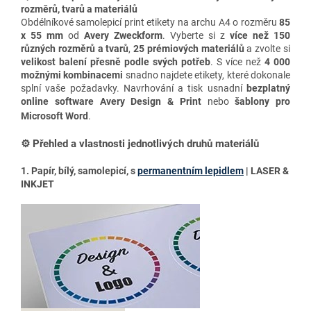
rozměrů, tvarů a materiálů
Obdélníkové samolepicí print etikety na archu A4 o rozměru
85
x 55 mm
od
Avery Zweckform
. Vyberte si z
více než 150
různých rozměrů a tvarů
,
25 prémiových materiálů
a zvolte si
velikost balení přesně podle svých potřeb
. S více než
4 000
možnými kombinacemi
snadno najdete etikety, které dokonale
splní vaše požadavky. Navrhování a tisk usnadní
bezplatný
online software Avery Design & Print
nebo
šablony pro
Microsoft Word
.
⚙️ Přehled a vlastnosti jednotlivých druhů materiálů
1. Papír, bílý, samolepicí, s
permanentním lepidlem
| LASER &
INKJET