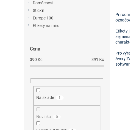
Domácnost
Stick'n
Přírodní
Europe 100
označová
Etikety na míru
Etikety 
zejména
charakte
Cena
Pro výr
Avery 
390
Kč
391
Kč
softwa
Na skladě
1
Novinka
0