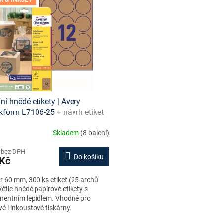
dní hnědé etikety | Avery
kform L7106-25
+ návrh etiket
e + šablony ke stažení zdarma
Skladem
(8 balení)
 bez DPH
Do košíku
 Kč
 60 mm, 300 ks etiket (25 archů
větle hnědé papírové etikety s
nentním lepidlem. Vhodné pro
vé i inkoustové tiskárny.