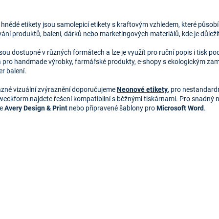
O
v
 hnědé etikety jsou samolepicí etikety s kraftovým vzhledem, které působí
l
ní produktů, balení, dárků nebo marketingových materiálů, kde je důležitý
á
d
jsou dostupné v různých formátech a lze je využít pro ruční popis i tisk p
a
 pro handmade výrobky, farmářské produkty, e-shopy s ekologickým zaměř
c
r balení.
í
p
azné vizuální zvýraznění doporučujeme
Neonové etikety
, pro nestandard
r
Zweckform
najdete řešení kompatibilní s běžnými tiskárnami. Pro snadný n
v
re
Avery Design & Print
nebo připravené šablony pro
Microsoft Word
.
k
y
v
ý
p
i
s
u