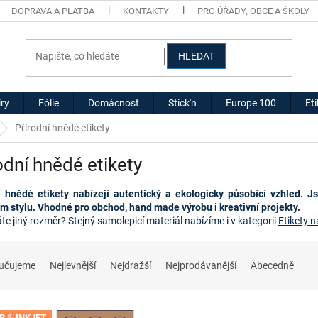
DOPRAVA A PLATBA
KONTAKTY
PRO ÚŘADY, OBCE A ŠKOLY
HLEDAT
ry
Fólie
Domácnost
Stick'n
Europe 100
Et
Přírodní hnědé etikety
odní hnědé etikety
í hnědé etikety nabízejí autentický a ekologicky působící vzhled. J
ím stylu. Vhodné pro obchod, hand made výrobu i kreativní projekty.
te jiný rozměr? Stejný samolepicí materiál nabízíme i v kategorii
Etikety n
učujeme
Nejlevnější
Nejdražší
Nejprodávanější
Abecedně
R & INKJET