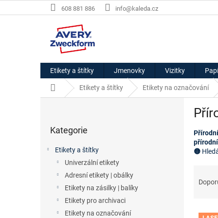
Přejít
608 881 886
info@kaleda.cz
na
obsah
Etikety a štítky
Jmenovky
Vizitky
Papí
Domů
Etikety a štítky
Etikety na označování
P
Přír
o
Přeskočit
s
Kategorie
kategorie
Přírodn
t
přírodn
r
Etikety a štítky
🟡 
Hledá
a
Univerzální etikety
n
Ř
Adresní etikety | obálky
n
a
Dopor
í
Etikety na zásilky | balíky
z
p
e
Etikety pro archivaci
a
V
n
Etikety na označování
LASE