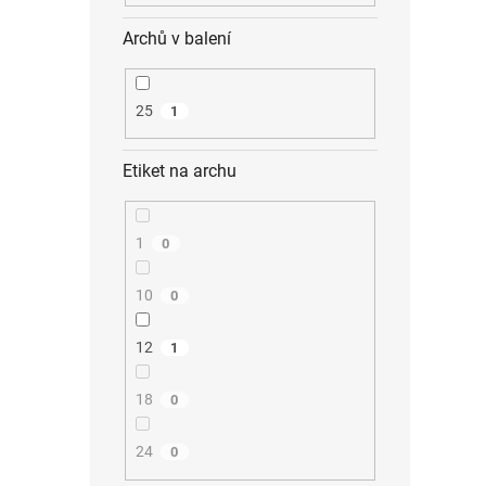
Archů v balení
25
1
Etiket na archu
1
0
10
0
12
1
18
0
24
0