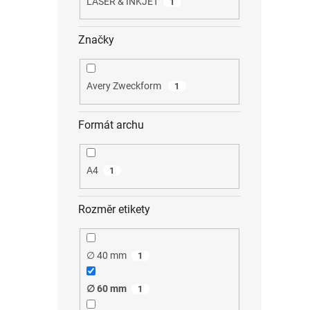
LASER & INKJET
1
Značky
Avery Zweckform
1
Formát archu
A4
1
Rozměr etikety
∅ 40 mm
1
∅ 60 mm
1