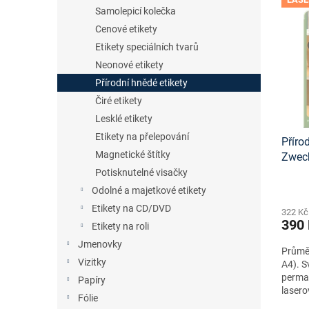
n
ý
í
Samolepicí kolečka
e
p
p
Cenové etikety
l
i
r
Etikety speciálních tvarů
s
o
Neonové etikety
p
d
r
u
Přírodní hnědé etikety
o
k
Čiré etikety
d
t
Lesklé etikety
u
ů
Etikety na přelepování
Příro
k
Magnetické štítky
Zwec
t
onlin
ů
Potisknutelné visačky
Odolné a majetkové etikety
Etikety na CD/DVD
322 Kč
390
Etikety na roli
Jmenovky
Průměr
Vizitky
A4). S
perma
Papíry
lasero
Fólie