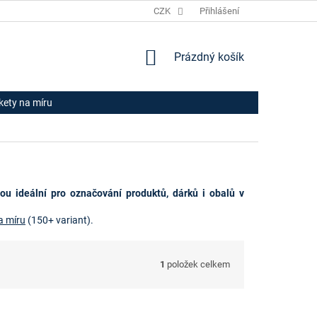
JAK NAKUPOVAT
HODNOCENÍ OBCHODU
CZK
Přihlášení
OBCHODNÍ PODM
NÁKUPNÍ
Prázdný košík
KOŠÍK
ikety na míru
sou ideální pro označování produktů, dárků i obalů v
a míru
 (
150+ variant).
1
položek celkem