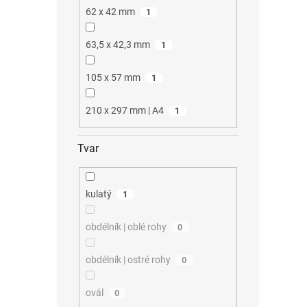
62 x 42 mm
1
63,5 x 42,3 mm
1
105 x 57 mm
1
210 x 297 mm | A4
1
Tvar
kulatý
1
obdélník | oblé rohy
0
obdélník | ostré rohy
0
ovál
0