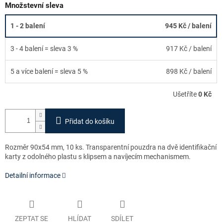
Množstevní sleva
1 - 2 balení
945 Kč
/ balení
3 - 4 balení = sleva 3 %
917 Kč
/ balení
5 a více balení = sleva 5 %
898 Kč
/ balení
Ušetříte
0 Kč
Přidat do košíku
Rozměr 90x54 mm, 10 ks. Transparentní pouzdra na dvě identifikační
karty z odolného plastu s klipsem a navíjecím mechanismem.
Detailní informace
ZEPTAT SE
HLÍDAT
SDÍLET