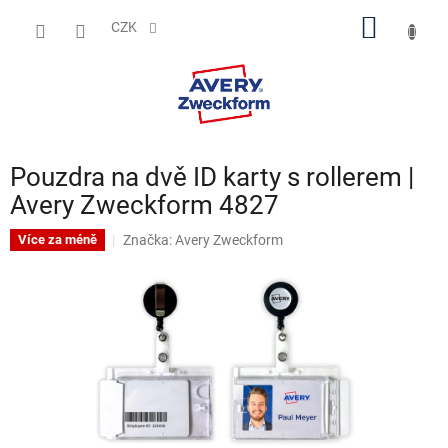
Přejít
NÁKUP
na
CZK
obsah
KOŠÍK
Pouzdra na dvě ID karty s rollerem |
Avery Zweckform 4827
Značka:
Avery Zweckform
Více za méně