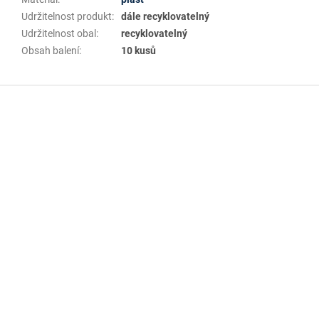
Udržitelnost produkt
:
dále recyklovatelný
Udržitelnost obal
:
recyklovatelný
Obsah balení
:
10 kusů
Z
á
p
a
t
í