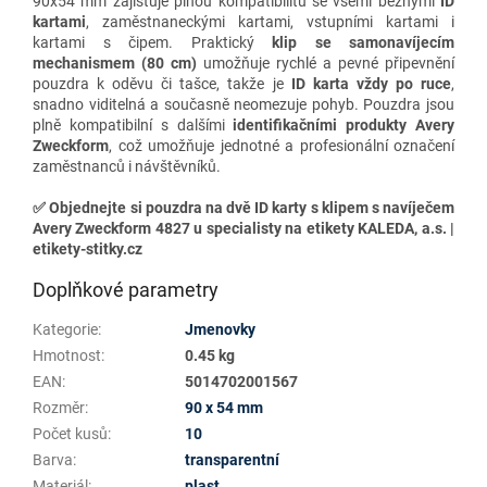
90x54 mm zajišťuje plnou kompatibilitu se všemi běžnými
ID
kartami
, zaměstnaneckými kartami, vstupními kartami i
kartami s čipem. Praktický
klip se samonavíjecím
mechanismem (80 cm)
umožňuje rychlé a pevné připevnění
pouzdra k oděvu či tašce, takže je
ID karta vždy po ruce
,
snadno viditelná a současně neomezuje pohyb. Pouzdra jsou
plně kompatibilní s dalšími
identifikačními produkty Avery
Zweckform
, což umožňuje jednotné a profesionální označení
zaměstnanců i návštěvníků.
✅
Objednejte si pouzdra na dvě ID karty s klipem s navíječem
Avery Zweckform 4827 u specialisty na etikety KALEDA, a.s. |
etikety-stitky.cz
Doplňkové parametry
Kategorie
:
Jmenovky
Hmotnost
:
0.45 kg
EAN
:
5014702001567
Rozměr
:
90 x 54 mm
Počet kusů
:
10
Barva
:
transparentní
Materiál
:
plast