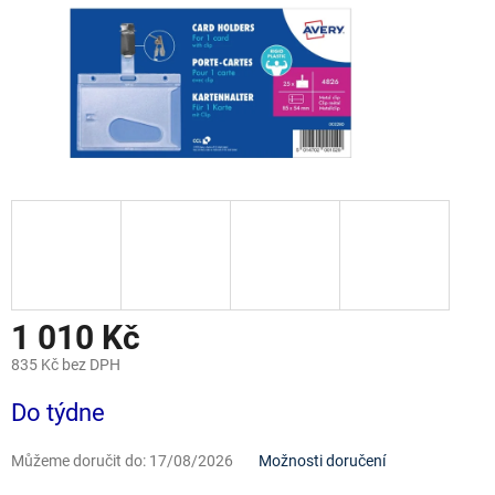
1 010 Kč
835 Kč bez DPH
Měrná
Do týdne
cena:
Můžeme doručit do:
17/08/2026
Možnosti doručení