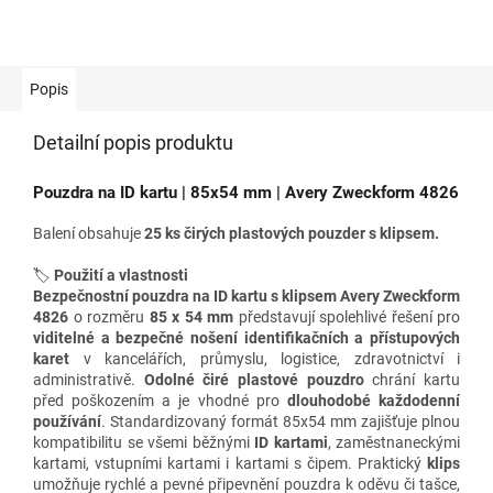
Popis
Detailní popis produktu
Pouzdra na ID kartu | 85x54 mm |
Avery Zweckform 4826
Balení obsahuje
25 ks čirých plastových pouzder s klipsem.
🏷️
Použití a vlastnosti
Bezpečnostní pouzdra na ID kartu s klipsem Avery Zweckform
4826
o rozměru
85 x 54 mm
představují spolehlivé řešení pro
viditelné a bezpečné nošení identifikačních a přístupových
karet
v kancelářích, průmyslu, logistice, zdravotnictví i
administrativě.
Odolné čiré plastové pouzdro
chrání kartu
před poškozením a je vhodné pro
dlouhodobé každodenní
používání
. Standardizovaný formát 85x54 mm zajišťuje plnou
kompatibilitu se všemi běžnými
ID kartami
, zaměstnaneckými
kartami, vstupními kartami i kartami s čipem. Praktický
klips
umožňuje rychlé a pevné připevnění pouzdra k oděvu či tašce,