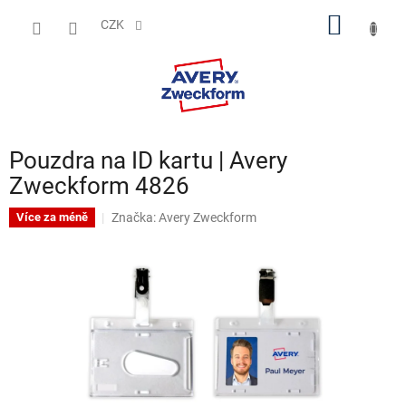
Přejít
NÁKUP
na
CZK
obsah
KOŠÍK
Pouzdra na ID kartu | Avery
Zweckform 4826
Značka:
Avery Zweckform
Více za méně