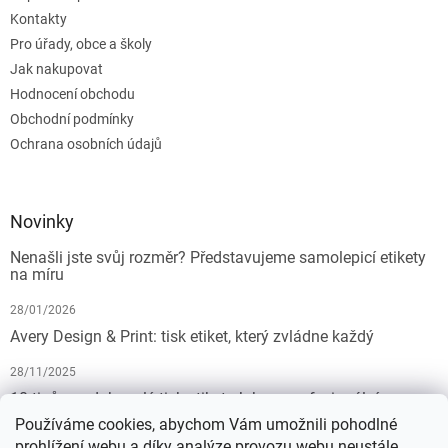
Kontakty
Pro úřady, obce a školy
Jak nakupovat
Hodnocení obchodu
Obchodní podmínky
Ochrana osobních údajů
Novinky
Nenašli jste svůj rozměr? Představujeme samolepicí etikety
na míru
28/01/2026
Avery Design & Print: tisk etiket, který zvládne každý
28/11/2025
10 tipů pro dokonalý tisk etiket: Jak na profesionální
výsledek bez starostí
Používáme cookies, abychom Vám umožnili pohodlné
prohlížení webu a díky analýze provozu webu neustále