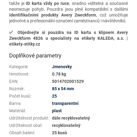
takže je
ID karta vždy po ruce
, snadno viditelná a současně
neomezuje pohyb. Pouzdra jsou plně kompatibilní s dalšími
identifikačními produkty Avery Zweckform
, což umožňuje
jednotné a profesionální označení zaměstnanců i návštěvníků.
✅
Objednejte si pouzdra na ID kartu s klipsem Avery
Zweckform 4826 u specialisty na etikety KALEDA, a.s. |
etikety-stitky.cz
Doplňkové parametry
Kategorie
:
Jmenovky
Hmotnost
:
0.78 kg
EAN
:
5014702001529
Rozměr
:
85 x 54 mm
Počet kusů
:
25
Barva
:
transparentní
Materiál
:
plast
Udržitelnost produkt
:
dále recyklovatelný
Udržitelnost obal
:
recyklovatelný
Obsah balení
:
25 kusů