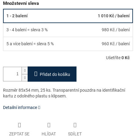
Množstevní sleva
1 - 2 balení
1 010 Kč
/ balení
3 - 4 balení = sleva 3 %
980 Kč
/ balení
5 a více balení = sleva 5 %
960 Kč
/ balení
Ušetříte
0 Kč
Přidat do košíku
Rozměr 85x54 mm, 25 ks. Transparentní pouzdra na identifikační
kartu z odolného plastu s klipsem.
Detailní informace
ZEPTAT SE
HLÍDAT
SDÍLET