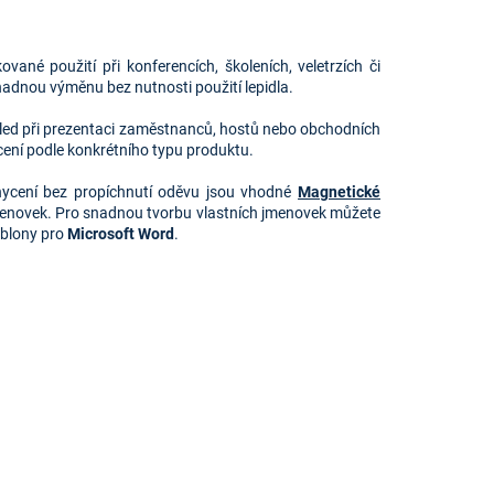
né použití při konferencích, školeních, veletrzích či
nadnou výměnu bez nutnosti použití lepidla.
hled při prezentaci zaměstnanců, hostů nebo obchodních
cení podle konkrétního typu produktu.
chycení bez propíchnutí oděvu jsou vhodné
Magnetické
enovek. Pro snadnou tvorbu vlastních jmenovek můžete
blony pro
Microsoft Word
.