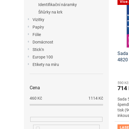
n
Více
p
p
Identifikační náramky
e
i
r
Šňůrky na krk
l
s
o
Vizitky
p
d
Papíry
r
u
o
Fólie
k
d
t
Domácnost
u
ů
Stick'n
Sada 
k
Europe 100
4820
t
Etikety na míru
ke st
ů
590 Kč
714
Cena
460
Kč
1114
Kč
Sada 5
špendl
tisk (
inkous
LASE