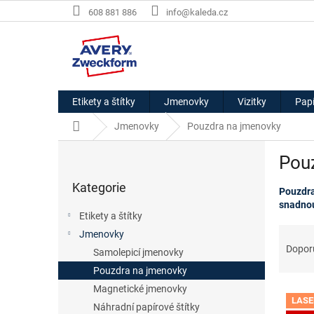
Přejít
608 881 886
info@kaleda.cz
na
obsah
Etikety a štítky
Jmenovky
Vizitky
Papí
Domů
Jmenovky
Pouzdra na jmenovky
P
Pou
o
Přeskočit
s
Kategorie
kategorie
Pouzdra
t
snadnou
r
Etikety a štítky
a
Ř
Jmenovky
n
a
Dopor
Samolepicí jmenovky
n
z
í
Pouzdra na jmenovky
e
p
Magnetické jmenovky
V
n
a
LASE
ý
í
Náhradní papírové štítky