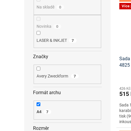
Více
Na skladě
0
Novinka
0
LASER & INKJET
7
Značky
Sada 
4825
ke st
Avery Zweckform
7
426 Kč
Formát archu
515
Sada 1
karabi
A4
7
tisk (
inkous
Rozměr