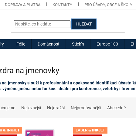
DOPRAVA A PLATBA
KONTAKTY
PRO ÚŘADY, OBCE A ŠKOLY
HLEDAT
ry
Fólie
Domácnost
Stick'n
Europe 100
Et
zdra na jmenovky
 na jmenovky slouží k profesionální a opakované identifikaci účastník
 výměnu jména nebo funkce. Ideální pro konference, veletrhy i firemní
učujeme
Nejlevnější
Nejdražší
Nejprodávanější
Abecedně
R & INKJET
LASER & INKJET