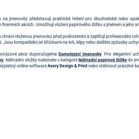
O
v
 na jmenovky představují praktické řešení pro dlouhodobé nebo opakova
l
h firemních akcích. Umožňují vložení papírového štítku s jménem a jeho s
á
d
 chrání vloženou jmenovku před poškozením a zajišťují profesionální vz
a
ů. Jsou kompatibilní se šňůrkami na krk, klipy nebo dalšími způsoby uchy
c
í
dnorázové akce doporučujeme
Samolepicí jmenovky
. Pro elegantní u
p
ky
. Náhradní vložky naleznete v kategorii
Náhradní papírové štítky
do jm
r
bezplatný online software
Avery Design & Print
nebo stáhnout prázdné ša
v
k
y
v
ý
p
i
s
u