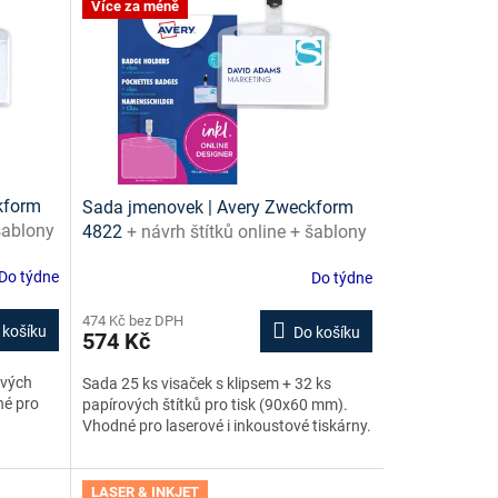
Více za méně
kform
Sada jmenovek | Avery Zweckform
 šablony
4822
+ návrh štítků online + šablony
ke stažení zdarma
Do týdne
Do týdne
474 Kč bez DPH
 košíku
Do košíku
574 Kč
ových
Sada 25 ks visaček s klipsem + 32 ks
né pro
papírových štítků pro tisk (90x60 mm).
Vhodné pro laserové i inkoustové tiskárny.
LASER & INKJET