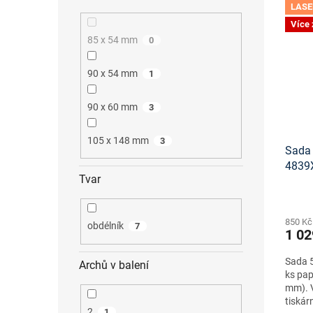
LASE
Více
85 x 54 mm
0
90 x 54 mm
1
90 x 60 mm
3
105 x 148 mm
3
Sada 
4839
Tvar
šablo
850 Kč
obdélník
7
1 02
Sada 5
Archů v balení
ks pap
mm). V
tiskár
2
1