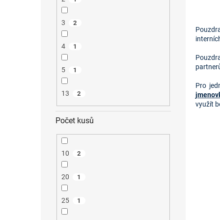
3
2
Pouzdra
interníc
4
1
Pouzdra
partner
5
1
Pro je
13
2
jmenov
využít 
Počet kusů
10
2
20
1
25
1