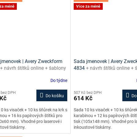
 za méně
Více za méně
jmenovek | Avery Zweckform
Sada jmenovek | Avery Zwec
+ návrh štítků online + šablony
4834
+ návrh štítků online +
ažení zdarma
ke stažení zdarma
Do týdne
 bez DPH
507 Kč bez DPH
Do košíku
Do
 Kč
614 Kč
0 ks visaček + 10 ks šňůrek na krk s
Sada 10 ks visaček + 10 ks šňůrek
nou + 16 ks papírových štítků pro
karabinou + 12 ks papírových štít
90x60 mm). Vhodné pro laserové i
tisk (105x148 mm). Vhodné pro la
tové tiskárny.
inkoustové tiskárny.