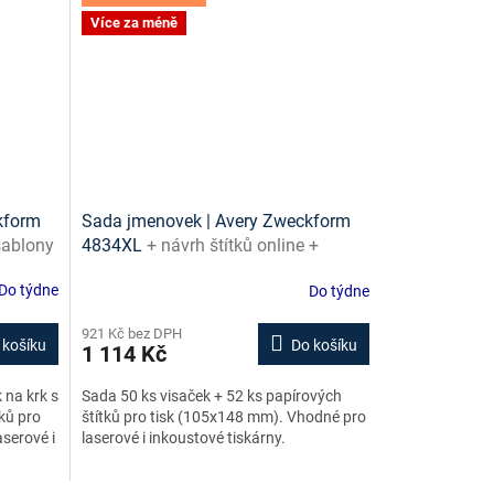
Více za méně
kform
Sada jmenovek | Avery Zweckform
 šablony
4834XL
+ návrh štítků online +
šablony ke stažení zdarma
Do týdne
Do týdne
921 Kč bez DPH
 košíku
Do košíku
1 114 Kč
 na krk s
Sada 50 ks visaček + 52 ks papírových
ků pro
štítků pro tisk (105x148 mm). Vhodné pro
serové i
laserové i inkoustové tiskárny.