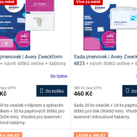
 za méně
Více za méně
jmenovek | Avery Zweckform
Sada jmenovek | Avery Zwec
+ návrh štítků online + šablony
4823
+ návrh štítků online +
ažení zdarma
ke stažení zdarma
Do týdne
 bez DPH
380 Kč bez DPH
Do košíku
Do
 Kč
460 Kč
0 ks visaček s klipsem a spínacím
Sada 20 ks visaček + 24 ks papír
íkem + 50 ks papírových štítků pro
štítků pro tisk (90x60 mm). Vhod
90x54 mm). Vhodné pro laserové i
laserové i inkoustové tiskárny.
tové tiskárny.
R & INKJET
LASER & INKJET