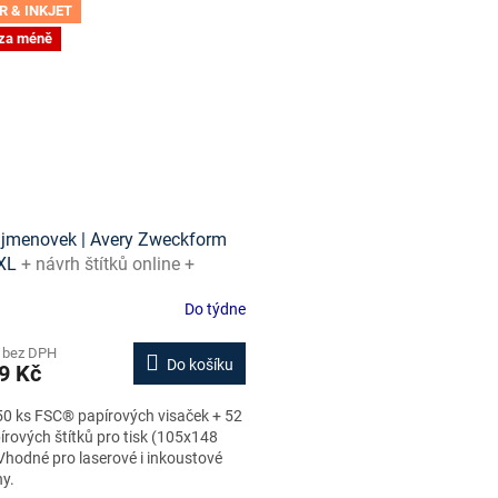
R & INKJET
 za méně
jmenovek | Avery Zweckform
XL
+ návrh štítků online +
ny ke stažení zdarma
Do týdne
 bez DPH
Do košíku
9 Kč
0 ks FSC® papírových visaček + 52
írových štítků pro tisk (105x148
hodné pro laserové i inkoustové
ny.