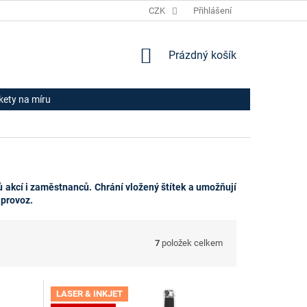
JAK NAKUPOVAT
HODNOCENÍ OBCHODU
CZK
Přihlášení
OBCHODNÍ PODM
NÁKUPNÍ
Prázdný košík
KOŠÍK
ikety na míru
ů akcí i zaměstnanců. Chrání vložený štítek a umožňují
 provoz.
7
položek celkem
LASER & INKJET