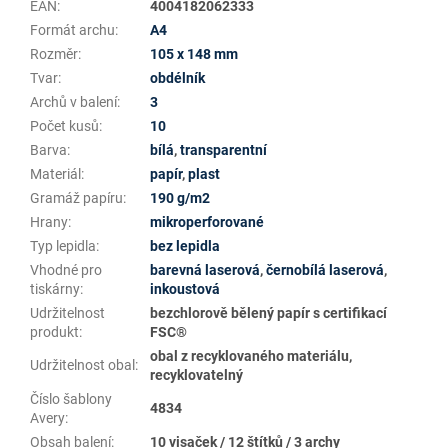
EAN
:
4004182062333
Formát archu
:
A4
Rozměr
:
105 x 148 mm
Tvar
:
obdélník
Archů v balení
:
3
Počet kusů
:
10
Barva
:
bílá
,
transparentní
Materiál
:
papír
,
plast
Gramáž papíru
:
190 g/m2
Hrany
:
mikroperforované
Typ lepidla
:
bez lepidla
Vhodné pro
barevná laserová
,
černobílá laserová
,
tiskárny
:
inkoustová
Udržitelnost
bezchlorově bělený papír s certifikací
produkt
:
FSC®
obal z recyklovaného materiálu,
Udržitelnost obal
:
recyklovatelný
Číslo šablony
4834
Avery
:
Obsah balení
:
10 visaček / 12 štítků / 3 archy