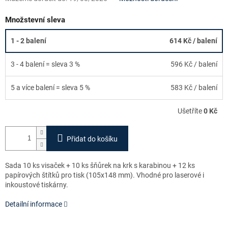
Množstevní sleva
1 - 2 balení
614 Kč
/ balení
3 - 4 balení = sleva 3 %
596 Kč
/ balení
5 a více balení = sleva 5 %
583 Kč
/ balení
Ušetříte
0 Kč
Přidat do košíku
Sada 10 ks visaček + 10 ks šňůrek na krk s karabinou + 12 ks
papírových štítků pro tisk (105x148 mm). Vhodné pro laserové i
inkoustové tiskárny.
Detailní informace