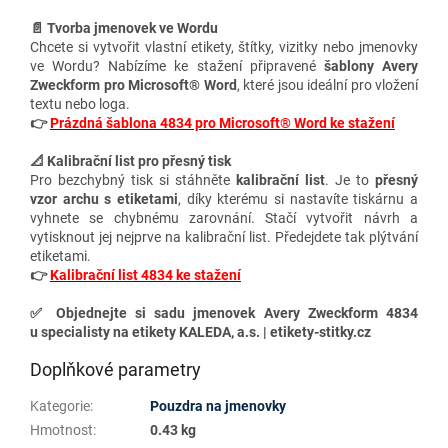
📄 Tvorba jmenovek ve Wordu
Chcete si vytvořit vlastní etikety, štítky, vizitky nebo jmenovky
ve Wordu? Nabízíme ke stažení připravené
šablony Avery
Zweckform pro Microsoft® Word
, které jsou ideální pro vložení
textu nebo loga.
👉
Prázdná šablona 4834 pro Microsoft® Word ke stažení
📐 Kalibrační list pro přesný tisk
Pro bezchybný tisk si stáhněte
kalibrační list
. Je to
přesný
vzor archu s etiketami
, díky kterému si nastavíte tiskárnu a
vyhnete se chybnému zarovnání. Stačí vytvořit návrh a
vytisknout jej nejprve na kalibrační list. Předejdete tak plýtvání
etiketami.
👉
Kalibrační list 4834 ke stažení
✅
Objednejte si sadu jmenovek Avery Zweckform 4834
u specialisty na etikety KALEDA, a.s. | etikety-stitky.cz
Doplňkové parametry
Kategorie
:
Pouzdra na jmenovky
Hmotnost
:
0.43 kg