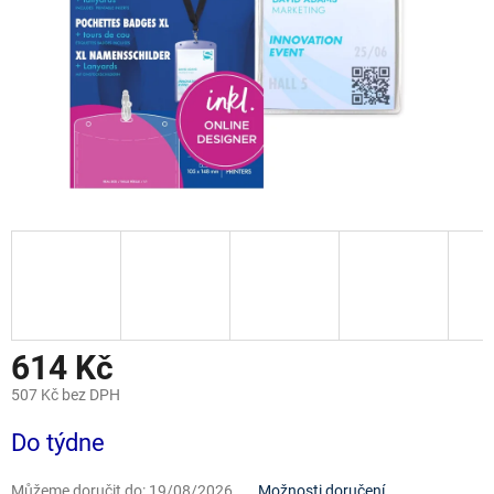
614 Kč
507 Kč bez DPH
Měrná
Do týdne
cena:
Můžeme doručit do:
19/08/2026
Možnosti doručení