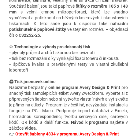
konference, semináře, veletrhy, firemní akce či řízení návštěv.
Součástí balení jsou také papírové
štítky o rozměru 105 x 148
mm
s velmi jemnou mikroperforací, které lze snadno
vyměňovat a potisknout na běžných laserových i inkoustových
tiskárnách. K této sadě jsou k dispozici také
náhradní
potisknutelné papírové štítky
ve stejném rozměru – objednací
číslo
C32252-25.
⚙️
Technologie a výhody
pro dokonalý tisk
-
plynulý průjezd archů tiskárnou bez uvíznutí
-
tisk bez rozmazání díky vynikající fixaci toneru či inkoustu
-
špičková kvalita s pravidelnými testy ve vlastní zkušební
laboratoři
🖨️ Tisk jmenovek online
Nabízíme bezplatný
online program Avery Design & Print
pro
snadný tisk samolepicích etiket Avery Zweckform. Vyberte si z
připravených šablon nebo si vytvořte vlastní návrh a vytiskněte
je přímo na etikety. Program je v češtině, nevyžaduje instalaci a
funguje na PC i Macu. Podporuje import databází z Excelu,
hromadnou korespondenci, tvorbu sériových čísel, čárových
kódů, QR kódů a další funkce.
Návod k programu
najdete v
záložce
Videa
.
👉
Otevřít šablony 4834 v programu Avery Design & Print