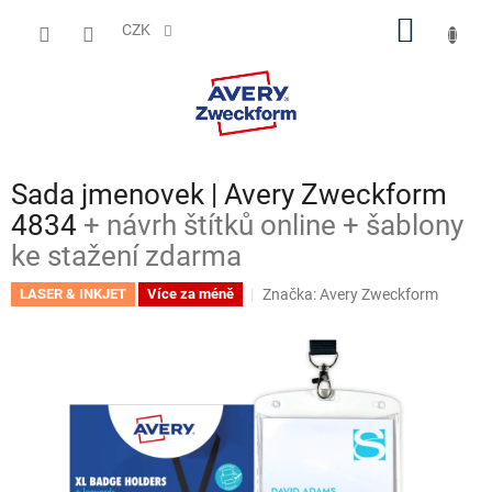
Přejít
NÁKUP
na
CZK
obsah
KOŠÍK
Sada jmenovek | Avery Zweckform
4834
+ návrh štítků online + šablony
ke stažení zdarma
Značka:
Avery Zweckform
LASER & INKJET
Více za méně