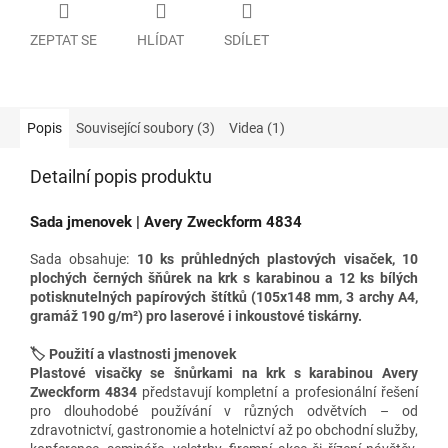
ZEPTAT SE
HLÍDAT
SDÍLET
Popis
Související soubory (3)
Videa (1)
Detailní popis produktu
Sada jmenovek | Avery Zweckform 4834
Sada obsahuje:
10 ks průhledných plastových visaček, 10
plochých černých šňůrek na krk s karabinou
a 12 ks bílých
potisknutelných papírových štítků (105x148 mm, 3 archy A4,
gramáž 190
g/m²)
pro laserové i inkoustové tiskárny.
🏷️ Použití a vlastnosti jmenovek
Plastové visačky se šnůrkami na krk s karabinou Avery
Zweckform 4834
představují kompletní a profesionální řešení
pro dlouhodobé používání v různých odvětvích – od
zdravotnictví, gastronomie a hotelnictví až po obchodní služby,