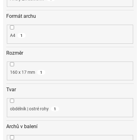
Formát archu
A4
1
Rozměr
160 x 17 mm
1
Tvar
obdélník | ostré rohy
1
Archů v balení