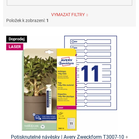
VYMAZAT FILTRY
Položek k zobrazení:
1
V
Doprodej
ý
LASER
p
i
s
p
r
o
d
u
k
t
ů
Potisknutelné návěsky | Avery Zweckform T3007-10
+