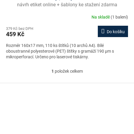
návrh etiket online + šablony ke stažení zdarma
Na skladě
(1 balení)
379 Kč bez DPH
Do košíku
459 Kč
Rozměr 160x17 mm, 110 ks štítků (10 archů A4). Bílé
oboustranné polyesterové (PET) štítky s gramáží 190 µm s
mikroperforací. Určeno pro laserové tiskárny.
1
položek celkem
O
v
l
Z
á
á
d
p
a
a
c
t
í
í
p
r
v