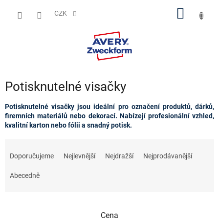
Přejít
NÁKUP
na
CZK
obsah
KOŠÍK
Potisknutelné visačky
Potisknutelné visačky jsou ideální pro označení produktů, dárků,
firemních materiálů nebo dekorací. Nabízejí profesionální vzhled,
kvalitní karton nebo fólii a snadný potisk.
Ř
a
Doporučujeme
Nejlevnější
Nejdražší
Nejprodávanější
z
e
Abecedně
n
í
p
Cena