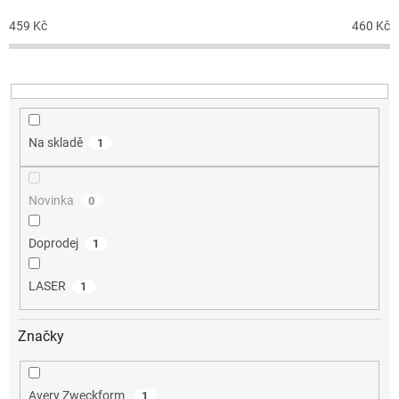
r
o
459
Kč
460
Kč
d
u
k
t
ů
Na skladě
1
Novinka
0
Doprodej
1
LASER
1
Značky
Avery Zweckform
1