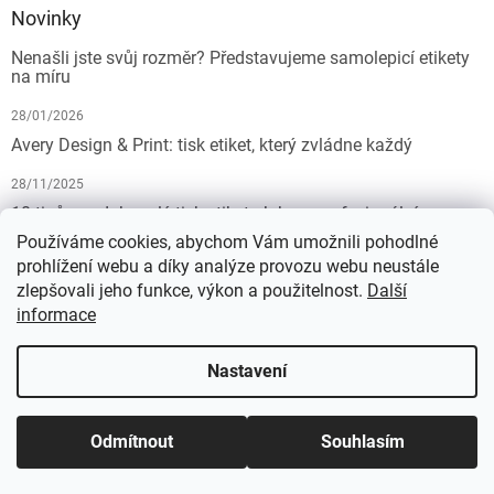
Novinky
Nenašli jste svůj rozměr? Představujeme samolepicí etikety
na míru
28/01/2026
Avery Design & Print: tisk etiket, který zvládne každý
28/11/2025
10 tipů pro dokonalý tisk etiket: Jak na profesionální
výsledek bez starostí
Používáme cookies, abychom Vám umožnili pohodlné
prohlížení webu a díky analýze provozu webu neustále
19/07/2025
zlepšovali jeho funkce, výkon a použitelnost.
Další
informace
Vytvořil Shoptet
Nastavení
Copyright 2026
KALEDA, a.s. | etikety-stitky.cz
. Všechna práva
Odmítnout
Souhlasím
vyhrazena.