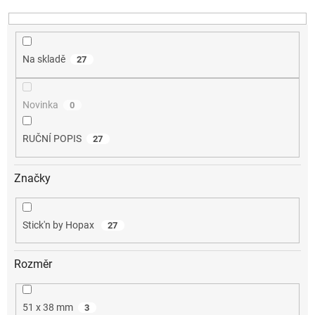
k
t
ů
Na skladě
27
Novinka
0
RUČNÍ POPIS
27
Značky
Stick'n by Hopax
27
Rozměr
51 x 38 mm
3