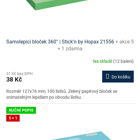
u
k
t
ů
Samolepicí bloček 360° | Stick'n by Hopax 21556
+ akce 5
+ 1 zdarma
Na skladě
(12 balení)
31 Kč bez DPH
Do košíku
38 Kč
Rozměr 127x76 mm, 100 lístků. Zelený papírový bloček se
snímatelným lepidlem po obvodu lístku.
RUČNÍ POPIS
5 + 1