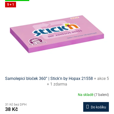
5 + 1
Samolepicí bloček 360° | Stick'n by Hopax 21558
+ akce 5
+ 1 zdarma
Na skladě
(7 balení)
31 Kč bez DPH
Do košíku
38 Kč