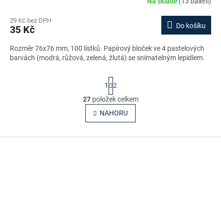
Na skladě
(13 balení)
29 Kč bez DPH
Do košíku
35 Kč
Rozměr 76x76 mm, 100 lístků. Papírový bloček ve 4 pastelových
barvách (modrá, růžová, zelená, žlutá) se snímatelným lepidlem.
S
1
2
t
r
27
položek celkem
O
á
v
NAHORU
n
l
k
o
á
v
Z
d
á
a
á
n
c
p
í
í
a
p
t
r
í
v
k
y