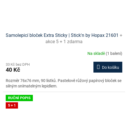
Samolepicí bloček Extra Sticky | Stick'n by Hopax 21601
+
akce 5 + 1 zdarma
Na skladě
(1 balení)
33 Kč bez DPH
Do košíku
40 Kč
Rozměr 76x76 mm, 90 lístků. Pastelově růžový papírový bloček se
silným snímatelným lepidlem.
RUČNÍ POPIS
5 + 1