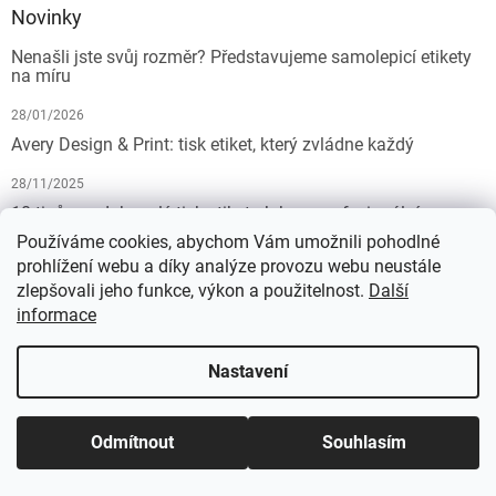
Novinky
Nenašli jste svůj rozměr? Představujeme samolepicí etikety
na míru
28/01/2026
Avery Design & Print: tisk etiket, který zvládne každý
28/11/2025
10 tipů pro dokonalý tisk etiket: Jak na profesionální
výsledek bez starostí
Používáme cookies, abychom Vám umožnili pohodlné
prohlížení webu a díky analýze provozu webu neustále
19/07/2025
zlepšovali jeho funkce, výkon a použitelnost.
Další
informace
Vytvořil Shoptet
Nastavení
Copyright 2026
KALEDA, a.s. | etikety-stitky.cz
. Všechna práva
Odmítnout
Souhlasím
vyhrazena.