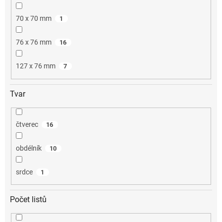
70 x 70 mm
1
76 x 76 mm
16
127 x 76 mm
7
Tvar
čtverec
16
obdélník
10
srdce
1
Počet listů