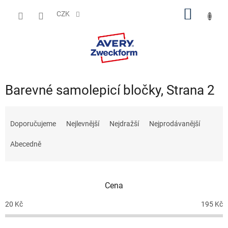
Přejít
NÁKUP
na
CZK
obsah
KOŠÍK
Barevné samolepicí bločky
, Strana 2
Ř
a
Doporučujeme
Nejlevnější
Nejdražší
Nejprodávanější
z
e
Abecedně
n
í
p
Cena
r
o
20
Kč
195
Kč
d
u