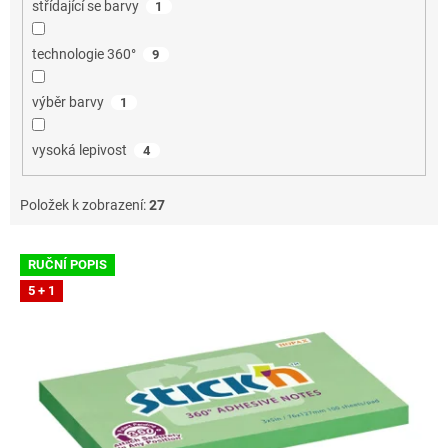
střídající se barvy
1
technologie 360°
9
výběr barvy
1
vysoká lepivost
4
Položek k zobrazení:
27
V
RUČNÍ POPIS
ý
5 + 1
p
i
s
p
r
o
d