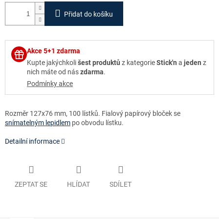
Přidat do košíku
Akce 5+1 zdarma
Kupte jakýchkoli
šest produktů
z kategorie
Stick'n
a
jeden
z
nich máte od nás
zdarma
.
Podmínky akce
Rozměr 127x76 mm, 100 lístků. Fialový papírový bloček se
snímatelným lepidlem
po obvodu lístku.
Detailní informace
ZEPTAT SE
HLÍDAT
SDÍLET