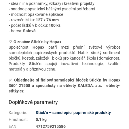
-
ideální na poznámky, vzkazy i kreativní projekty
-
snadno popsatelný běžnými psacími potřebami
-
možnost opakované aplikace
-
rozměr lístku:
127 x 76 mm
-
počet lístků v bločku:
100 ks
-
barva:
fialová
💡
O značce Stick’n by Hopax
Společnost
Hopax
patří mezi přední světové výrobce
samolepicích papírenských produktů. Nabízí široký sortiment
bločků, kostek, záložek i bloků pro kancelář, školu i domácnost.
Produkty
Stick’n
spojují inovativní technologie, kvalitní
materiály a příznivou cenu.
✅
Objednejte si fialový samolepicí bloček Stick'n by Hopax
360° 21558 u specialisty na etikety KALEDA, a.s. | etikety-
stitky.cz
Doplňkové parametry
Kategorie
:
Stick’n – samolepicí papírenské produkty
Hmotnost
:
0.1 kg
EAN
:
4712759215586