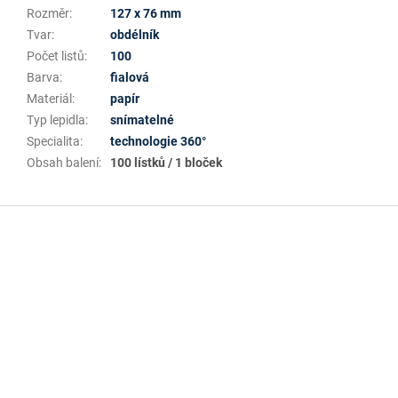
Rozměr
:
127 x 76 mm
Tvar
:
obdélník
Počet listů
:
100
Barva
:
fialová
Materiál
:
papír
Typ lepidla
:
snímatelné
Specialita
:
technologie 360°
Obsah balení
:
100 lístků / 1 bloček
Z
á
p
a
t
í