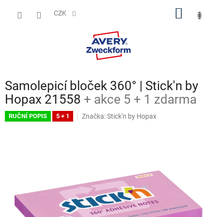
Přejít
NÁKUP
na
CZK
obsah
KOŠÍK
Samolepicí bloček 360° | Stick'n by
Hopax 21558
+ akce 5 + 1 zdarma
Značka:
Stick'n by Hopax
RUČNÍ POPIS
5 + 1