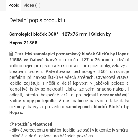
Popis
Videa (1)
Detailní popis produktu
Samolepicí bloček 360° | 127x76 mm | Stick'n by
Hopax 21558
🗒️ Praktický
samolepicí poznámkový bloček Stick’n by Hopax
21558 ve fialové barvě
o rozměru
127 x 76 mm
je ideální
volbou nejen pro psaní a kreslení, ale i pro poznámky, vzkazy a
kreativní tvoření. Patentovaná technologie 360° umožňuje
perfektní přilnavost lístků ve všech směrech. Čtvercová vrstva
lepidla zajišťuje silnější a delší lepivost v jakékoli poloze a
jednotlivé lístky se nekroutí. Lístky lze velmi snadno nalepit i
odlepit, přesto bezpečně drží a po sejmutí
nezanechávají
žádné stopy po lepidle
.
V naší nabídce naleznete také
další
rozměry, barvy a provedení
samolepicích bločků Stick’n by
Hopax.
📋
Použití a vlastnosti
-
díky čtvercovému umístění lepidla lze psát v jakémkoliv směru
-
silnější a delší lepivost na běžných površích