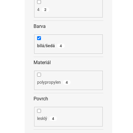
4
2
Barva
bílá/šedá
4
Materiál
polypropylen
4
Povrch
lesklý
4