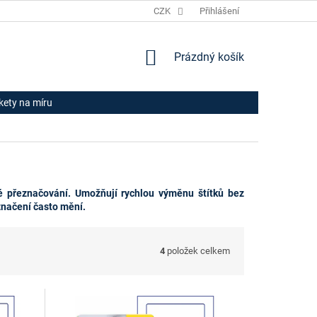
JAK NAKUPOVAT
HODNOCENÍ OBCHODU
CZK
Přihlášení
OBCHODNÍ PODM
NÁKUPNÍ
Prázdný košík
KOŠÍK
ikety na míru
é přeznačování. Umožňují rychlou výměnu štítků bez
označení často mění.
4
položek celkem