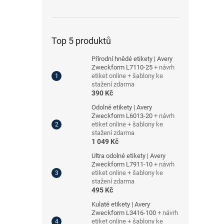
Top 5 produktů
Přírodní hnědé etikety | Avery
Zweckform L7110-25
+ návrh
etiket online + šablony ke
stažení zdarma
390 Kč
Odolné etikety | Avery
Zweckform L6013-20
+ návrh
etiket online + šablony ke
stažení zdarma
1 049 Kč
Ultra odolné etikety | Avery
Zweckform L7911-10
+ návrh
etiket online + šablony ke
stažení zdarma
495 Kč
Kulaté etikety | Avery
Zweckform L3416-100
+ návrh
etiket online + šablony ke