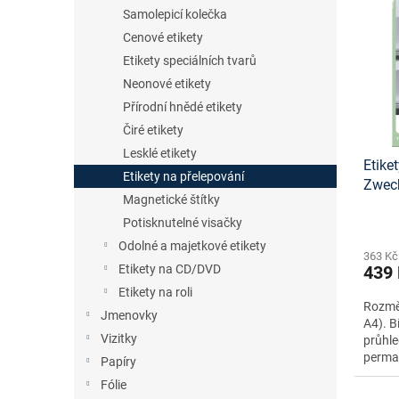
n
p
p
Samolepicí kolečka
e
i
r
Cenové etikety
l
s
o
Etikety speciálních tvarů
p
d
Neonové etikety
r
u
o
Přírodní hnědé etikety
k
d
t
Čiré etikety
u
ů
Lesklé etikety
Etike
k
Etikety na přelepování
Zwec
t
Magnetické štítky
ů
Potisknutelné visačky
Odolné a majetkové etikety
363 Kč
Etikety na CD/DVD
439
Etikety na roli
Rozměr
Jmenovky
A4). B
Vizitky
průhle
perma
Papíry
Fólie