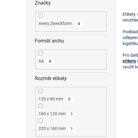
Značky
Etikety
nevzhled
Avery Zweckform
4
Podklad
odlepen
Formát archu
logistik
Pro dal
etikety
 
A4
4
využít 
Rozměr etikety
120 x 80 mm
2
160 x 120 mm
1
220 x 160 mm
1