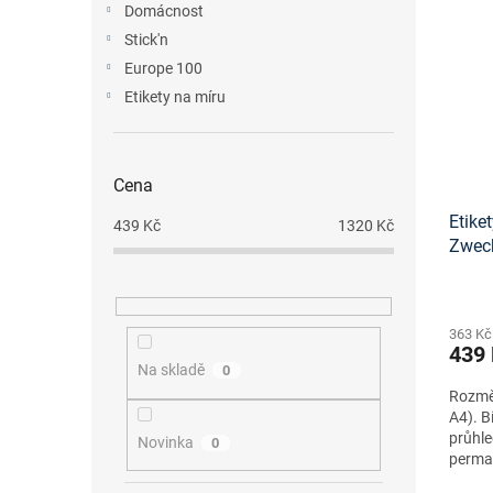
Domácnost
Stick'n
Europe 100
Etikety na míru
Cena
Etike
439
Kč
1320
Kč
Zwec
363 Kč
439
Na skladě
0
Rozměr
A4). B
průhle
Novinka
0
perma