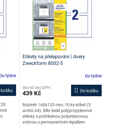
Etikety na přelepování | Avery
Zweckform 8002-5
Do týdne
Do týdne
363 Kč bez DPH
 košíku
Do košíku
439 Kč
(20
Rozměr 160x120 mm, 10 ks etiket (5
nové
archů A4). Bílo-šedé polypropylenové
ou
etikety s průhlednou polyesterovou
.
vrstvou s permanentním lepidlem.