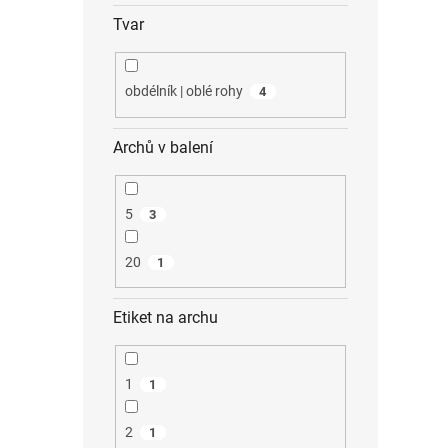
Tvar
obdélník | oblé rohy
4
Archů v balení
5
3
20
1
Etiket na archu
1
1
2
1