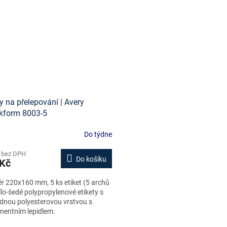
ty na přelepování | Avery
kform 8003-5
Do týdne
 bez DPH
Do košíku
 Kč
 220x160 mm, 5 ks etiket (5 archů
ílo-šedé polypropylenové etikety s
dnou polyesterovou vrstvou s
nentním lepidlem.