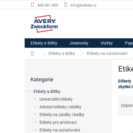
Přejít
608 881 886
info@kaleda.cz
na
obsah
Etikety a štítky
Jmenovky
Vizitky
Papí
Domů
Etikety a štítky
Etikety na označování
P
Etik
o
Přeskočit
s
Kategorie
kategorie
Etikety
t
zbytků l
r
Etikety a štítky
a
Ř
Univerzální etikety
n
a
Dopor
Adresní etikety | obálky
n
z
í
Etikety na zásilky | balíky
e
p
Etikety pro archivaci
V
n
a
ý
í
Etikety na označování