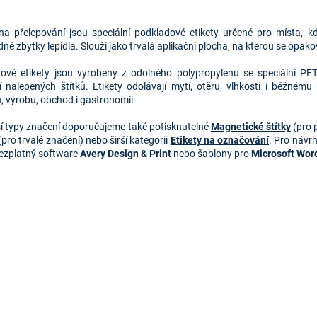
O
v
 na přelepování jsou speciální podkladové etikety určené pro místa, k
l
né zbytky lepidla. Slouží jako trvalá aplikační plocha, na kterou se opak
á
d
ové etikety jsou vyrobeny z odolného polypropylenu se speciální PE
a
í nalepených štítků. Etikety odolávají mytí, otěru, vlhkosti i běžnému
c
u, výrobu, obchod i gastronomii.
í
p
ší typy značení doporučujeme také potisknutelné 
Magnetické štítky
 (pro 
r
(pro trvalé značení) nebo širší kategorii 
Etikety na označování
. Pro návrh
v
bezplatný software 
Avery Design & Print
 nebo šablony pro 
Microsoft Wor
k
y
v
ý
p
i
s
u