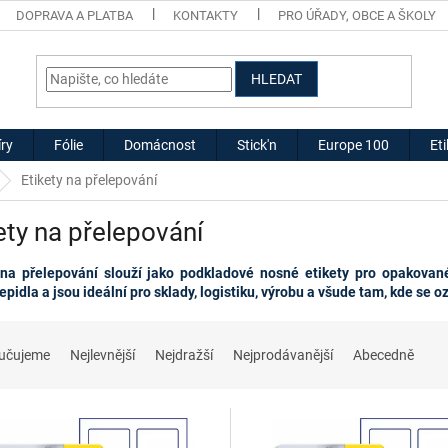
DOPRAVA A PLATBA
KONTAKTY
PRO ÚŘADY, OBCE A ŠKOLY
HLEDAT
ry
Fólie
Domácnost
Stick'n
Europe 100
Et
Etikety na přelepování
ety na přelepování
 na přelepování slouží jako podkladové nosné etikety pro opakovan
epidla a jsou ideální pro sklady, logistiku, výrobu a všude tam, kde se 
učujeme
Nejlevnější
Nejdražší
Nejprodávanější
Abecedně