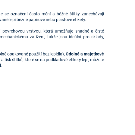
de se označení často mění a běžné štítky zanechávají 
ovaně lepí běžné papírové nebo plastové etikety.
T povrchovou vrstvou, která umožňuje snadné a čisté 
 mechanickému zatížení, takže jsou ideální pro sklady, 
plně opakované použití bez lepidla), 
Odolné a majetkové 
 a tisk štítků, které se na podkladové etikety lepí, můžete 
d
.