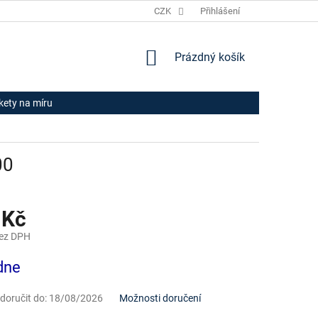
JAK NAKUPOVAT
HODNOCENÍ OBCHODU
CZK
Přihlášení
OBCHODNÍ PODM
NÁKUPNÍ
Prázdný košík
KOŠÍK
ikety na míru
00
 Kč
bez DPH
dne
oručit do:
18/08/2026
Možnosti doručení