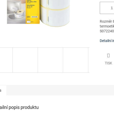
Rozměr 89
termoeti
S0722400
Detailní 
TISK
s
ailní popis produktu