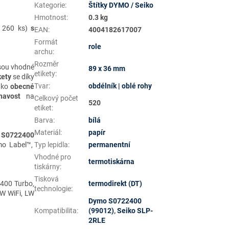
Kategorie
:
Štítky DYMO / Seiko
Hmotnost
:
0.3 kg
o 260 ks)
s
EAN
:
4004182617007
Formát
role
archu
:
Rozměr
sou vhodné
89 x 36 mm
etikety
:
kety
se díky
Tvar
:
obdélník | oblé rohy
jako
obecné
navost
na
Celkový počet
520
etiket
:
Barva
:
bílá
Materiál
:
papír
 S0722400
Typ lepidla
:
permanentní
ymo Label™,
Vhodné pro
termotiskárna
tiskárny
:
Tisková
termodirekt (DT)
 400 Turbo,
technologie
:
LW WiFi, LW
Dymo S0722400
Kompatibilita
:
(99012)
,
Seiko SLP-
2RLE