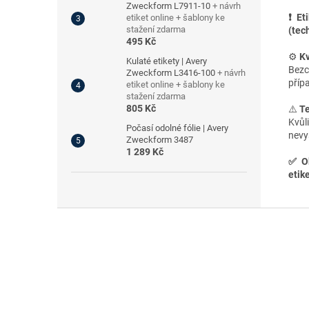
Zweckform L7911-10
+ návrh
❗ Et
etiket online + šablony ke
stažení zdarma
(tec
495 Kč
⚙️
Kv
Kulaté etikety | Avery
Bezc
Zweckform L3416-100
+ návrh
příp
etiket online + šablony ke
stažení zdarma
805 Kč
⚠️
T
Kvůl
Počasí odolné fólie | Avery
nevy
Zweckform 3487
1 289 Kč
✅
O
etike
Z
á
p
a
t
í