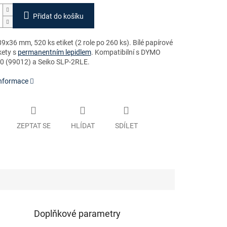
Přidat do košíku
x36 mm, 520 ks etiket (2 role po 260 ks). Bílé papírové
kety s
permanentním lepidlem
. Kompatibilní s DYMO
 (99012) a Seiko SLP-2RLE.
informace
ZEPTAT SE
HLÍDAT
SDÍLET
Doplňkové parametry