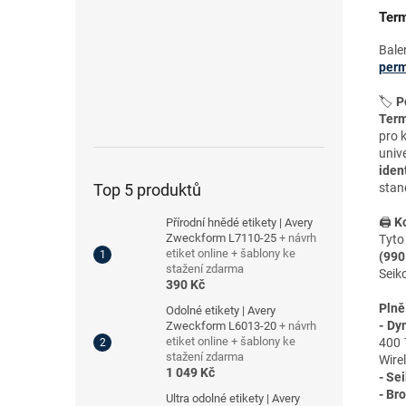
Term
Bale
perm
🏷️
P
Term
pro 
univ
iden
stan
Top 5 produktů
🖨️
Ko
Přírodní hnědé etikety | Avery
Zweckform L7110-25
+ návrh
Tyto
etiket online + šablony ke
(990
stažení zdarma
Seik
390 Kč
Plně
Odolné etikety | Avery
-
Dy
Zweckform L6013-20
+ návrh
etiket online + šablony ke
400 
stažení zdarma
Wire
1 049 Kč
-
Sei
-
Bro
Ultra odolné etikety | Avery