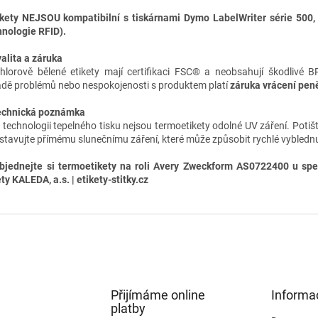
ikety NEJSOU kompatibilní s tiskárnami Dymo LabelWriter série 500,
hnologie RFID).
alita a záruka
hlorově bělené etikety mají certifikaci FSC® a neobsahují škodlivé B
adě problémů nebo nespokojenosti s produktem platí
záruka vrácení pen
echnická poznámka
i technologii tepelného tisku nejsou termoetikety odolné UV záření. Potišt
stavujte přímému slunečnímu záření, které může způsobit rychlé vyblednu
bjednejte si termoetikety na roli Avery Zweckform AS0722400 u spec
ty KALEDA, a.s. | etikety-stitky.cz
Přijímáme online
Informa
platby