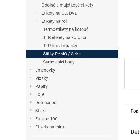
n
Odolné a majetkové etikety
e
Etikety na CD/DVD
l
Etikety na roli
Termoetikety na kotouči
TTR etikety na kotouči
TTR barvicí pásky
Štítky DYMO / Seiko
Samolepicí body
Jmenovky
Vizitky
Papíry
Fólie
Domácnost
Stick'n
Popi
Europe 100
Etikety na míru
Det