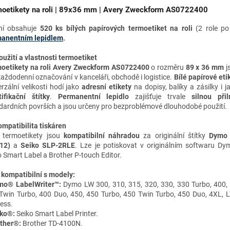
oetikety na roli | 89x36 mm | Avery Zweckform AS0722400
ní obsahuje
520 ks bílých papírových termoetiket
na roli
(2 role p
anentním lepidlem
.
oužití a vlastnosti termoetiket
oetikety na roli Avery Zweckform AS0722400
o rozměru
89 x 36 mm
j
každodenní označování v kanceláři, obchodě i logistice.
Bílé
papírové eti
erzální velikosti hodí jako
adresní etikety
na dopisy, balíky a zásilky i 
tifikační štítky
.
Permanentní lepidlo
zajišťuje trvale
silnou přil
dardních površích a jsou určeny pro bezproblémové dlouhodobé použití.
mpatibilita tiskáren
 termoetikety jsou
kompatibilní náhradou
za originální štítky
Dymo
12)
a
Seiko SLP-2RLE
. Lze je potiskovat v originálním softwaru D
o Smart Label a Brother P-touch Editor.
 kompatibilní s modely:
mo® LabelWriter™:
Dymo LW 300, 310, 315, 320, 330, 330 Turbo, 400,
Twin Turbo, 400 Duo, 450, 450 Turbo, 450 Twin Turbo, 450 Duo, 4XL, 
less.
ko®:
Seiko Smart Label Printer.
ther®:
Brother TD-4100N.