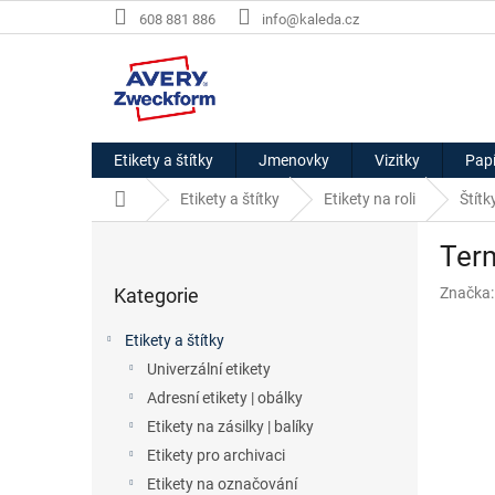
Přejít
608 881 886
info@kaleda.cz
na
obsah
Etikety a štítky
Jmenovky
Vizitky
Papí
Domů
Etikety a štítky
Etikety na roli
Štít
P
Ter
o
Přeskočit
s
Kategorie
Značka
kategorie
t
r
Etikety a štítky
a
Univerzální etikety
n
Adresní etikety | obálky
n
í
Etikety na zásilky | balíky
p
Etikety pro archivaci
a
Etikety na označování