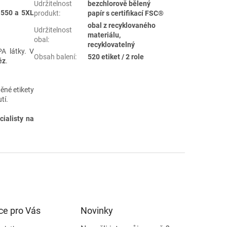
Udržitelnost
bezchlorově bělený
 550 a 5XL
produkt
:
papír s certifikací FSC®
obal z recyklovaného
Udržitelnost
materiálu,
obal
:
recyklovatelný
PA látky. V
Obsah balení
:
520 etiket / 2 role
ěz
.
ěné etikety
tí.
ialisty na
ce pro Vás
Novinky