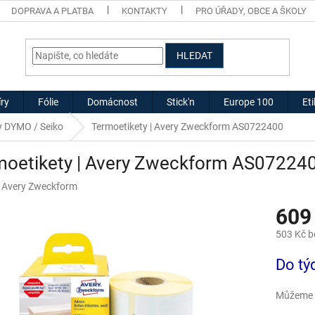
DOPRAVA A PLATBA
KONTAKTY
PRO ÚŘADY, OBCE A ŠKOLY
HLEDAT
ry
Fólie
Domácnost
Stick'n
Europe 100
Et
ky DYMO / Seiko
Termoetikety | Avery Zweckform AS0722400
moetikety | Avery Zweckform AS07224
:
Avery Zweckform
609
503 Kč 
Měrná
Do tý
cena:
Můžeme d