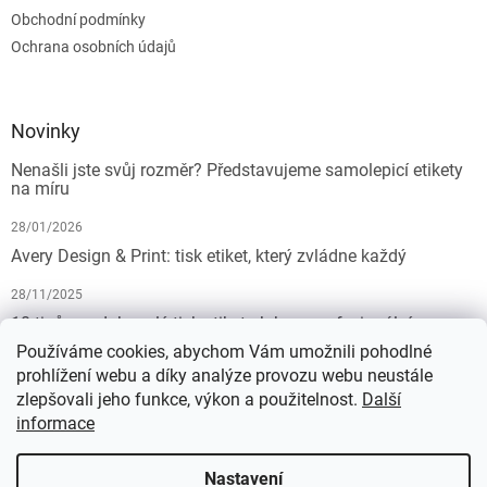
Obchodní podmínky
Ochrana osobních údajů
Novinky
Nenašli jste svůj rozměr? Představujeme samolepicí etikety
na míru
28/01/2026
Avery Design & Print: tisk etiket, který zvládne každý
28/11/2025
10 tipů pro dokonalý tisk etiket: Jak na profesionální
výsledek bez starostí
Používáme cookies, abychom Vám umožnili pohodlné
prohlížení webu a díky analýze provozu webu neustále
19/07/2025
zlepšovali jeho funkce, výkon a použitelnost.
Další
informace
Vytvořil Shoptet
Nastavení