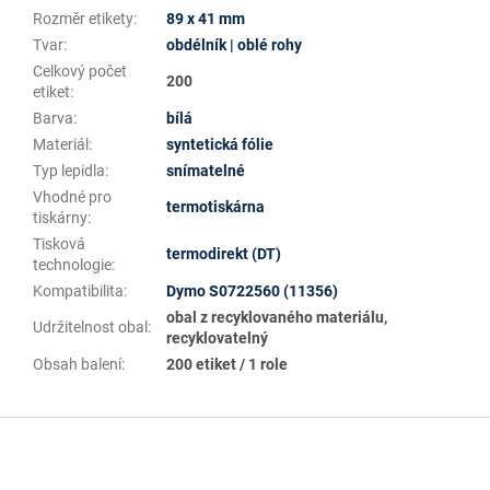
Rozměr etikety
:
89 x 41 mm
Tvar
:
obdélník | oblé rohy
Celkový počet
200
etiket
:
Barva
:
bílá
Materiál
:
syntetická fólie
Typ lepidla
:
snímatelné
Vhodné pro
termotiskárna
tiskárny
:
Tisková
termodirekt (DT)
technologie
:
Kompatibilita
:
Dymo S0722560 (11356)
obal z recyklovaného materiálu,
Udržitelnost obal
:
recyklovatelný
Obsah balení
:
200 etiket / 1 role
Z
á
p