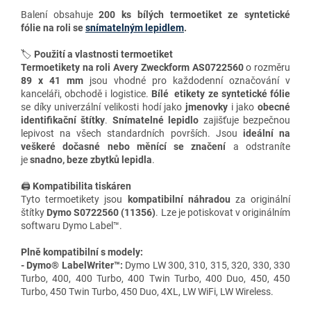
Balení obsahuje
200 ks bílých termoetiket
ze syntetické
fólie
na roli
se
snímatelným lepidlem
.
🏷️
Použití a vlastnosti termoetiket
Termoetikety na roli Avery Zweckform AS0722560
o rozměru
89 x 41 mm
jsou vhodné pro každodenní označování v
kanceláři, obchodě i logistice.
Bílé
etikety ze syntetické fólie
se díky univerzální velikosti hodí jako
jmenovky
i jako
obecné
identifikační štítky
.
Snímatelné
lepidlo
zajišťuje bezpečnou
lepivost na všech standardních površích. Jsou
ideální
na
veškeré dočasné nebo měnící se značení
a odstraníte
je
snadno, beze zbytků lepidla
.
🖨️
Kompatibilita tiskáren
Tyto termoetikety jsou
kompatibilní náhradou
za originální
štítky
Dymo S0722560 (11356)
. Lze je potiskovat v originálním
softwaru Dymo Label™.
Plně kompatibilní s modely:
-
Dymo® LabelWriter™:
Dymo LW 300, 310, 315, 320, 330, 330
Turbo, 400, 400 Turbo, 400 Twin Turbo, 400 Duo, 450, 450
Turbo, 450 Twin Turbo, 450 Duo, 4XL, LW WiFi, LW Wireless.