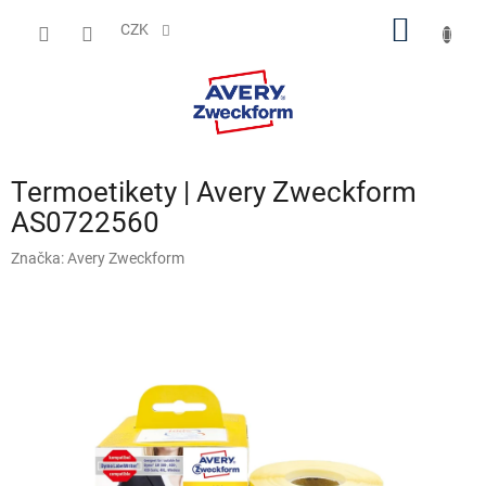
Přejít
NÁKUP
na
CZK
obsah
KOŠÍK
Termoetikety | Avery Zweckform
AS0722560
Značka:
Avery Zweckform