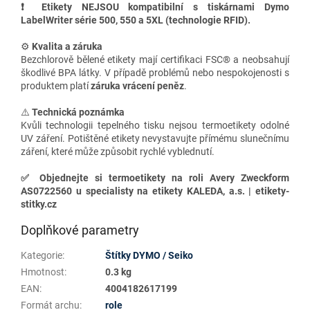
❗ Etikety NEJSOU kompatibilní s tiskárnami Dymo
LabelWriter série 500, 550 a 5XL (technologie RFID).
⚙️
Kvalita a záruka
Bezchlorově bělené etikety mají certifikaci FSC® a neobsahují
škodlivé BPA látky. V případě problémů nebo nespokojenosti s
produktem platí
záruka vrácení peněz
.
⚠️
Technická poznámka
Kvůli technologii tepelného tisku nejsou termoetikety odolné
UV záření. Potištěné etikety nevystavujte přímému slunečnímu
záření, které může způsobit rychlé vyblednutí.
✅
Objednejte si termoetikety na roli Avery Zweckform
AS0722560 u specialisty na etikety KALEDA, a.s. | etikety-
stitky.cz
Doplňkové parametry
Kategorie
:
Štítky DYMO / Seiko
Hmotnost
:
0.3 kg
EAN
:
4004182617199
Formát archu
:
role