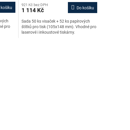
921 Kč bez DPH
 košíku
Do košíku
1 114 Kč
ových
Sada 50 ks visaček + 52 ks papírových
né pro
štítků pro tisk (105x148 mm). Vhodné pro
laserové i inkoustové tiskárny.