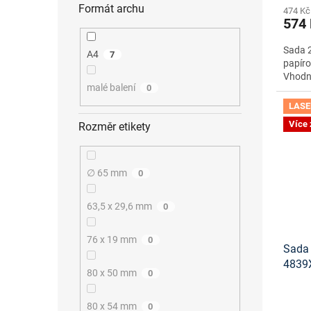
Formát archu
474 Kč
574
Sada 2
A4
7
papíro
Vhodné
malé balení
0
LASE
Více
Rozměr etikety
∅ 65 mm
0
63,5 x 29,6 mm
0
76 x 19 mm
0
Sada 
4839
80 x 50 mm
0
šablo
80 x 54 mm
0