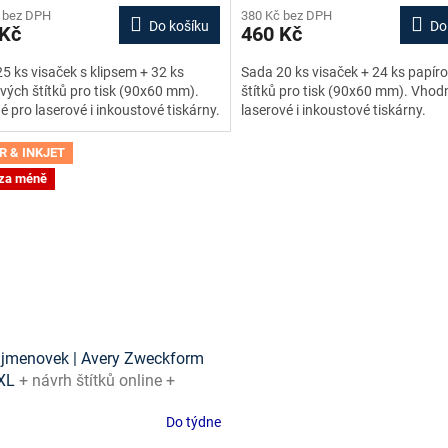
 bez DPH
380 Kč bez DPH
Do košíku
Do
 Kč
460 Kč
5 ks visaček s klipsem + 32 ks
Sada 20 ks visaček + 24 ks papír
vých štítků pro tisk (90x60 mm).
štítků pro tisk (90x60 mm). Vhod
 pro laserové i inkoustové tiskárny.
laserové i inkoustové tiskárny.
R & INKJET
 za méně
jmenovek | Avery Zweckform
XL
+ návrh štítků online +
ny ke stažení zdarma
Do týdne