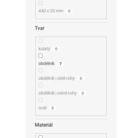
440 x 20 mm
0
Tvar
kulatý
0
obdélník
7
obdélník | oblé rohy
0
obdélník | ostré rohy
0
ovál
0
Materiál