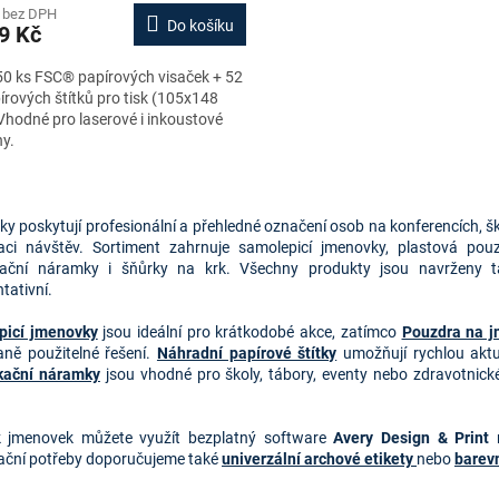
 bez DPH
Do košíku
9 Kč
0 ks FSC® papírových visaček + 52
írových štítků pro tisk (105x148
hodné pro laserové i inkoustové
ny.
O
v
 poskytují profesionální a přehledné označení osob na konferencích, ško
l
aci návštěv. Sortiment zahrnuje samolepicí jmenovky, plastová pouz
á
ikační náramky i šňůrky na krk. Všechny produkty jsou navrženy 
d
tativní.
a
c
picí jmenovky
jsou ideální pro krátkodobé akce, zatímco
Pouzdra na 
í
ně použitelné řešení.
Náhradní papírové štítky
umožňují rychlou aktu
p
ikační náramky
jsou vhodné pro školy, tábory, eventy nebo zdravotnick
r
v
k
k jmenovek můžete využít bezplatný software 
Avery Design & Print 
y
ační potřeby doporučujeme také 
univerzální archové etikety 
nebo 
barevn
v
ý