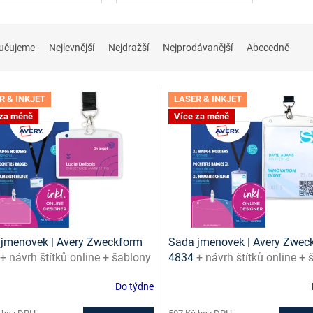
učujeme
Nejlevnější
Nejdražší
Nejprodávanější
Abecedně
R & INKJET
LASER & INKJET
 za méně
Více za méně
jmenovek | Avery Zweckform
Sada jmenovek | Avery Zwec
+ návrh štítků online + šablony
4834
+ návrh štítků online +
ažení zdarma
ke stažení zdarma
Do týdne