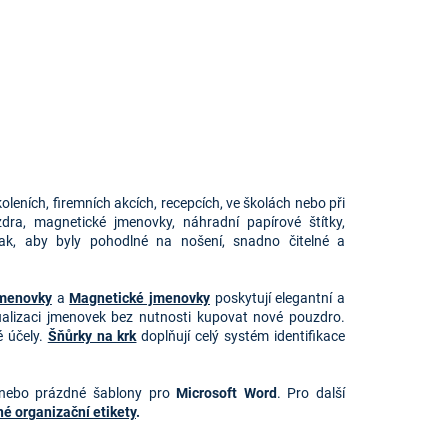
leních, firemních akcích, recepcích, ve školách nebo při
dra, magnetické jmenovky, náhradní papírové štítky,
tak, aby byly pohodlné na nošení, snadno čitelné a
jmenovky
a
Magnetické jmenovky
poskytují elegantní a
alizaci jmenovek bez nutnosti kupovat nové pouzdro.
é účely.
Šňůrky na krk
doplňují celý systém identifikace
nebo prázdné šablony pro 
Microsoft Word
. Pro další 
é organizační etikety
.