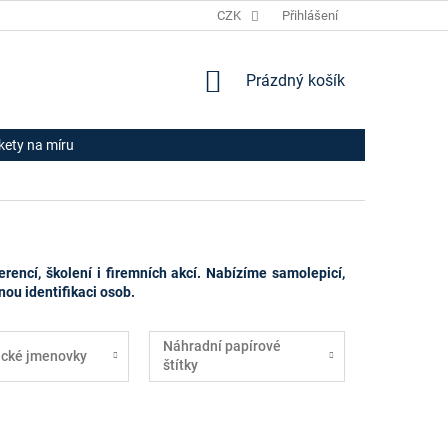
JAK NAKUPOVAT
HODNOCENÍ OBCHODU
CZK
Přihlášení
OBCHODNÍ PODM
NÁKUPNÍ
Prázdný košík
KOŠÍK
ikety na míru
encí, školení i firemních akcí. Nabízíme samolepicí,
nou identifikaci osob.
Náhradní papírové
cké jmenovky
štítky