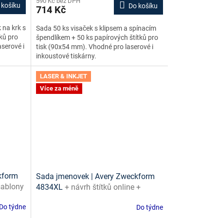
590 Kč bez DPH
 košíku
Do košíku
714 Kč
 na krk s
Sada 50 ks visaček s klipsem a spínacím
ků pro
špendlíkem + 50 ks papírových štítků pro
serové i
tisk (90x54 mm). Vhodné pro laserové i
inkoustové tiskárny.
LASER & INKJET
Více za méně
kform
Sada jmenovek | Avery Zweckform
 šablony
4834XL
+ návrh štítků online +
šablony ke stažení zdarma
Do týdne
Do týdne