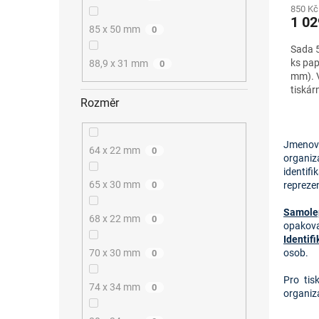
850 Kč
1 02
85 x 50 mm
0
Sada 5
ks pap
88,9 x 31 mm
0
mm). V
tiskár
Rozměr
Jmenovky
64 x 22 mm
0
organiz
identif
65 x 30 mm
0
reprezen
Samole
68 x 22 mm
0
opakova
Identif
70 x 30 mm
osob.
0
Pro tis
74 x 34 mm
0
organiz