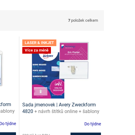
7
položek celkem
LASER & INKJET
Více za méně
kform
Sada jmenovek | Avery Zweckform
 šablony
4820
+ návrh štítků online + šablony
ke stažení zdarma
Do týdne
Do týdne