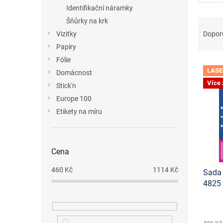
n
Identifikační náramky
e
Ř
Šňůrky na krk
l
a
Dopor
Vizitky
z
Papíry
e
Fólie
V
n
LASE
Domácnost
ý
í
Více
p
p
Stick'n
i
r
Europe 100
s
o
Etikety na míru
p
d
r
u
o
k
d
Cena
t
u
ů
460
Kč
1114
Kč
Sada 
k
4825
t
ke st
ů