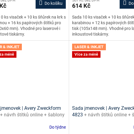
 bez DPH
507 Kč bez DPH
Do košíku
Do
 Kč
614 Kč
0 ks visaček + 10 ks šňůrek na krk s
Sada 10 ks visaček + 10 ks šňůrek
nou + 16 ks papírových štítků pro
karabinou + 12 ks papírových štít
90x60 mm). Vhodné pro laserové i
tisk (105x148 mm). Vhodné pro la
tové tiskárny.
inkoustové tiskárny.
R & INKJET
LASER & INKJET
 za méně
Více za méně
jmenovek | Avery Zweckform
Sada jmenovek | Avery Zwec
+ návrh štítků online + šablony
4823
+ návrh štítků online +
ažení zdarma
ke stažení zdarma
Do týdne