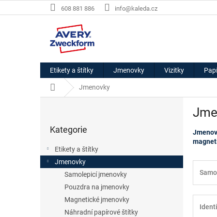
Přejít
608 881 886
info@kaleda.cz
na
obsah
Etikety a štítky
Jmenovky
Vizitky
Papí
Domů
Jmenovky
P
Jme
o
Přeskočit
s
Kategorie
kategorie
Jmenovk
t
magneti
r
Etikety a štítky
a
Jmenovky
n
Samol
Samolepicí jmenovky
n
í
Pouzdra na jmenovky
p
Magnetické jmenovky
Ident
a
Náhradní papírové štítky