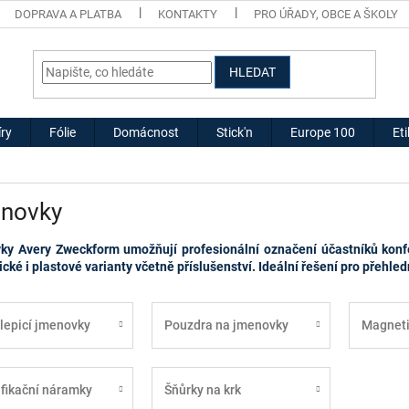
DOPRAVA A PLATBA
KONTAKTY
PRO ÚŘADY, OBCE A ŠKOLY
HLEDAT
ry
Fólie
Domácnost
Stick'n
Europe 100
Et
novky
y Avery Zweckform umožňují profesionální označení účastníků konfer
cké i plastové varianty včetně příslušenství. Ideální řešení pro přehled
epicí jmenovky
Pouzdra na jmenovky
Magneti
ifikační náramky
Šňůrky na krk