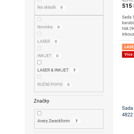
426 Kč
515
Na skladě
0
Sada 1
karabi
Novinka
0
tisk (
inkous
LASER
0
LASE
Více
INKJET
0
LASER & INKJET
7
RUČNÍ POPIS
0
Značky
Sada 
4822
Avery Zweckform
ke st
7