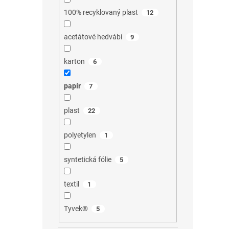
100% recyklovaný plast
12
acetátové hedvábí
9
karton
6
papír
7
plast
22
polyetylen
1
syntetická fólie
5
textil
1
Tyvek®
5