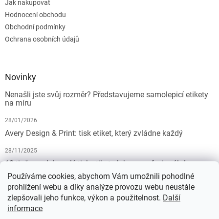
Jak nakupovat
Hodnocení obchodu
Obchodní podmínky
Ochrana osobních údajů
Novinky
Nenašli jste svůj rozměr? Představujeme samolepicí etikety
na míru
28/01/2026
Avery Design & Print: tisk etiket, který zvládne každý
28/11/2025
10 tipů pro dokonalý tisk etiket: Jak na profesionální
výsledek bez starostí
Používáme cookies, abychom Vám umožnili pohodlné
prohlížení webu a díky analýze provozu webu neustále
19/07/2025
zlepšovali jeho funkce, výkon a použitelnost.
Další
informace