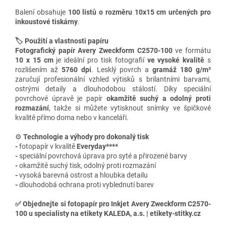
Balení obsahuje
100 listů o rozměru 10x15 cm
určených pro
inkoustové
tiskárny
.
🏷️ Použití a vlastnosti papíru
Fotografický papír Avery Zweckform C2570-100
ve formátu
10 x 15 cm
je ideální pro tisk fotografií
ve vysoké kvalitě
s
rozlišením až
5760 dpi
. Lesklý povrch a
gramáž 180 g/m²
zaručují profesionální vzhled výtisků s brilantními barvami,
ostrými detaily a dlouhodobou stálostí. Díky speciální
povrchové úpravě je papír
okam
žitě suchý a odolný proti
rozmazání
, takže si můžete vytisknout snímky ve špičkové
kvalitě přímo doma nebo v kanceláři.
⚙️
Technologie a výhody
pro dokonalý tisk
-
fotopapír v kvalitě
Everyday****
-
speciální
povrchová úprava pro syté a přirozené barvy
-
okamžitě suchý tisk, odolný proti rozmazání
-
vysoká barevná ostrost a hloubka detailu
-
dlouhodobá ochrana proti vyblednutí barev
✅
Objednejte si fotopapír pro Inkjet Avery Zweckform C2570-
100 u specialisty na etikety KALEDA, a.s. | etikety-stitky.cz