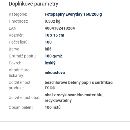
Doplňkové parametry
Kategorie
:
Fotopapíry Everyday 160/200 g
Hmotnost
:
0.302 kg
EAN
:
4004182410264
Rozměr
:
10 x 15 cm
Počet listů
:
100
Barva
:
bílá
Gramáž papíru
:
180 g/m2
Povrch
:
lesklý
Vhodné pro
inkoustová
tiskárny
:
Udržitelnost
bezchlorově bělený papír s certifikací
produkt
:
FSC®
obal z recyklovaného materiálu,
Udržitelnost obal
:
recyklovatelný
Obsah balení
:
100 listů
Z