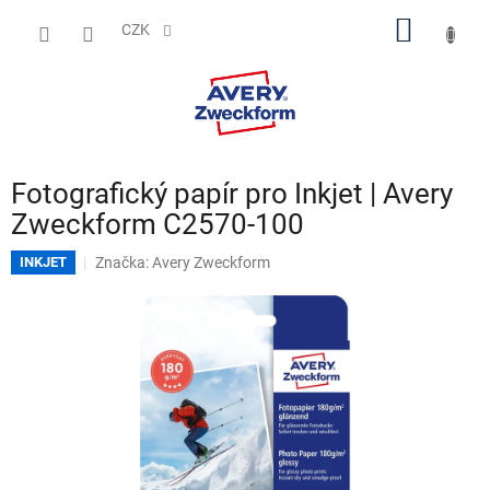
Přejít
NÁKUP
na
CZK
obsah
KOŠÍK
Fotografický papír pro Inkjet | Avery
Zweckform C2570-100
Značka:
Avery Zweckform
INKJET