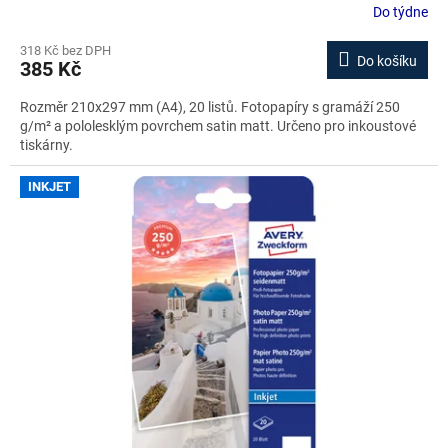
Do týdne
318 Kč bez DPH
Do košíku
385 Kč
Rozměr 210x297 mm (A4), 20 listů. Fotopapíry s gramáží 250
g/m² a pololesklým povrchem satin matt. Určeno pro inkoustové
tiskárny.
INKJET