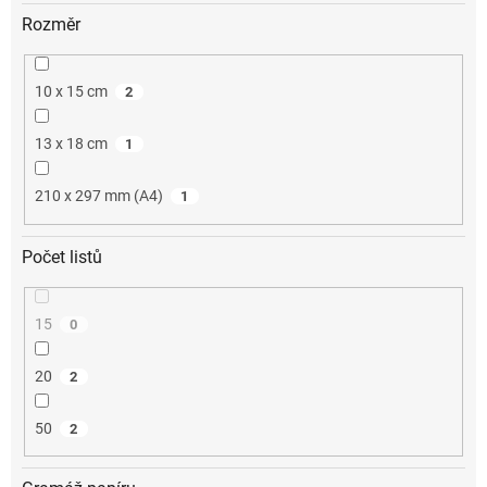
Rozměr
10 x 15 cm
2
13 x 18 cm
1
210 x 297 mm (A4)
1
Počet listů
15
0
20
2
50
2