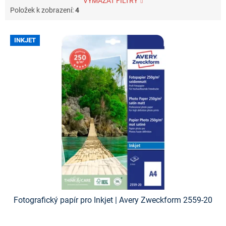
VYMAZAT FILTRY
Položek k zobrazení:
4
V
INKJET
ý
p
i
s
p
r
o
d
u
k
t
ů
Fotografický papír pro Inkjet | Avery Zweckform 2559-20