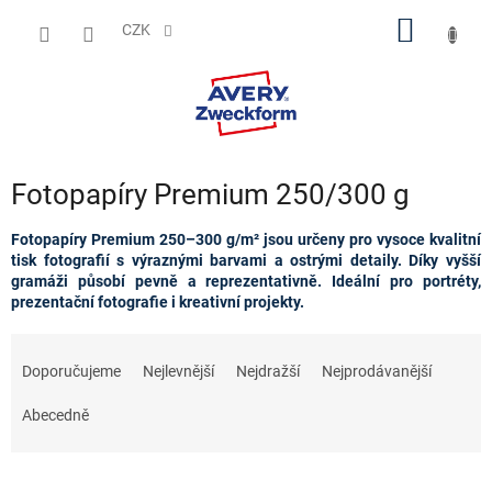
Přejít
NÁKUP
na
CZK
obsah
KOŠÍK
Fotopapíry Premium 250/300 g
Fotopapíry Premium 250–300 g/m² jsou určeny pro vysoce kvalitní
tisk fotografií s výraznými barvami a ostrými detaily. Díky vyšší
gramáži působí pevně a reprezentativně. Ideální pro portréty,
prezentační fotografie i kreativní projekty.
Ř
a
Doporučujeme
Nejlevnější
Nejdražší
Nejprodávanější
z
e
Abecedně
n
í
p