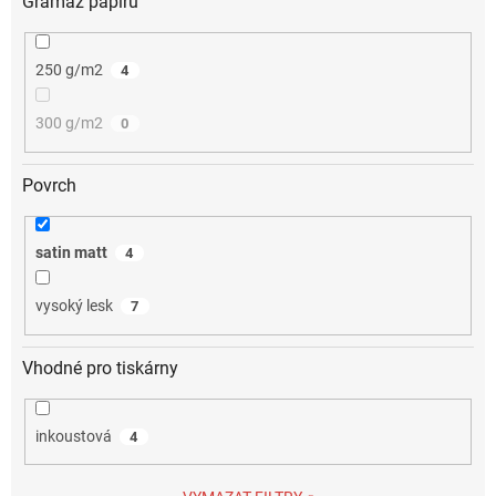
Gramáž papíru
250 g/m2
4
300 g/m2
0
Povrch
satin matt
4
vysoký lesk
7
Vhodné pro tiskárny
inkoustová
4