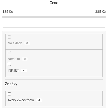
Cena
r
o
135
Kč
385
Kč
d
u
k
t
ů
Na skladě
0
Novinka
0
INKJET
4
Značky
Avery Zweckform
4