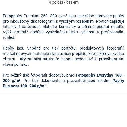
4
položek celkem
O
v
l
Fotopapíry Premium 250–300 g/m² jsou speciálně upravené papíry
á
pro inkoustový tisk fotografií s vysokým rozlišením. Povrch zajišťuje
d
intenzivní barevnost, hluboké kontrasty a přesné podání detailů.
a
Vyšší gramáž dodává výslednému tisku pevnost a profesionální
c
vzhled.
í
p
Papíry jsou vhodné pro tisk portrétů, produktových fotografií,
r
marketingových materiálů i kreativních projektů, kde je klíčová kvalita
v
obrazu. Díky stabilní struktuře papíru nedochází k prohýbání ani
k
vlnění po tisku.
y
v
Pro běžný tisk fotografií doporučujeme
Fotopapíry Everyday 160–
ý
200 g/m²
. Pro tisk dokumentů a prezentací jsou vhodné
Papíry
p
Business 100–200 g/m²
.
i
s
Z
u
á
p
a
t