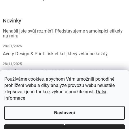
Novinky
Nenašli jste svůj rozměr? Představujeme samolepicí etikety
na míru
28/01/2026
Avery Design & Print: tisk etiket, který zvládne každý
28/11/2025
10 tipů pro dokonalý tisk etiket: Jak na profesionální
výsledek bez starostí
Používáme cookies, abychom Vám umožnili pohodlné
prohlížení webu a díky analýze provozu webu neustále
19/07/2025
zlepšovali jeho funkce, výkon a použitelnost.
Další
informace
Vytvořil Shoptet
Nastavení
Copyright 2026
KALEDA, a.s. | etikety-stitky.cz
. Všechna práva