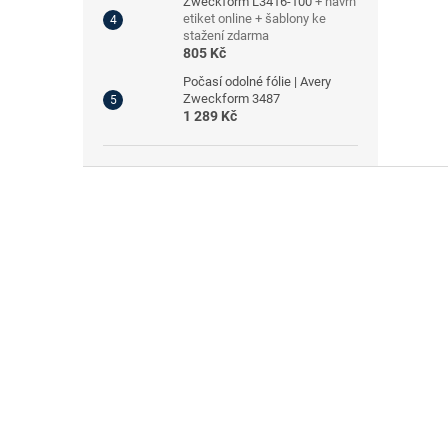
Zweckform L3416-100
+ návrh
etiket online + šablony ke
stažení zdarma
805 Kč
Počasí odolné fólie | Avery
Zweckform 3487
1 289 Kč
Z
á
p
a
t
í