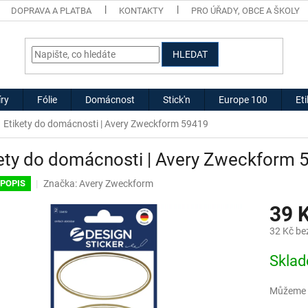
DOPRAVA A PLATBA
KONTAKTY
PRO ÚŘADY, OBCE A ŠKOLY
HLEDAT
ry
Fólie
Domácnost
Stick'n
Europe 100
Et
Etikety do domácnosti | Avery Zweckform 59419
ety do domácnosti | Avery Zweckform 
Značka:
Avery Zweckform
 POPIS
39 
32 Kč be
Měrná
Skla
cena:
Můžeme d