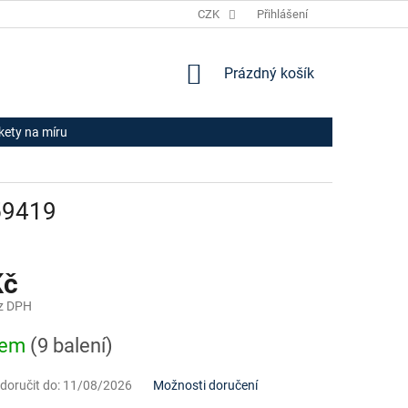
JAK NAKUPOVAT
HODNOCENÍ OBCHODU
CZK
Přihlášení
OBCHODNÍ PODM
NÁKUPNÍ
Prázdný košík
KOŠÍK
ikety na míru
59419
Kč
z DPH
dem
(9 balení)
oručit do:
11/08/2026
Možnosti doručení