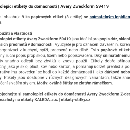
lepicí etikety do domácnosti | Avery Zweckform 59419
ní obsahuje
9
ks papírových etiket
(3 aršíky)
se
snímatelným lepidle
s
.
oužití a vlastnosti
lepicí etikety Avery Zweckform 59419
jsou ideální pro
popis dóz, skleni
lších předmětů v domácnosti
. Využijete je pro označení zavařenin, koření
organizaci v kuchyni, spíži, pracovně nebo dílně. Tyto
papírové etiket
ný ruční popis propiskou, fixem nebo popisovačem. Díky
snímatelnému 
ety snadno odlepit bez zbytků a znovu použít. Etikety dobře přilno
chy, jako je sklo, plast, kov nebo karton, a pomáhají udržet přehled a po
rativnímu provedení se hodí do každé domácnosti i jako
dárkové nebo
y
.
Etikety jsou dostupné v různých designových variantách, takže sna
čení s vaším stylem.
Motiv: oválné štítky se zlatým rámečkem.
bjednejte si samolepicí etikety do domácnosti Avery Zweckform Z-de
cialisty na etikety KALEDA, a.s. | etikety-stitky.cz