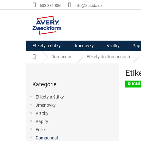
Přejít
608 881 886
info@kaleda.cz
na
obsah
Etikety a štítky
Jmenovky
Vizitky
Papí
Domů
Domácnost
Etikety do domácnosti
P
Etik
o
Přeskočit
s
Kategorie
kategorie
RUČNÍ
t
r
Etikety a štítky
a
Jmenovky
n
Vizitky
n
í
Papíry
p
Fólie
a
Domácnost