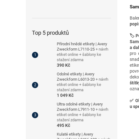
Samo
Bale
popi
Top 5 produktů
🏷️ P
Samo
Přírodní hnědé etikety | Avery
a da
Zweckform L7110-25
+ návrh
pro 
etiket online + šablony ke
snad
stažení zdarma
etik
390 Kč
povr
Odolné etikety | Avery
deko
Zweckform L6013-20
+ návrh
štítk
etiket online + šablony ke
ozna
stažení zdarma
1 049 Kč
✅
O
Ultra odolné etikety | Avery
u spe
Zweckform L7911-10
+ návrh
etiket online + šablony ke
stažení zdarma
495 Kč
Kulaté etikety | Avery