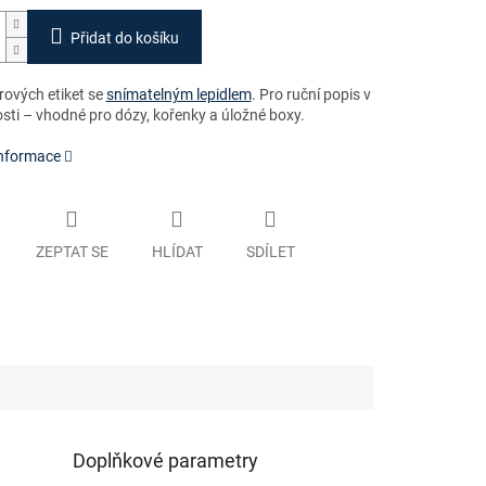
Přidat do košíku
rových etiket se
snímatelným lepidlem
. Pro ruční popis v
ti – vhodné pro dózy, kořenky a úložné boxy.
informace
ZEPTAT SE
HLÍDAT
SDÍLET
Doplňkové parametry