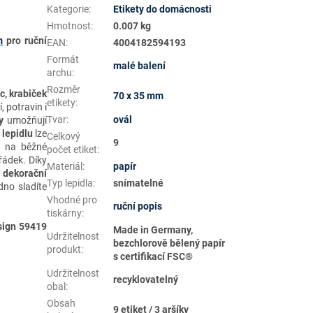
Kategorie
:
Etikety do domácnosti
Hmotnost
:
0.007 kg
m
pro ruční
EAN
:
4004182594193
Formát
malé balení
archu
:
Rozměr
c, krabiček
70 x 35 mm
etikety
:
, potravin i
Tvar
:
ovál
y
umožňují
lepidlu
lze
Celkový
9
u na běžné
počet etiket
:
řádek. Díky
Materiál
:
papír
 dekorační
Typ lepidla
:
snímatelné
dno sladíte
Vhodné pro
ruční popis
tiskárny
:
sign 59419
Made in Germany,
Udržitelnost
bezchlorově bělený papír
produkt
:
s certifikací FSC®
Udržitelnost
recyklovatelný
obal
:
Obsah
9 etiket / 3 aršíky