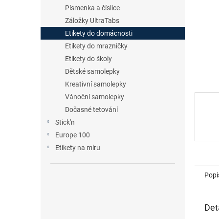
n
Písmenka a číslice
e
Záložky UltraTabs
l
Etikety do domácnosti
Etikety do mrazničky
Etikety do školy
Dětské samolepky
Kreativní samolepky
Vánoční samolepky
Dočasné tetování
Stick'n
Europe 100
Etikety na míru
Popi
Det