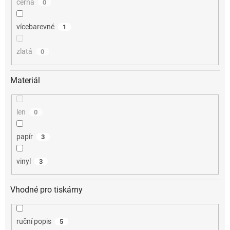
černá
0
vícebarevné
1
zlatá
0
Materiál
len
0
papír
3
vinyl
3
Vhodné pro tiskárny
ruční popis
5