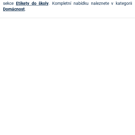
v
sekce
Etikety do školy
. Kompletní nabídku naleznete v kategorii
ý
Domácnost
.
p
i
Z
s
á
u
p
a
t
í