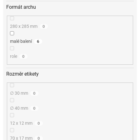
Formát archu
280 x 285 mm
0
malé balení
6
role
0
Rozměr etikety
∅ 30 mm
0
∅ 40 mm
0
12 x 12 mm
0
70 x 17 mm
0