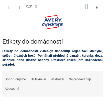
Přejít
NÁKUP
na
CZK
obsah
KOŠÍK
Etikety do domácnosti
Etikety do domácnosti Z-Design usnadňují organizaci kuchyně,
spíže i úložných boxů. Pomáhají přehledně označit kořenky, dózy,
sklenice nebo úložné nádoby. Praktické řešení pro každodenní
pořádek.
Ř
a
Doporučujeme
Nejlevnější
Nejdražší
Nejprodávanější
z
e
Abecedně
n
í
p