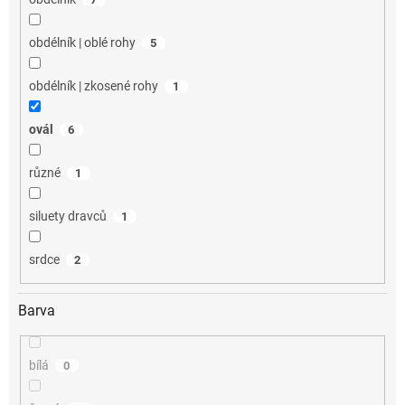
obdélník | oblé rohy
5
obdélník | zkosené rohy
1
ovál
6
různé
1
siluety dravců
1
srdce
2
Barva
bílá
0