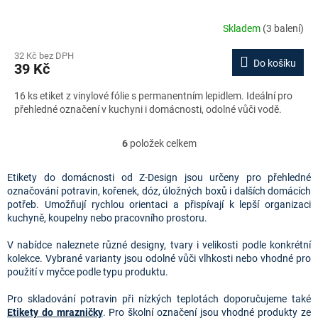
Skladem
(3 balení)
32 Kč bez DPH
Do košíku
39 Kč
16 ks etiket z vinylové fólie s permanentním lepidlem. Ideální pro
přehledné označení v kuchyni i domácnosti, odolné vůči vodě.
6
položek celkem
O
v
l
Etikety do domácnosti od Z-Design jsou určeny pro přehledné
á
označování potravin, kořenek, dóz, úložných boxů i dalších domácích
d
potřeb. Umožňují rychlou orientaci a přispívají k lepší organizaci
a
kuchyně, koupelny nebo pracovního prostoru.
c
í
V nabídce naleznete různé designy, tvary i velikosti podle konkrétní
p
kolekce. Vybrané varianty jsou odolné vůči vlhkosti nebo vhodné pro
r
použití v myčce podle typu produktu.
v
k
Pro skladování potravin při nízkých teplotách doporučujeme také
y
Etikety do mrazničky
. Pro školní označení jsou vhodné produkty ze