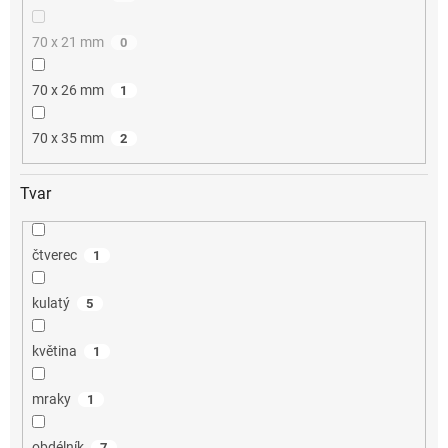
70 x 21 mm
0
70 x 26 mm
1
70 x 35 mm
2
Tvar
čtverec
1
kulatý
5
květina
1
mraky
1
obdélník
7