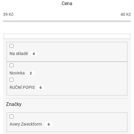
Cena
r
o
39
Kč
40
Kč
d
u
k
t
ů
Na skladě
4
Novinka
2
RUČNÍ POPIS
6
Značky
Avery Zweckform
6