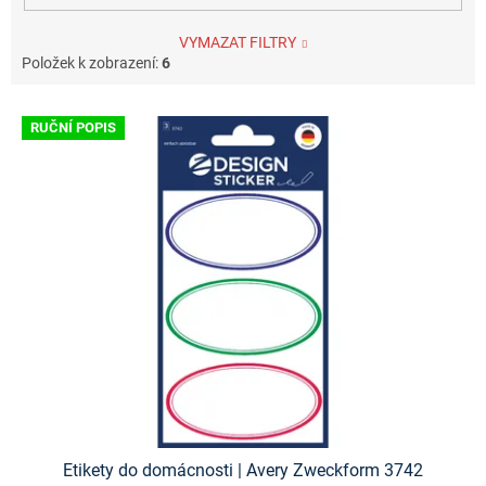
VYMAZAT FILTRY
Položek k zobrazení:
6
V
RUČNÍ POPIS
ý
p
i
s
p
r
o
d
u
k
t
ů
Etikety do domácnosti | Avery Zweckform 3742