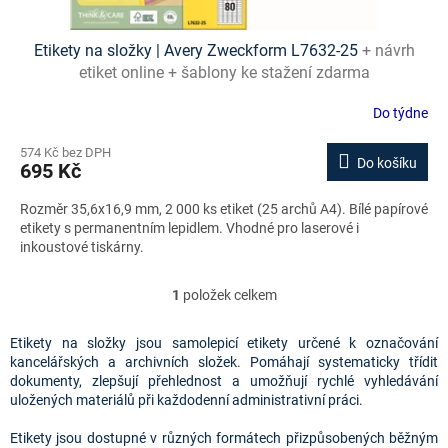
Etikety na složky | Avery Zweckform L7632-25
+ návrh
etiket online + šablony ke stažení zdarma
Do týdne
574 Kč bez DPH
Do košíku
695 Kč
Rozměr 35,6x16,9 mm, 2 000 ks etiket (25 archů A4). Bílé papírové
etikety s permanentním lepidlem. Vhodné pro laserové i
inkoustové tiskárny.
1
položek celkem
O
v
l
Etikety na složky jsou samolepicí etikety určené k označování
á
kancelářských a archivních složek. Pomáhají systematicky třídit
d
dokumenty, zlepšují přehlednost a umožňují rychlé vyhledávání
a
uložených materiálů při každodenní administrativní práci.
c
í
Etikety jsou dostupné v různých formátech přizpůsobených běžným