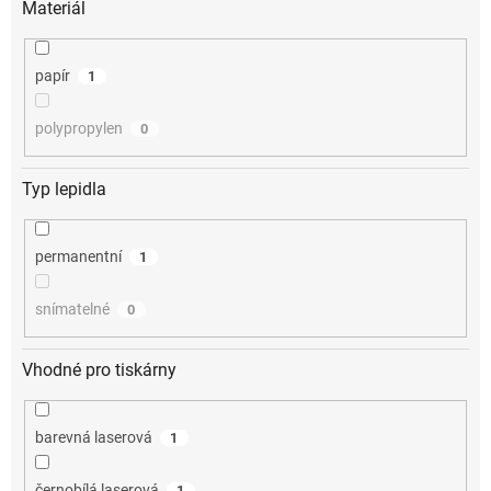
Materiál
papír
1
polypropylen
0
Typ lepidla
permanentní
1
snímatelné
0
Vhodné pro tiskárny
barevná laserová
1
černobílá laserová
1