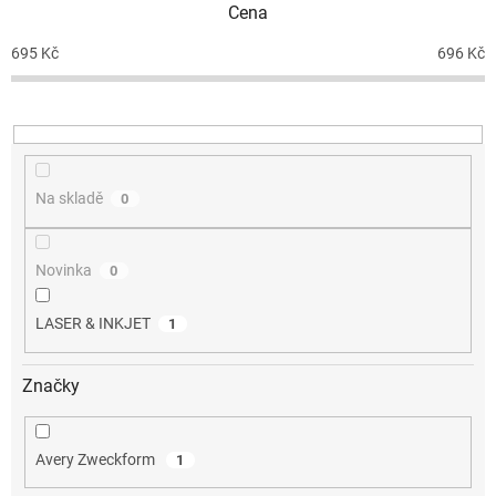
Cena
r
o
695
Kč
696
Kč
d
u
k
t
ů
Na skladě
0
Novinka
0
LASER & INKJET
1
Značky
Avery Zweckform
1