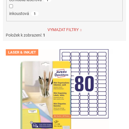
inkoustová
1
VYMAZAT FILTRY
Položek k zobrazení:
1
V
LASER & INKJET
ý
p
i
s
p
r
o
d
u
k
t
ů