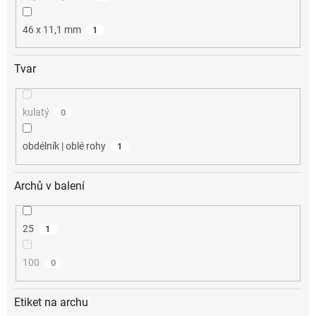
46 x 11,1 mm
1
Tvar
kulatý
0
obdélník | oblé rohy
1
Archů v balení
25
1
100
0
Etiket na archu