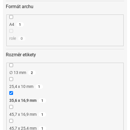
Formát archu
A4
1
role
0
Rozměr etikety
∅ 13 mm
2
25,4 x 10 mm
1
35,6 x 16,9 mm
1
45,7 x 16,9 mm
1
45,7 x 25,4 mm
1