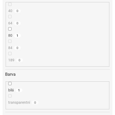
40
0
64
0
80
1
84
0
189
0
Barva
bílá
1
transparentní
0