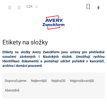
Přejít
NÁKUP
na
CZK
obsah
KOŠÍK
Etikety na složky
Etikety na složky Avery Zweckform jsou určeny pro přehledné
označení závěsných i klasických složek. Umožňují rychlou
identifikaci dokumentů a pomáhají udržet pořádek v kanceláři,
archivu i domácí pracovně.
Ř
a
Doporučujeme
Nejlevnější
Nejdražší
Nejprodávanější
z
e
Abecedně
n
í
p