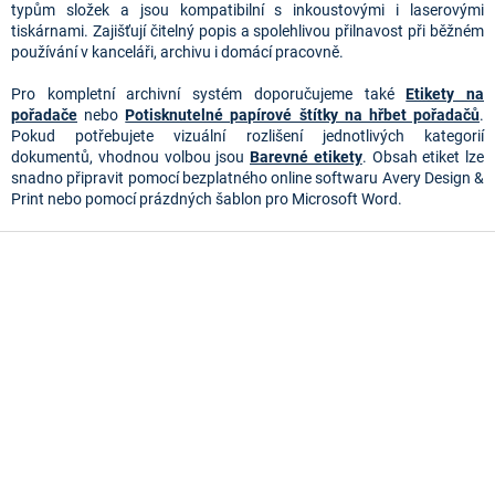
p
typům složek a jsou kompatibilní s inkoustovými i laserovými
r
tiskárnami. Zajišťují čitelný popis a spolehlivou přilnavost při běžném
v
používání v kanceláři, archivu i domácí pracovně.
k
y
Pro kompletní archivní systém doporučujeme také
Etikety na
v
pořadače
nebo
Potisknutelné papírové štítky na hřbet pořadačů
.
ý
Pokud potřebujete vizuální rozlišení jednotlivých kategorií
p
dokumentů, vhodnou volbou jsou
Barevné etikety
. Obsah etiket lze
i
snadno připravit pomocí bezplatného online softwaru Avery Design &
s
Print nebo pomocí prázdných šablon pro Microsoft Word.
u
Z
á
p
a
t
í