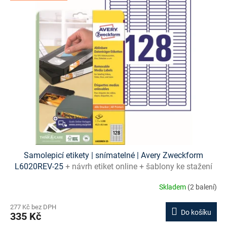
ý
p
i
s
p
r
o
d
u
k
t
ů
Samolepicí etikety | snímatelné | Avery Zweckform
L6020REV-25
+ návrh etiket online + šablony ke stažení
zdarma
Skladem
(2 balení)
277 Kč bez DPH
Do košíku
335 Kč