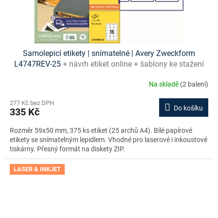
Samolepicí etikety | snímatelné | Avery Zweckform
L4747REV-25
+ návrh etiket online + šablony ke stažení
zdarma
Na skladě
(2 balení)
277 Kč bez DPH
Do košíku
335 Kč
Rozměr 59x50 mm, 375 ks etiket (25 archů A4). Bílé papírové
etikety se snímatelným lepidlem. Vhodné pro laserové i inkoustové
tiskárny. Přesný formát na diskety ZIP.
LASER & INKJET