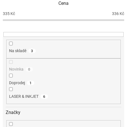
Cena
r
o
335
Kč
336
Kč
d
u
k
t
ů
Na skladě
3
Novinka
0
Doprodej
1
LASER & INKJET
6
Značky