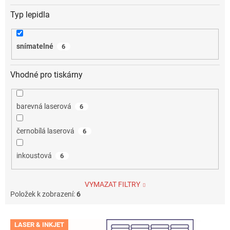
Typ lepidla
snímatelné
6
Vhodné pro tiskárny
barevná laserová
6
černobílá laserová
6
inkoustová
6
VYMAZAT FILTRY
Položek k zobrazení:
6
V
LASER & INKJET