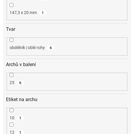
147,3 x 20 mm
1
Tvar
obdélník | oblé rohy
6
Archů v balení
25
6
Etiket na archu
10
1
12
1