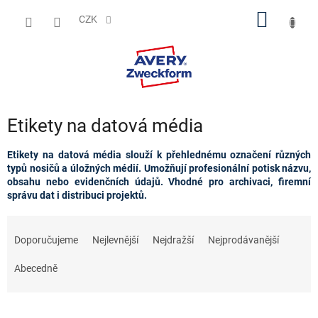
Přejít
NÁKUP
na
CZK
obsah
KOŠÍK
Etikety na datová média
Etikety na datová média slouží k přehlednému označení různých
typů nosičů a úložných médií. Umožňují profesionální potisk názvu,
obsahu nebo evidenčních údajů. Vhodné pro archivaci, firemní
správu dat i distribuci projektů.
Ř
a
Doporučujeme
Nejlevnější
Nejdražší
Nejprodávanější
z
e
Abecedně
n
í
p