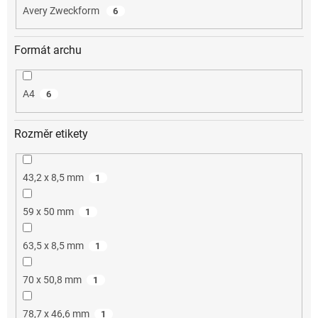
Avery Zweckform
6
Formát archu
A4
6
Rozměr etikety
43,2 x 8,5 mm
1
59 x 50 mm
1
63,5 x 8,5 mm
1
70 x 50,8 mm
1
78,7 x 46,6 mm
1