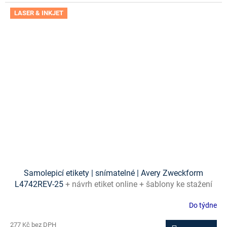
LASER & INKJET
Samolepicí etikety | snímatelné | Avery Zweckform
L4742REV-25
+ návrh etiket online + šablony ke stažení
zdarma
Do týdne
277 Kč bez DPH