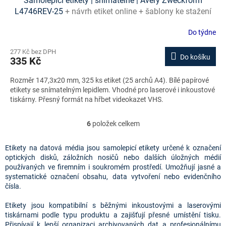
Samolepicí etikety | snímatelné | Avery Zweckform
L4746REV-25
+ návrh etiket online + šablony ke stažení
zdarma
Do týdne
277 Kč bez DPH
Do košíku
335 Kč
Rozměr 147,3x20 mm, 325 ks etiket (25 archů A4). Bílé papírové
etikety se snímatelným lepidlem. Vhodné pro laserové i inkoustové
tiskárny. Přesný formát na hřbet videokazet VHS.
6
položek celkem
O
v
l
Etikety na datová média jsou samolepicí etikety určené k označení
á
optických disků, záložních nosičů nebo dalších úložných médií
d
používaných ve firemním i soukromém prostředí. Umožňují jasné a
a
systematické označení obsahu, data vytvoření nebo evidenčního
c
čísla.
í
p
Etikety jsou kompatibilní s běžnými inkoustovými a laserovými
r
tiskárnami podle typu produktu a zajišťují přesné umístění tisku.
v
Přispívají k lepší organizaci archivovaných dat a profesionálnímu