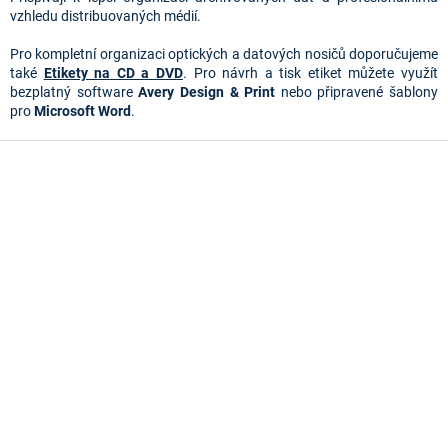
k
vzhledu distribuovaných médií.
y
v
Pro kompletní organizaci optických a datových nosičů doporučujeme
ý
také
Etikety na CD a DVD
. Pro návrh a tisk etiket můžete využít
p
bezplatný software
Avery Design & Print
nebo připravené šablony
i
pro
Microsoft Word
.
s
u
Z
á
p
a
t
í