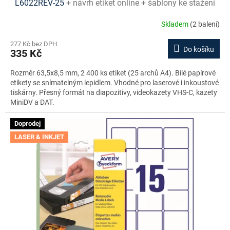
L6022REV-25
+ návrh etiket online + šablony ke stažení
zdarma
Skladem
(2 balení)
277 Kč bez DPH
Do košíku
335 Kč
Rozměr 63,5x8,5 mm, 2 400 ks etiket (25 archů A4). Bílé papírové
etikety se snímatelným lepidlem. Vhodné pro laserové i inkoustové
tiskárny. Přesný formát na diapozitivy, videokazety VHS-C, kazety
MiniDV a DAT.
Doprodej
LASER & INKJET