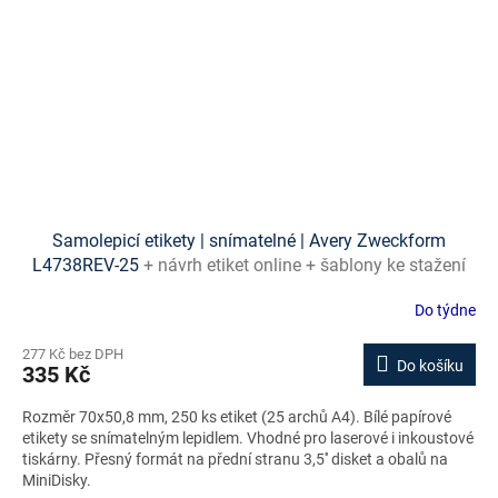
Samolepicí etikety | snímatelné | Avery Zweckform
L4738REV-25
+ návrh etiket online + šablony ke stažení
zdarma
Do týdne
277 Kč bez DPH
Do košíku
335 Kč
Rozměr 70x50,8 mm, 250 ks etiket (25 archů A4). Bílé papírové
etikety se snímatelným lepidlem. Vhodné pro laserové i inkoustové
tiskárny. Přesný formát na přední stranu 3,5'' disket a obalů na
MiniDisky.