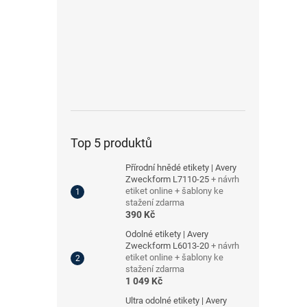
Top 5 produktů
Přírodní hnědé etikety | Avery
Zweckform L7110-25
+ návrh
etiket online + šablony ke
stažení zdarma
390 Kč
Odolné etikety | Avery
Zweckform L6013-20
+ návrh
etiket online + šablony ke
stažení zdarma
1 049 Kč
Ultra odolné etikety | Avery