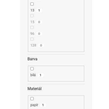
13
1
15
0
96
0
128
0
Barva
bílá
1
Materiál
papír
1