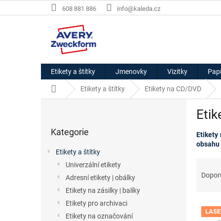
Přejít
608 881 886
info@kaleda.cz
na
obsah
Etikety a štítky
Jmenovky
Vizitky
Papí
Domů
Etikety a štítky
Etikety na CD/DVD
P
Etik
o
Přeskočit
s
Kategorie
kategorie
Etikety
t
obsahu 
r
Etikety a štítky
a
Ř
Univerzální etikety
n
a
Dopor
Adresní etikety | obálky
n
z
í
Etikety na zásilky | balíky
e
p
Etikety pro archivaci
V
n
a
LASE
ý
í
Etikety na označování