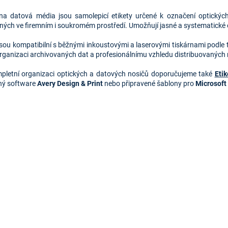
O
v
 na datová média jsou samolepicí etikety určené k označení optických
l
ných ve firemním i soukromém prostředí. Umožňují jasné a systematické 
á
d
jsou kompatibilní s běžnými inkoustovými a laserovými tiskárnami podle ty
a
 organizaci archivovaných dat a profesionálnímu vzhledu distribuovaných 
c
í
pletní organizaci optických a datových nosičů doporučujeme také
Eti
p
ný software
Avery Design & Print
nebo připravené šablony pro
Microsoft
r
v
k
y
v
ý
p
i
s
u