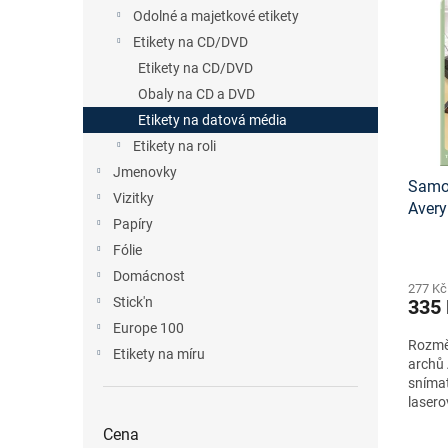
n
p
p
Odolné a majetkové etikety
e
i
r
Etikety na CD/DVD
l
s
o
Etikety na CD/DVD
p
d
Obaly na CD a DVD
r
u
o
Etikety na datová média
k
d
t
Etikety na roli
u
ů
Jmenovky
Samol
k
Vizitky
Aver
t
Papíry
návrh
ů
Fólie
staže
Domácnost
277 Kč
Stick'n
335
Europe 100
Rozměr
Etikety na míru
archů 
snímat
lasero
formát
Cena