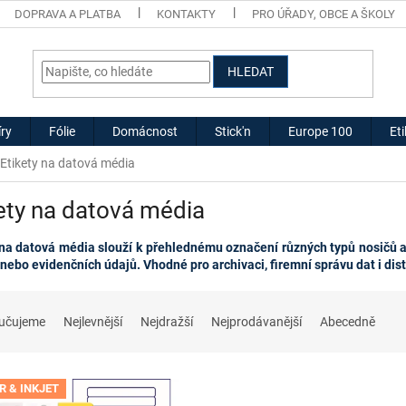
DOPRAVA A PLATBA
KONTAKTY
PRO ÚŘADY, OBCE A ŠKOLY
HLEDAT
ry
Fólie
Domácnost
Stick'n
Europe 100
Et
Etikety na datová média
ety na datová média
 na datová média slouží k přehlednému označení různých typů nosičů a
nebo evidenčních údajů. Vhodné pro archivaci, firemní správu dat i dist
učujeme
Nejlevnější
Nejdražší
Nejprodávanější
Abecedně
R & INKJET