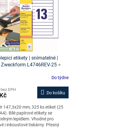
epicí etikety | snímatelné |
y Zweckform L4746REV-25
+
 etiket online + šablony ke
Do týdne
ní zdarma
 bez DPH
Do košíku
 Kč
 147,3x20 mm, 325 ks etiket (25
A4). Bílé papírové etikety se
elným lepidlem. Vhodné pro
vé i inkoustové tiskárny. Přesný
 na hřbet videokazet VHS.