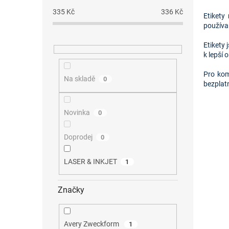
335
Kč
336
Kč
Etikety
používa
Etikety 
k lepší
Pro kom
Na skladě
0
bezplat
Novinka
0
Doprodej
0
LASER & INKJET
1
Značky
Avery Zweckform
1