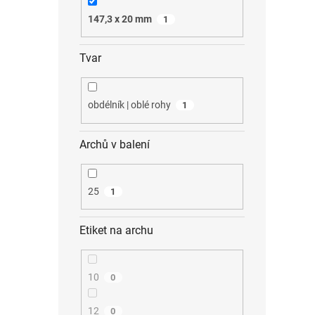
147,3 x 20 mm
1
Tvar
obdélník | oblé rohy
1
Archů v balení
25
1
Etiket na archu
10
0
12
0