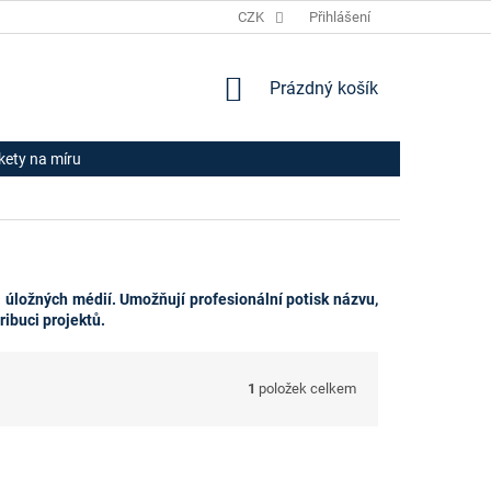
JAK NAKUPOVAT
HODNOCENÍ OBCHODU
CZK
Přihlášení
OBCHODNÍ PODM
NÁKUPNÍ
Prázdný košík
KOŠÍK
ikety na míru
 úložných médií. Umožňují profesionální potisk názvu,
ribuci projektů.
1
položek celkem