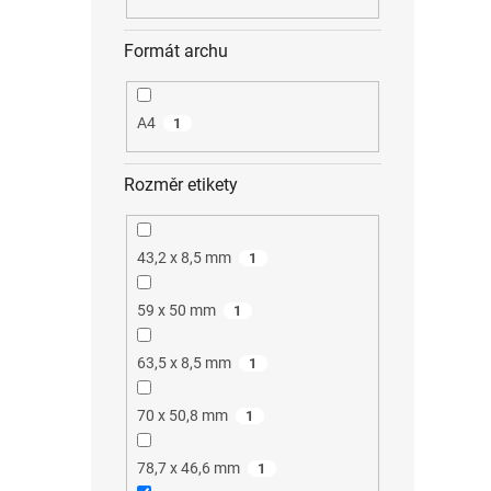
Formát archu
A4
1
Rozměr etikety
43,2 x 8,5 mm
1
59 x 50 mm
1
63,5 x 8,5 mm
1
70 x 50,8 mm
1
78,7 x 46,6 mm
1