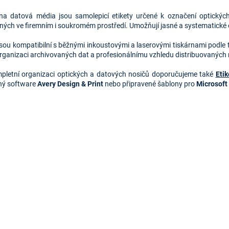
O
v
 na datová média jsou samolepicí etikety určené k označení optických
l
ných ve firemním i soukromém prostředí. Umožňují jasné a systematické 
á
d
jsou kompatibilní s běžnými inkoustovými a laserovými tiskárnami podle ty
a
 organizaci archivovaných dat a profesionálnímu vzhledu distribuovaných 
c
í
pletní organizaci optických a datových nosičů doporučujeme také
Eti
p
ný software
Avery Design & Print
nebo připravené šablony pro
Microsoft
r
v
k
y
v
ý
p
i
s
u