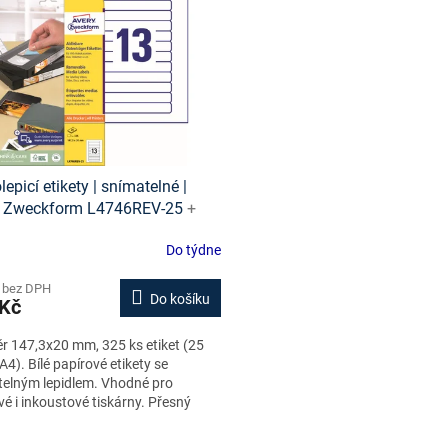
epicí etikety | snímatelné |
y Zweckform L4746REV-25
+
 etiket online + šablony ke
Do týdne
ní zdarma
 bez DPH
Do košíku
 Kč
 147,3x20 mm, 325 ks etiket (25
A4). Bílé papírové etikety se
elným lepidlem. Vhodné pro
vé i inkoustové tiskárny. Přesný
 na hřbet videokazet VHS.