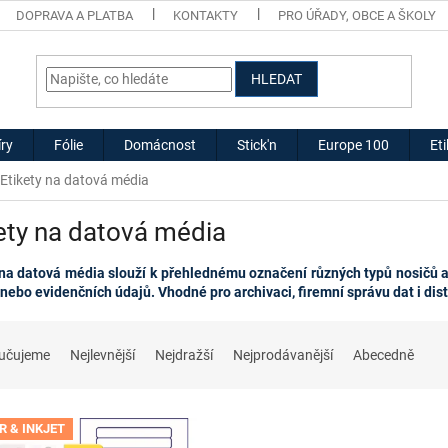
DOPRAVA A PLATBA
KONTAKTY
PRO ÚŘADY, OBCE A ŠKOLY
HLEDAT
ry
Fólie
Domácnost
Stick'n
Europe 100
Et
Etikety na datová média
ety na datová média
 na datová média slouží k přehlednému označení různých typů nosičů a
nebo evidenčních údajů. Vhodné pro archivaci, firemní správu dat i dist
učujeme
Nejlevnější
Nejdražší
Nejprodávanější
Abecedně
R & INKJET