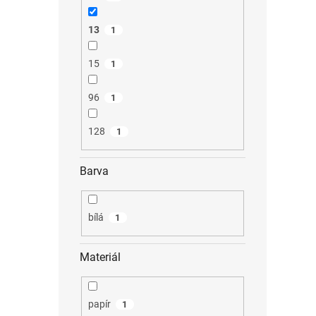
13
1
15
1
96
1
128
1
Barva
bílá
1
Materiál
papír
1