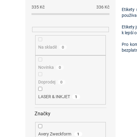
335
Kč
336
Kč
Etikety
používa
Etikety 
k lepší
Pro kom
Na skladě
0
bezplat
Novinka
0
Doprodej
0
LASER & INKJET
1
Značky
Avery Zweckform
1