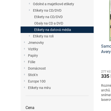
n
p
p
Odolné a majetkové etikety
e
i
r
Etikety na CD/DVD
l
s
o
Etikety na CD/DVD
p
d
Obaly na CD a DVD
r
u
o
Etikety na datová média
k
d
t
Etikety na roli
u
ů
Jmenovky
Samol
k
Vizitky
Aver
t
Papíry
návrh
ů
Fólie
staže
Domácnost
277 Kč
Stick'n
335
Europe 100
Rozměr
Etikety na míru
archů 
snímat
lasero
formát
Cena