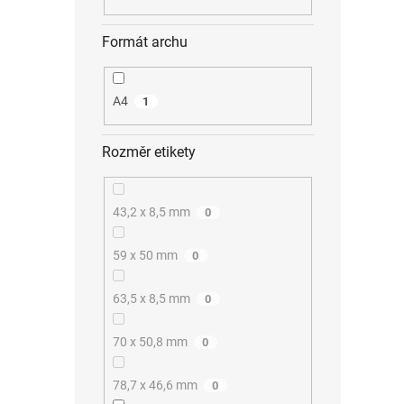
Formát archu
A4
1
Rozměr etikety
43,2 x 8,5 mm
0
59 x 50 mm
0
63,5 x 8,5 mm
0
70 x 50,8 mm
0
78,7 x 46,6 mm
0