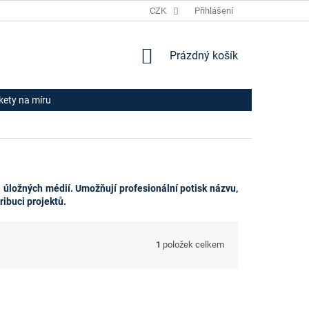
JAK NAKUPOVAT
HODNOCENÍ OBCHODU
CZK
Přihlášení
OBCHODNÍ PODM
NÁKUPNÍ
Prázdný košík
KOŠÍK
ikety na míru
 úložných médií. Umožňují profesionální potisk názvu,
ribuci projektů.
1
položek celkem