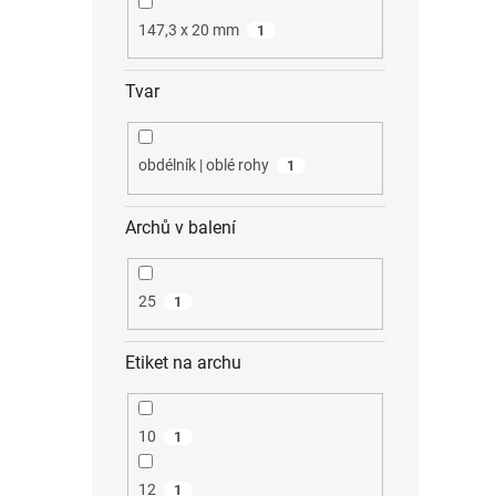
147,3 x 20 mm
1
Tvar
obdélník | oblé rohy
1
Archů v balení
25
1
Etiket na archu
10
1
12
1