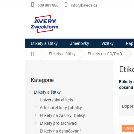
Přejít
608 881 886
info@kaleda.cz
na
obsah
Etikety a štítky
Jmenovky
Vizitky
Papí
Domů
Etikety a štítky
Etikety na CD/DVD
P
Etik
o
Přeskočit
s
Kategorie
kategorie
Etikety
t
obsahu 
r
Etikety a štítky
a
Ř
Univerzální etikety
n
a
Dopor
Adresní etikety | obálky
n
z
í
Etikety na zásilky | balíky
e
p
Etikety pro archivaci
V
n
a
LASE
ý
í
Etikety na označování