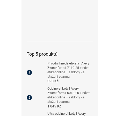
Top 5 produktů
Přírodní hnědé etikety | Avery
Zweckform L7110-25
+ návrh
etiket online + šablony ke
stažení zdarma
390 Kč
Odolné etikety | Avery
Zweckform L6013-20
+ návrh
etiket online + šablony ke
stažení zdarma
1 049 Kč
Ultra odolné etikety | Avery