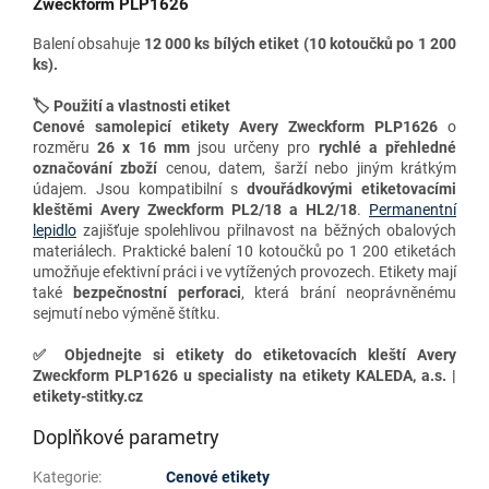
Zweckform PLP1626
Balení obsahuje
12 000 ks bílých etiket (10 kotoučků po 1 200
ks).
🏷️ Použití a vlastnosti etiket
Cenové samolepicí etikety
Avery Zweckform PLP1626
o
rozměru
26 x 16 mm
jsou určeny pro
rychlé a přehledné
označování zboží
cenou, datem, šarží nebo jiným krátkým
údajem. Jsou kompatibilní s
dvouřádkovými etiketovacími
kleštěmi Avery Zweckform PL2/18 a HL2/18
.
Permanentní
lepidlo
zajišťuje spolehlivou přilnavost na běžných obalových
materiálech. Praktické balení 10 kotoučků po 1 200 etiketách
umožňuje efektivní práci i ve vytížených provozech. Etikety mají
také
bezpečnostní perforaci
, která brání neoprávněnému
sejmutí nebo výměně štítku.
✅
Objednejte si etikety do etiketovacích kleští Avery
Zweckform PLP1626 u specialisty na etikety KALEDA, a.s. |
etikety-stitky.cz
Doplňkové parametry
Kategorie
:
Cenové etikety