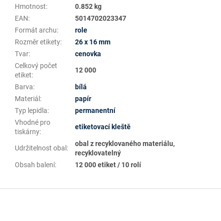
Hmotnost
:
0.852 kg
EAN
:
5014702023347
Formát archu
:
role
Rozměr etikety
:
26 x 16 mm
Tvar
:
cenovka
Celkový počet
12 000
etiket
:
Barva
:
bílá
Materiál
:
papír
Typ lepidla
:
permanentní
Vhodné pro
etiketovací kleště
tiskárny
:
obal z recyklovaného materiálu,
Udržitelnost obal
:
recyklovatelný
Obsah balení
:
12 000 etiket / 10 rolí
Z
á
p