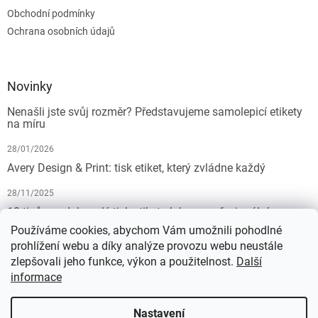
Obchodní podmínky
Ochrana osobních údajů
Novinky
Nenašli jste svůj rozměr? Představujeme samolepicí etikety
na míru
28/01/2026
Avery Design & Print: tisk etiket, který zvládne každý
28/11/2025
10 tipů pro dokonalý tisk etiket: Jak na profesionální
výsledek bez starostí
Používáme cookies, abychom Vám umožnili pohodlné
prohlížení webu a díky analýze provozu webu neustále
19/07/2025
zlepšovali jeho funkce, výkon a použitelnost.
Další
informace
Vytvořil Shoptet
Nastavení