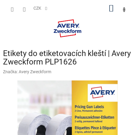
Přejít
NÁKUP
na
CZK
obsah
KOŠÍK
Etikety do etiketovacích kleští | Avery
Zweckform PLP1626
Značka:
Avery Zweckform