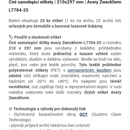
Čiré samolepicí etikety | 210x297 mm | Avery Zweckform
L7784-25
Balení obsahuje
25 ks etiket
(1 ks na archu, 25 archů A4)
určených pro
černobílé a barevné laserové tiskárny
.
🏷️ Použití a vlastnosti etiket
Čiré samolepicí štítky Avery Zweckform L7784-25
o rozměru
210 x 297 mm
jsou vyrobeny
z lesklého, průhledného
materiálu, který dodá
jedinečný a luxusní vzhled
vašim
výrobkům, obalům a dalšímu vybavení. Skvěle se hodí na sklo,
plast, kov nebo jiné lesklé povrchy.
Tyto lesklé průhledné
polyesterové etikety
(PET) s
permanentním lepidlem
jsou
odolné
vůči stříkající vodě, znečištění, mastnotě, natržení a
teplotám od -20°C do +80°C. Po nalepení jsou
téměř
neviditelné
, což zajišťuje čistý a reprezentativní dojem. V naší
nabídce naleznete také
další rozměry
čirých etiket Avery
Zweckform
.
⚙️
Technologie a výhody
pro dokonalý tisk
-
čtyřstranný bezpečnostní okraj
QCT
(Quattro Clean
Technology)
-
plynulý průjezd archů tiskárnou bez uvíznutí