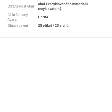
obal z recyklovaného materiálu,
Udržitelnost obal
:
recyklovatelný
Číslo šablony
L7784
Avery
:
Obsah balení
:
25 etiket / 25 archů
Z
á
p
a
t
í