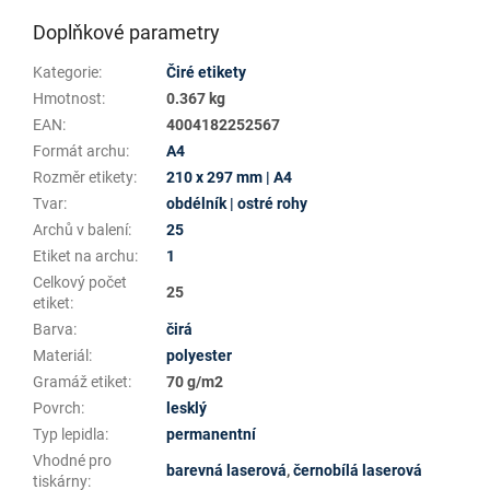
Doplňkové parametry
Kategorie
:
Čiré etikety
Hmotnost
:
0.367 kg
EAN
:
4004182252567
Formát archu
:
A4
Rozměr etikety
:
210 x 297 mm | A4
Tvar
:
obdélník | ostré rohy
Archů v balení
:
25
Etiket na archu
:
1
Celkový počet
25
etiket
:
Barva
:
čirá
Materiál
:
polyester
Gramáž etiket
:
70 g/m2
Povrch
:
lesklý
Typ lepidla
:
permanentní
Vhodné pro
barevná laserová
,
černobílá laserová
tiskárny
: