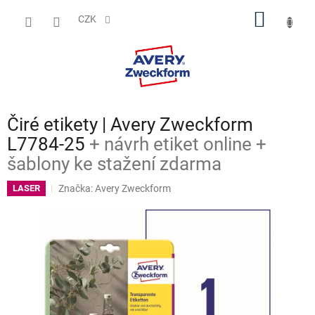
Přejít
NÁKUP
na
CZK
obsah
KOŠÍK
Čiré etikety | Avery Zweckform
L7784-25
+ návrh etiket online +
šablony ke stažení zdarma
Značka:
Avery Zweckform
LASER