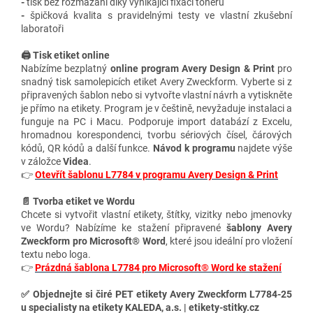
-
tisk bez rozmazání díky vynikající fixaci toneru
-
špičková kvalita s pravidelnými testy ve vlastní zkušební
laboratoři
🖨️ Tisk etiket online
Nabízíme bezplatný
online program Avery Design & Print
pro
snadný tisk samolepicích etiket Avery Zweckform. Vyberte si z
připravených šablon nebo si vytvořte vlastní návrh a vytiskněte
je přímo na etikety. Program je v češtině, nevyžaduje instalaci a
funguje na PC i Macu. Podporuje import databází z Excelu,
hromadnou korespondenci, tvorbu sériových čísel, čárových
kódů, QR kódů a další funkce.
Návod k programu
najdete výše
v záložce
Videa
.
👉
Otevřít šablonu L7784 v programu Avery Design & Print
📄 Tvorba etiket ve Wordu
Chcete si vytvořit vlastní etikety, štítky, vizitky nebo jmenovky
ve Wordu? Nabízíme ke stažení připravené
šablony Avery
Zweckform pro Microsoft® Word
, které jsou ideální pro vložení
textu nebo loga.
👉
Prázdná šablona L7784 pro Microsoft® Word ke stažení
✅
Objednejte si čiré PET etikety Avery Zweckform L7784-25
u specialisty na etikety KALEDA, a.s. | etikety-stitky.cz