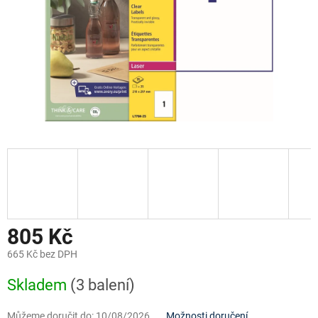
805 Kč
665 Kč bez DPH
Měrná
Skladem
(3 balení)
cena:
Můžeme doručit do:
10/08/2026
Možnosti doručení